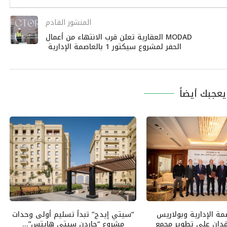
المنشور القادم
MODAD العقارية تعلن قرب الانتهاء من أعمال
الحفر لمشروع سيكتور 1 بالعاصمة الإدارية
عجبك أيضاً
ة الإدارية وبولاريس
“سيتي إيدج” تبدأ تسليم أولى وحدات
قدان على تطوير مجمع
مشروع “جاردن سيتي هايتس”...