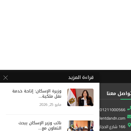
قراءة المزيد
وزيرة الإسكان: إتاحة خدمة
واصل معنا
نقل ملكية...
مايو 25, 2026
01211000566
info@excellentdandn.com
نائب وزير الإسكان يبحث
166 شارع الحجاز المطار ، النزهة ، القاهرة ، مصر
التعاون مع...