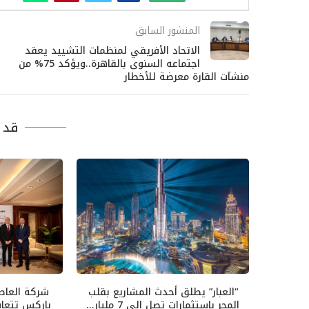
المنشور السابق
الاتحاد الأفريقي لمنظمات التشييد يعقد
اجتماعه السنوى بالقاهرة..ويؤكد 75% من
منشآت القارة معرضة للأخطار
قد ي
“العبار” يطلق أحدث المشاريع بقلب
شركة العاصم
المجر باستثمارات تصل الي 7 مليار...
باركس تتعا