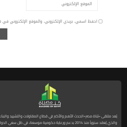
احفظ اسمي، بريدي الإلكتروني، والموقع الإلكتروني في ه
يُعد ملتقى «بُناة مصر»الحدث الأهم والأكبر في قطاع المقاولات والتشييد والبنا
والذي يُعقد سنوياً منذ 2014 بدعم ورعاية حكومية موسعة، في ظل سعي ا