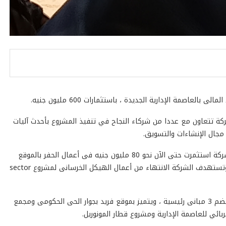
كة تتعاون مع عددا من شركاء النجاح في تنفيذ المشروع بأحدث آليات
مجال الإنشاءات والتسويق.
أكد خلال المؤتمر الصحفي الذي عقدته الشركة اليوم ، أن الشركة استثمرت حتى الآن نحو 80 مليون جنيه فى أعمال الحفر بالموقع
والتعاقدات وسند جوانب الحفر خلال الأربعة أشهر الماضية ، وتستهدف الشركة الانتهاء من أعمال الهيكل الخرسانى لمشروع sector
أضاف أن مشروع sector هو عبارة عن بيزنس سنتر متكامل يضم 3 مبانى رئيسية ، ويتميز بموقع فريد بجوار الحى الحكومى ومجمع
بائي للعاصمة الإدارية ومشروع قطار المونوريل.