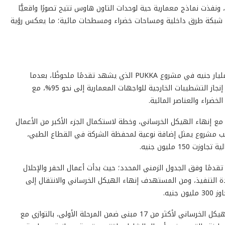
ء، ونفذت نماذج معمارية حية لوحدات التاون هاوس تتيح تصورًا واقعيًّا
م شبكة طرق داخلية ومساحات خضراء ومسطحات مائية؛ ما يعكس رؤية
في العاصمة الإدارية أيضًا، ضخت الشركة استثمارات تجاوزت مليار جنيه في مشروع PUKKA الذي يشهد تقدمًا ملحوظًا، بعدما
شارفت أعمال البنية التحتية على الاكتمال، بينما وصلت نسب إنجاز التشطيبات الخارجية للواجهات المعمارية إلى نحو 95%، مع
خضراء والعناصر المائية.
ما يستمر العمل بمشروع Rivergreen Medical Complex 1 مع إنهاء الهيكل الخرساني، وخطة لاستكمال الجزء الأكبر من الأعمال
ال إلى مراحل تشطيب مشروع يمثل إضافة نوعية لمحفظة الشركة في القطاع الطبي،
1 مليون جنيه.
شهد أيضًا أعمال مشروع Rivergreen Medical Complex 2 تقدمًا وفق الجدول الزمني المحدد؛ حيث بدأت أعمال الحفر والإحلال
 التنفيذ، ومن المستهدف إنهاء الهيكل الخرساني والانتقال إلى
أما مشروع Doray Bay بمدينة رأس البر، فتم الانتهاء من الهيكل الخرساني لأكثر من 17 مبنى ضمن المرحلة الأولى، بالتوازي مع