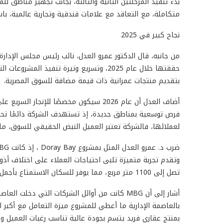
بدء تنفيذ المرحلتَين الثانية والثالثة، بجانب تجهيز مناطق 
متكاملة، مع التعاقد مع علامات فندقية وتجارية عالمية، باس
نجاح كبير في 2025
من جانبه، قال الدكتور عمرو العدل، نائب رئيس مجلس الإدار
حققتها خلال عام 2025، وتسريع وتيرة تنفيذ
بتقديم منتجات عمرانية ذات قيمة مضافة للسوق المصرية.
أضاف العدل أن عام 2026 سيكون مخصصًا لل
فرص توسعية بمناطق جديدة، إذ تستهدف الشركة دائمًا تح
لعملائها، فالشركة تعتبر العميل النبض الحقيقي للسوق، ما
وتقدم تجربة متميزة تلبى احتياجات العملاء على اختلاف أذ
تصل إلى 1100 متر مربع، مما يوفر للسكان الاستمتاع بأجمل شواطئ البحر المتوسط.
أشار إلى أن MBG كانت من أوائل الشركات التي دخ
بالعاصمة الإدارية ما أعطي للمشروع ميزة التعامل مع أكبر
بمنتج عقاري فريد يتسم بجودة عالية تناسب رغبات العميل وم