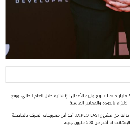
تعتزم شركة MBG للتطوير العقاري ضخ استثمارات بقيمة 3.5 مليار جنيه لتسريع وتيرة الأعمال الإنشائية خلال العام الحالي، ورفع
لالتزام بالجودة والمعايير العالمية.
تمتلك الشركة خلال العام الحالي جدول أعمال تنفيذية مُتخم بداية من مشروعDIPLO EAST، أحد أبرز مشروعات الشركة بالعاصمة
 أكثر من 500 مليون جنيه.