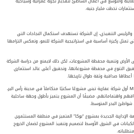
للمعاينة والتوسع في أعمال الشاطئ لتقديم تجربة عمرانية وسياحية
تثمارات تخطت مليار جنيه.
ة والرئيس التنفيذي، إن الشركة تستهدف استكمال النجاحات التي
 المشروعات التي تمثل ركيزة أساسية في استراتيجية الشركة للنمو، وتعكس التزامها
إنجاز السريع على الأرض وتنمية محفظة المشروعات، لكن ذلك لايمنع من دراسة الشركة
قيق التنوع في محفظة مشروعاتها، وتحقيق أعلى عائد استثماري
 أعطاها صداقية وثقة طوال تاريخها.
ضرب د. عمرو العدل المثل بمشروع Doray Bay ، إذ كانت MBG أول شركة عقارية تبنى مشروعًا سكنيًا متكاملاً في مدينة رأس البر،
واقهم واهتماماتهم، مضيفًا أن المشروع يتميز بأطول وجهة ساحلية
لت العاصمة الإدارية الجديدة بمشروع “بوكا” المتميز في منطقة المستثمرين
 الكيانات في الشرق الأوسط لتصميم وتنفيذ المشروع لضمان الخروج
تطلباته.