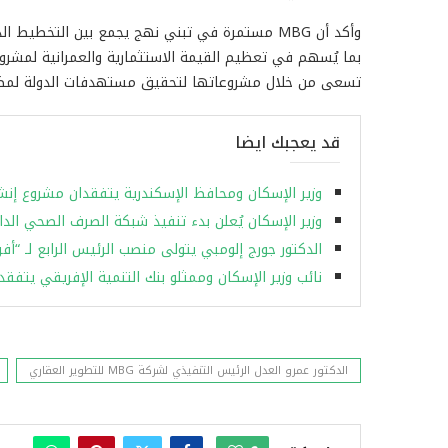
وأكد أن MBG مستمرة في تبني نهج يجمع بين التخطيط 
بما يُسهم في تعظيم القيمة الاستثمارية والعمرانية لمشرو
تسعى من خلال مشروعاتها لتحقيق مستهدفات الدولة لمضاعفة ا
قد يعجبك ايضا
وزير الإسكان ومحافظ الإسكندرية يتفقدان مشروع إنشا
وزير الإسكان يُعلن بدء تنفيذ شبكة الصرف الصحي الدا
الدكتور جورج إلومبي يتولى منصب الرئيس الرابع لـ “أ
نائب وزير الإسكان وممثلو بنك التنمية الإفريقي يتف
الدكتور عمرو العدل الرئيس التنفيذي لشركة MBG للتطوير العقاري