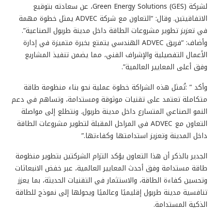
لشركة Green Energy Solutions (GES)، عن سعادته بتوقيع
الاتفاقيتين. وقال: “التعاون مع شركة ADVEC يمثل خطوة مهمة
في تعزيز تطوير مشروعات الطاقة داخل مدينة طربول الصناعية”.
وأضاف: “فريق ADVEC الهندسي يتمتع بخبرة متميزة في إدارة
الأعمال التفصيلية والإشراف الفني، مما يضمن تنفيذ المشاريع
وفق أعلى المعايير العالمية”.
وأكد ” :تُمثل هذه الشراكة خطوة عملية نحو بناء منظومة طاقة
متكاملة تعتمد على تقنيات موثوقة ومستدامة، وتساهم في دعم
النمو الصناعي المتسارع داخل مدينة طربول. ونتطلع إلى مواصلة
التعاون مع ADVEC في المراحل المقبلة لتطوير مشروعات الطاقة
داخل المدينة وتعزيز استدامتها وكفاءتها.”
الجدير بالذكر أن هذا التعاون يؤكد التزام الشركتين بتطوير منظومة
طاقة مستدامة وفق أحدث المعايير العالمية، عبر خفض الانبعاثات
وتحسين كفاءة الطاقة، والاستثمار في التقنيات الحديثة، بما يعزز
تنافسية مدينة طربول إقليميًا وعالميًا ويحولها إلى نموذج للطاقة
الذكية المستدامة.