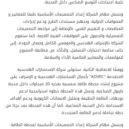
تلبية احتياجات التوسع الصناعي داخل المدينة.
وتشمل مهام الشركة إعداد التصميمات الأساسية طبقا للمعايير و
المصوافات الدولية، وتجهيز مستندات الطرح ودعم إجراءات
المناقصات و التقييم الفني، بالإضافة إلى مراجعة التصميمات
التفصيلية والحصول على الموافقات الفنية اللازمة. كما ستقوم
الشركة بالإشراف اﻟﮭﻧدﺳﻲ واﻟﻣوﻗﻌﻲ الكامل وضمان الجودة، إلى
جانب متابعة اختبارات التشغيل، والتأكد من مطابقة اﻟﻣﺷروع
للمواصفات والمعايير العالمية اﻷداء واﻟﺳﻼﻣﺔ.
ووفقًا للاتفاقية الثانية، ستتولى شركة اﻻﺳﺗﺷﺎرات اﻟﮭﻧدﺳﯾﺔ
اﻟﻣﺗﻘدﻣﺔ “ADVEC” ﺑﺄﻋﻣﺎل اﻻﺳﺗﺷﺎرات الهندسية و الإشراف على
مشروع إنشاء محطة طاقة شمسية بقدرة 20 ميجاوات داخل مدينة
طربول الصناعية. وتمثل هذه المحطة خطوة استراتيجية لدعم
توجهات الطاقة النظيفة وتقليل الانبعاثات الكربونية ودعم أهداف
الاستدامة داخل المدينة الصناعية، كما أن هذه المحطة تعد جزءًا من
خطة شاملة لدمج الطاقة المتجددة.
وتشمل مهام الشركة إعداد التصميمات الأساسية لمحطة الطاقة