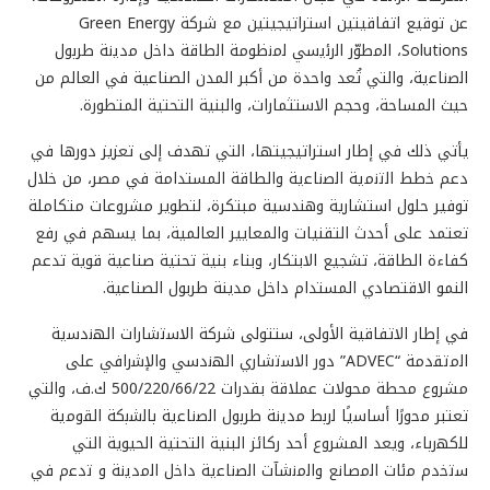
عن توقيع اتفاقيتين استراتيجيتين مع شركة Green Energy
Solutions، اﻟﻣطوّر اﻟرﺋﯾﺳﻲ ﻟﻣﻧظوﻣﺔ اﻟطﺎﻗﺔ داﺧل ﻣدﯾﻧﺔ طرﺑول
اﻟﺻﻧﺎﻋﯾﺔ، والتي تُعد واحدة من أكبر المدن الصناعية في العالم من
حيث المساحة، وحجم الاستثمارات، والبنية التحتية المتطورة.
يأتي ذلك في إطار استراتيجيتها، التي تهدف إلى تعزيز دورها في
دعم ﺧطط اﻟﺗﻧﻣﯾﺔ اﻟﺻﻧﺎﻋﯾﺔ والطاقة المستدامة في مصر، من خلال
توفير حلول استشارية وهندسية مبتكرة، لتطوير مشروعات متكاملة
تعتمد على أحدث التقنيات والمعايير العالمية، بما يسهم في رفع
كفاءة الطاقة، تشجيع الابتكار، وبناء بنية تحتية صناعية قوية تدعم
النمو الاقتصادي المستدام داخل مدينة طربول الصناعية.
في إطار الاتفاقية الأولى، ستتولى شركة اﻻﺳﺗﺷﺎرات اﻟﮭﻧدﺳﯾﺔ
اﻟﻣﺗﻘدﻣﺔ “ADVEC” دور اﻻﺳﺗﺷﺎري اﻟﮭﻧدﺳﻲ واﻹﺷراﻓﻲ على
مشروع محطة محولات عملاقة بقدرات 500/220/66/22 ك.ف، والتي
تعتبر ﻣﺣورًا أﺳﺎﺳﯾًﺎ ﻟرﺑط ﻣدﯾﻧﺔ طرﺑول اﻟﺻﻧﺎﻋﯾﺔ ﺑﺎﻟﺷﺑﻛﺔ اﻟﻘوﻣﯾﺔ
ﻟﻠﻛﮭرﺑﺎء، ويعد المشروع أحد ركائز البنية التحتية الحيوية التي
ﺳﺗﺧدم ﻣﺋﺎت اﻟﻣﺻﺎﻧﻊ واﻟﻣﻧﺷﺂت اﻟﺻﻧﺎﻋﯾﺔ داﺧل اﻟﻣدﯾﻧﺔ و ﺗدﻋم في