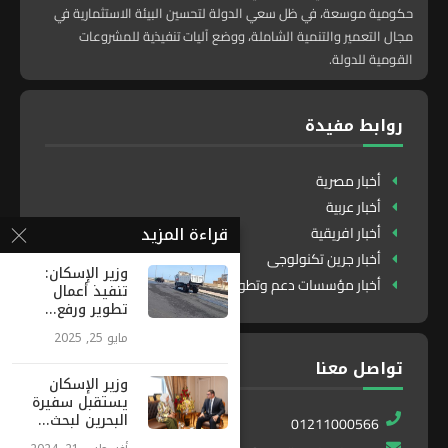
حكومية موسعة، في ظل سعي الدولة لتحسين البيئة الاستثمارية في
مجال التعمير والتنمية الشاملة، ووضع آليات تنفيذية للمشروعات
القومية للدولة.
روابط مفيدة
أخبار مصرية
أخبار عربية
قراءة المزيد
أخبار افريقية
أخبار جرين تكنولوجى
وزير الإسكان:
أخبار مؤسسات دعم وتطوير
تنفيذ أعمال
تطوير ورفع...
مايو 25, 2025
تواصل معنا
وزير الإسكان
يستقبل سفيرة
البحرين لبحث...
01211000566