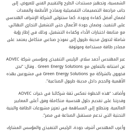
الشمسية، وتجهيز مستندات الطرح والتقييم الفني للعروض، إلى
جانب مراجعة التصميمات التفصيلية ونماذج الأنظمة والمعدات
لضمان أفضل كفاءة وجودة. كما ستتولى الشركة الإشراف الهندسي
على التنفيذ، وضمان جودة الأعمال حتى التشغيل التجاري النهائي،
مع متابعة اختبارات الأداء وكفاءة التشغيل، وذلك في إطار رؤية
شاملة لتحويل مدينة طربول إلى نموذج صناعي متكامل يعتمد على
مصادر طاقة مستدامة وموثوقة
عبر المهندس أحمد سلام، الرئيس التنفيذي ومؤسس شركة ADVEC
عن امتنانه بالتعاون مع Green Energy Solutions . وقال: “نحن
فخورون بالشراكة مع Green Energy Solutions في مشروعين بهذه
الأهمية والحجم داخل مدينة طربول الصناعية”.
وأضاف: “هذه الخطوة تعكس ثقة شركائنا في خبرات ADVEC
وقدرتنا على تقديم حلول هندسية متكاملة وفق أعلى المعايير
العالمية. ونتطلع إلى المساهمة في تعزيز مشروعات الطاقة والبنية
التحتية التي تدعم مستقبل الصناعة في مصر”.
وأعرب المهندس أشرف جودة، الرئيس التنفيذي والمؤسس المشارك