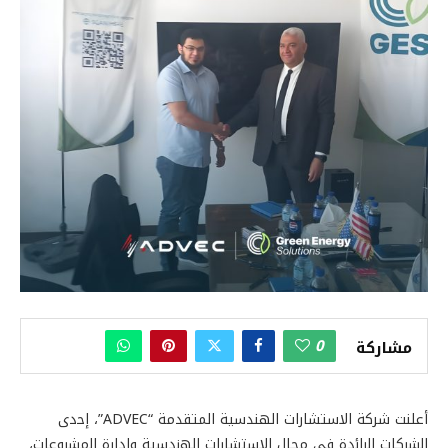
0
مشاركة
أعلنت شركة الاستشارات الهندسية المتقدمة “ADVEC”، إﺣدى
اﻟﺷرﻛﺎت اﻟراﺋدة ﻓﻲ ﻣﺟﺎل اﻻﺳﺗﺷﺎرات اﻟﮭﻧدﺳﯾﺔ وإدارة اﻟﻣﺷروﻋﺎت،