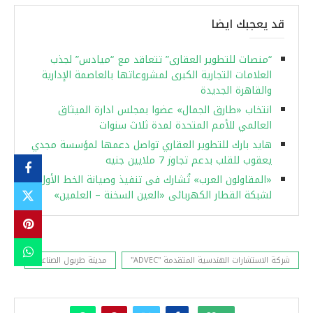
قد يعجبك ايضا
“منصات للتطوير العقارى” تتعاقد مع “ميادس” لجذب
العلامات التجارية الكبرى لمشروعاتها بالعاصمة الإدارية
والقاهرة الجديدة
انتخاب «طارق الجمال» عضوا بمجلس ادارة الميثاق
العالمي للأمم المتحدة لمدة ثلاث سنوات
هايد بارك للتطوير العقاري تواصل دعمها لمؤسسة مجدي
يعقوب للقلب بدعم تجاوز 7 ملايين جنيه
«المقاولون العرب» تُشارك فى تنفيذ وصيانة الخط الأول
لشبكة القطار الكهربائى «العين السخنة – العلمين»
شركة الاستشارات الهندسية المتقدمة "ADVEC"
مدينة طربول الصناعية