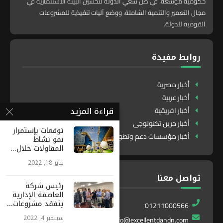
حكومية موسعة، في ظل سعي الدولة لتحسين البيئة الاستثمارية في
مجال التعمير والتنمية الشاملة، ووضع آليات تنفيذية للمشروعات
القومية للدولة.
روابط مفيدة
أخبار مصرية
أخبار عربية
قراءة المزيد
أخبار افريقية
أخبار جرين تكنولوجى
توقعات بإستمرار
أخبار مؤسسات دعم وتطوير
نمو نشاط
المقاولات خلال...
يناير 18, 2022
تواصل معنا
رئيس شركة
العاصمة الإدارية
يتفقد مشروعات...
01211000566
سبتمبر 4, 2022
info@excellentdandn.com