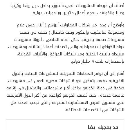
أضاف أن خريطة المشروعات الجديدة تتوزع بداخل دول روندا وكينيا
وغانا والكونغو ، بحجم أعمال متباين وبتمويلات دولية .
وأوضح أن عددا من شركات المقاولات أبرزهم ( أبناء حسن علام
ومجموعة سامكريت وإينكوم وبنية كابيتال ) دخلت فى تنفيذ
مشروعات ضخمة بإفريقيا خلال العام الماضى ، أبرزها مشروعات
دولة الكونغو الديمقراطية والتى تضمنت أعمالا إنشائية ومشروعات
مرتبطة بالبنية التحتية ومد شبكات المرافق والألياف الضوئية،
بإستثمارات بلغت 4 مليار دولار.
أشار إلى أن توافر الغطاءات التمويلية للمشروعات المتاحة بالدول
الأفريقية دفعت بتمكين نحو 6 شركات مصرية للعمل فى مشروعات
ضخمة فى دولة الكونغو بداخل أكبر مشروعاتها والمتمثل فى إقامة
عاصمة جديدة ، حيث تُصنف الكونغو كواحدة من أكبر الدول الأفريقية
على مستوى الفرص الاستثمارية المتنوعة والتى تجذب العديد من
الشركات فى التخصصات المختلفة.
قد يعجبك ايضا