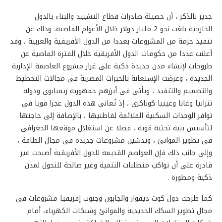
جدير بالذكر ، أن حصيلة صادرات قطاع التشييد والبناء بالدول
الخارجية بلغت نحو 2 مليار دولار خلال الأعوام الماضية، وذلك عن
تنفيذ حزمة من المشروعات بعددا من الدول الأفريقية والعربية ، وقد
أعلنت عددا من حكومات الدول الأفريقية خلال الفترة الماضية عن
طروحات لإنشاء مدن جديدة ذكية على غرار مشروع العاصمة الإدارية
الجديدة ، وعرضت الإستعانة بالخبرات المصرية فى مجالات التخطيط
والتصميم والتنفيذ ، ويأتى فى أبرزهم جمهورية زيمبابوى ودولة
تنزانيا وغانا وغينيا كوناكرى ، إذ تُعانى هذه الدول عجزا قويا فى
توافر الوحدات السكنية الملائمة لقاطنيها ، بالإضافة إلى حاجتها
لتأسيس بنية تحتية قوية ، فضلا عن استغلال موقعها الجغرافى
فى تطوير الموانئ ، وتدشين مشروعات جديدة فى مجال الطاقة ،
وإلى جانب ذلك فإن العواصم القديمة للدول الأفريقية أصبحت غير
قادرة على أن تواكب متطلبات التنمية وغير صالحة للتحول لمدن
ذكية ومطورة .
كما طرحت دول كوت ديفوار والجابون وجنوب إفريقيا مشروعات فى
مجال تطوير السكك الحديدية والموانئ وشبكات الكهرباء، أمام