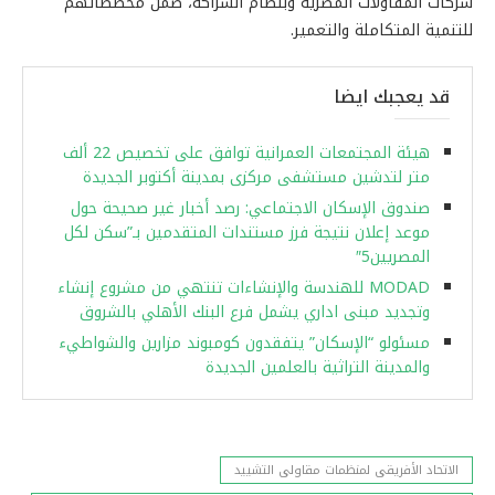
شركات المقاولات المصرية وبنظام الشراكة، ضمن مخططاتهم
للتنمية المتكاملة والتعمير.
قد يعجبك ايضا
هيئة المجتمعات العمرانية توافق على تخصيص 22 ألف
متر لتدشين مستشفى مركزى بمدينة أكتوبر الجديدة
صندوق الإسكان الاجتماعي: رصد أخبار غير صحيحة حول
موعد إعلان نتيجة فرز مستندات المتقدمين بـ”سكن لكل
المصريين5″
MODAD للهندسة والإنشاءات تنتهي من مشروع إنشاء
وتجديد مبنى اداري يشمل فرع البنك الأهلي بالشروق
مسئولو “الإسكان” يتفقدون كومبوند مزارين والشواطيء
والمدينة التراثية بالعلمين الجديدة
الاتحاد الأفريقى لمنظمات مقاولى التشييد