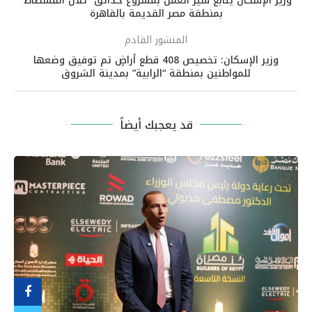
وزير الإسكان يتابع سير العمل بمشروع حدائق “تلال الفسطاط”
بمنطقة مصر القديمة بالقاهرة
المنشور القادم
وزير الإسكان: تخصيص 408 قطع أراضٍ تم توفيق وضعها
للمواطنين بمنطقة “الرابية” بمدينة الشروق
قد يعجبك أيضاً