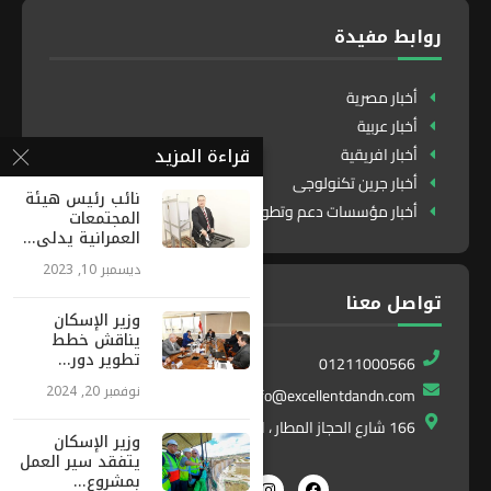
روابط مفيدة
أخبار مصرية
أخبار عربية
قراءة المزيد
أخبار افريقية
أخبار جرين تكنولوجى
نائب رئيس هيئة
أخبار مؤسسات دعم وتطوير
المجتمعات
العمرانية يدلى...
ديسمبر 10, 2023
تواصل معنا
وزير الإسكان
يناقش خطط
تطوير دور...
01211000566
نوفمبر 20, 2024
info@excellentdandn.com
166 شارع الحجاز المطار ، النزهة ، القاهرة ، مصر
وزير الإسكان
يتفقد سير العمل
بمشروع...