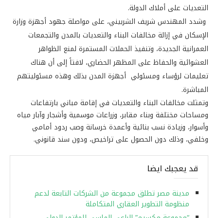
التعديات على أملاك الدولة.
وشدد المهندس شريف الشربيني، على مواصلة جهود أجهزة وزارة
الإسكان في إزالة مخالفات البناء والتعديات بالمدن والتجمعات
العمرانية الجديدة، وتنفيذ الحملات المستمرة لمنع الظواهر
العشوائية والحفاظ على المظهر الحضاري، لافتاً إلى أن هناك
تعليمات لرؤساء ومسئولي أجهزة المدن بذلك وهذه مسئوليتهم
المباشرة.
وتمثلت مخالفات البناء والتعديات في إقامة مباني بارتفاعات
ومساحات مختلفة وبناء مقابر، وزراعات موسمية وأشجار وآبار مياه
وأسوار، وزيادة نسب بنائية وأعمدة خرسانة وصب ردود أمامي
وخلفي، وذلك دون الحصول على تراخيص، ودون سند قانوني.
قد يعجبك ايضا
مدينة مصر تطلق مجموعة من الشركات التابعة لدعم
منظومة التطوير العقاري المتكاملة
“مجموعة مكسيم” الراعي الماسي للمؤتمر الدولي