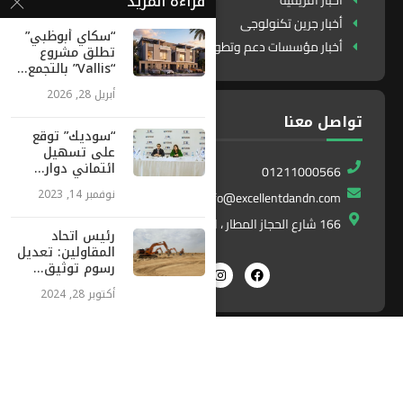
قراءة المزيد
أخبار افريقية
أخبار جرين تكنولوجى
“سكاي أبوظبي”
أخبار مؤسسات دعم وتطوير
تطلق مشروع
“Vallis” بالتجمع...
أبريل 28, 2026
تواصل معنا
“سوديك” توقع
على تسهيل
ائتماني دوار...
01211000566
نوفمبر 14, 2023
info@excellentdandn.com
166 شارع الحجاز المطار ، النزهة ، القاهرة ، مصر
رئيس اتحاد
المقاولين: تعديل
رسوم توثيق...
أكتوبر 28, 2024
Exlnt
All Right Reserved. Designed and Developed by
Communications
©2025