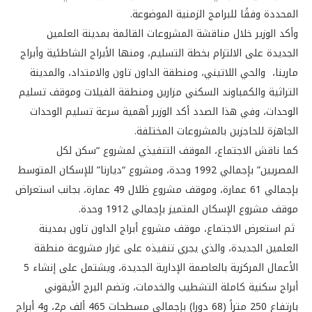
المحددة وفقًا للبرامج الزمنية الموضوعة.
وأكد الوزير خلال مناقشة المشروعات القائمة بمدينة العلمين
الجديدة على الالتزام بخطة التسليم، ومنها الأبراج الشاطئية وأبراج
مارينا، والحي اللاتيني، ومنطقة الداون تاون والامتداد، والمدينة
التراثية والكمباوند السكني مزارين ومنطقة الفيلات وموقف تسليم
الوحدات، وفي هذا الصدد أكد الوزير أهمية سرعة تسليم الوحدات
الجاهزة للحاجزين بالمشروعات المختلفة.
كما ناقش الاجتماع، الموقف التنفيذي لمشروع “سكن لكل
المصريين” بإجمالي 1992 وحدة، ومشروع “ديارنا” للإسكان المتوسط
بإجمالي 61 عمارة، وموقف مشروع ظلال 49 عمارة، بجانب استعراض
موقف مشروع الإسكان المتميز بإجمالي 1912 وحدة.
ثم استعرض الاجتماع، موقف مشروع أبراج الداون تاون بمدينة
العلمين الجديدة، والذي يجري تنفيذه على غرار مشروعة منطقة
الأعمال المركزية بالعاصمة الإدارية الجديدة، ويشتمل على إنشاء 5
أبراج سكنية كاملة التشطيب والخدمات، وتضم البرج الأيقوني
بارتفاع 250 متراً (68 دورا) بإجمالي مسطحات 465 ألف م2، و4 أبراج