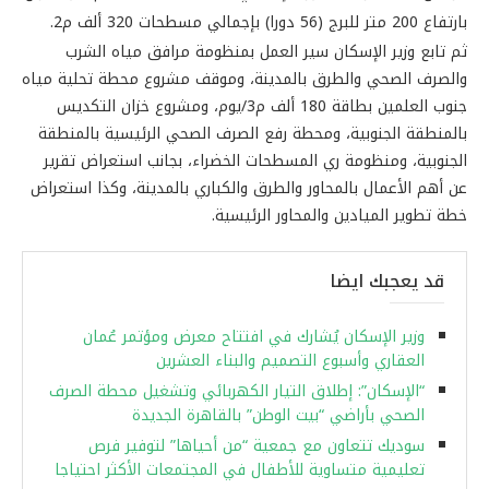
بارتفاع 200 متر للبرج (56 دورا) بإجمالي مسطحات 320 ألف م2.
ثم تابع وزير الإسكان سير العمل بمنظومة مرافق مياه الشرب
والصرف الصحي والطرق بالمدينة، وموقف مشروع محطة تحلية مياه
جنوب العلمين بطاقة 180 ألف م3/يوم، ومشروع خزان التكديس
بالمنطقة الجنوبية، ومحطة رفع الصرف الصحي الرئيسية بالمنطقة
الجنوبية، ومنظومة ري المسطحات الخضراء، بجانب استعراض تقرير
عن أهم الأعمال بالمحاور والطرق والكباري بالمدينة، وكذا استعراض
خطة تطوير الميادين والمحاور الرئيسية.
قد يعجبك ايضا
وزير الإسكان يُشارك في افتتاح معرض ومؤتمر عُمان
العقاري وأسبوع التصميم والبناء العشرين
“الإسكان”: إطلاق التيار الكهربائي وتشغيل محطة الصرف
الصحي بأراضي “بيت الوطن” بالقاهرة الجديدة
سوديك تتعاون مع جمعية “من أحياها” لتوفير فرص
تعليمية متساوية للأطفال في المجتمعات الأكثر احتياجا