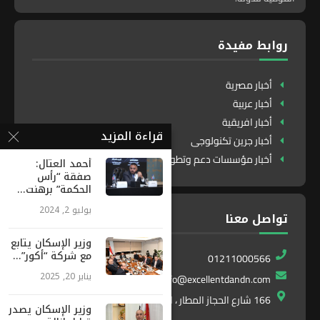
روابط مفيدة
أخبار مصرية
أخبار عربية
أخبار افريقية
قراءة المزيد
أخبار جرين تكنولوجى
أخبار مؤسسات دعم وتطوير
أحمد العتال:
صفقة “رأس
الحكمة” برهنت...
يوليو 2, 2024
تواصل معنا
وزير الإسكان يتابع
مع شركة “أكور”...
01211000566
يناير 20, 2025
info@excellentdandn.com
166 شارع الحجاز المطار ، النزهة ، القاهرة ، مصر
وزير الإسكان يصدر