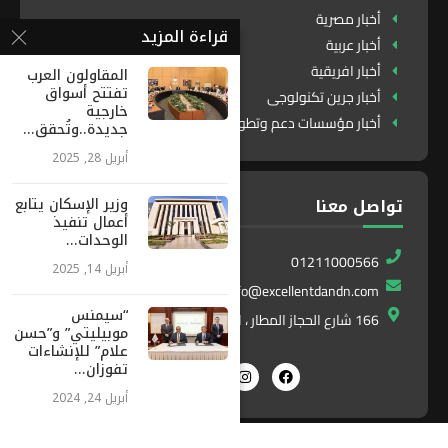
أخبار مصرية
قراءة المزيد
أخبار عربية
أخبار افريقية
المقاولون العرب
تفتتح أسواق
أخبار جرين تكنولوجى
خارجية
أخبار مؤسسات دعم وتطوير
جديدة..وتُحقق...
أبريل 28, 2025
وزير الإسكان يتابع
تواصل معنا
أعمال تنفيذ
الوحدات...
01211000566
أبريل 14, 2025
info@excellentdandn.com
“سيمنس
166 شارع الحجاز المطار ، النزهة ، القاهرة ، مصر
موبيليتي” و”حسن
علام” للإنشاءات
تفوزان...
أبريل 24, 2024