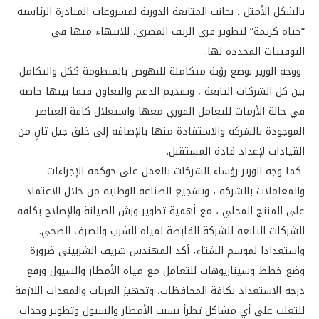
بالشكل الأمثل ، بجانب المتابعة الدورية لمشروعات المبادرة الرئاسية
“حياة كريمة” لتطوير قرى الريف المصري، للانتهاء منها في
التوقيتات المحددة لها.
ووجه الوزير بوضع رؤية متكاملة للنهوض بالمنظومة ككل والتكامل
بين كل الشركات التابعة ، وتقديم الدعم والتعاون فيما بينها خاصة
في حالة الأزمات للتعامل الفوري معها واستغلال كافة العناصر
الموجودة بالشركة والاستفادة منها بالإضافة إلى خلق جيل ثانٍ من
القيادات لإعداد قادة المستقبل.
كما وجه الوزير رؤساء الشركات بالعمل على حوكمة الإجراءات
والمعاملات بالشركة ، وتشجيع الصناعة الوطنية من خلال الاعتماد
على المنتج المحلي ، مع أهمية تطوير ورش الصيانة والإصلاح بكافة
الشركات التابعة للشركة القابضة لمياه الشرب والصرف الصحي.
واستعدادا لموسم الشتاء، أكد المهندس شريف الشربيني ضرورة
وضع خطط وسيناريوهات للتعامل مع مياه الأمطار والسيول ورفع
درجه الاستعداد بكافة المحافظات، وتجهيز العربات والمعدات اللازمة
للتغلب على أي مشاكل تطرأ بسبب الأمطار والسيول وتطوير وحدات