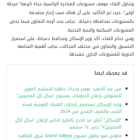
وتناول اللقاء موقف مشروعات المبادرة الرئاسية حياة كريمة” مرحلة
أولى”، حيث تم التأكيد على أن هناك نسب إنجاز متقدمة
بالمشروعات بمحافظة دمياط، بجانب بحث أوجه التعاون فيما يخص
المشروعات السكنية والبنية التحتية.
وفي ختام اللقاء، أكد وزير الإسكان ومحافظ دمياط، على استمرار
التنسيق والتعاون في مختلف المجالات، بجانب أهمية المتابعة
الدورية للمشروعات الجاري تنفيذها.
قد يعجبك ايضا
مى عبد الحميد: توفير وحدات جاهزة للتسليم الفورى
للمقبولين بإعلان التحويلات بمشروع “سكن كل المصريين”
‫وزارة الإسكان تستعرض إنجازات الهيئة القومية لمياه
الشرب والصرف الصحي في 2024
“الإسكان” تُعلن مد الحجز بالطرح الثانى لإعلان “سكن لكل
المصريين٧” حتى ١٤ سبتمبر
ماونتن فيو تطلق مشروع Grand Valleys شرق القاهرة