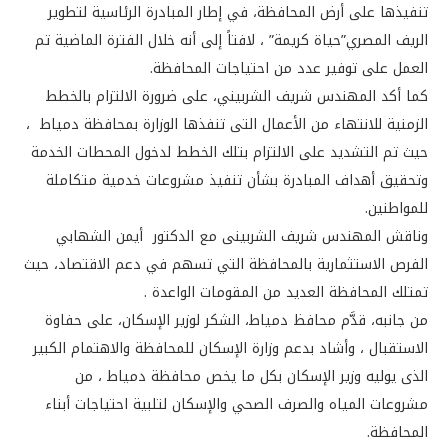
تنفيذها على أرض المحافظة، في إطار المبادرة الرئاسية لتطوير
الريف المصري”حياة كريمة” ، لافتاً إلى أنه خلال الفترة الماضية تم
العمل على توفير عدد من احتياجات المحافظة.
كما أكد المهندس شريف الشربيني، على ضرورة الالتزام بالخطط
الزمنية للانتهاء من الأعمال التى تنفذها الوزارة بمحافظة دمياط ،
حيث تم التشديد على الالتزام بتلك الخطط لدخول المحطات الخدمة
وتحقيق أهداف المبادرة بشأن تنفيذ مشروعات خدمية متكاملة
للمواطنين.
وناقش المهندس شريف الشربينى مع الدكتور أيمن الشهابي
الفرص الاستثمارية بالمحافظة التي تسهم في دعم الاقتصاد، حيث
تمتلك المحافظة العديد من المقومات الواعدة .
من جانبه، قدَّم محافظ دمياط، الشكر لوزير الإسكان، على حفاوة
الاستقبال ، وأشاد بدعم وزارة الإسكان للمحافظة والاهتمام الكبير
الذى يوليه وزير الإسكان بكل ما يخص محافظة دمياط ، من
مشروعات المياه والصرف الصحي والإسكان لتلبية احتياجات أبناء
المحافظة.