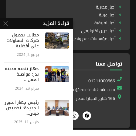
أخبار مصرية
أخبار عربية
قراءة المزيد
أخبار افريقية
أخبار جرين تكنولوجى
مطالب بحصول
أخبار مؤسسات دعم وتطوير
شركات المقاولات
على أفضلية...
يونيو 2, 2024
تواصل معنا
جهاز تنمية مدينة
بدر: مواصلة
العمل...
01211000566
فبراير 28, 2024
info@excellentdandn.com
166 شارع الحجاز المطار ، النزهة ، القاهرة ، مصر
رئيس جهاز العبور
الجديدة: تخصيص
مبنى...
مارس 11, 2025