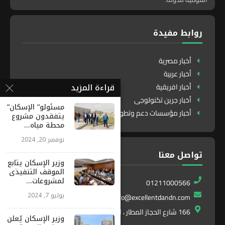
روابط مفيدة
أخبار مصرية
أخبار عربية
قراءة المزيد
أخبار افريقية
أخبار جرين تكنولوجى
مسئولو” الإسكان”
أخبار مؤسسات دعم وتطوير
يتفقدون مشروع
محطة مياه...
نوفمبر 20, 2024
تواصل معنا
وزير الإسكان يتابع
الموقف التنفيذى
لمشروعات...
01211000566
يوليو 7, 2024
info@excellentdandn.com
166 شارع الحجاز المطار ، النزهة ، القاهرة ، مصر
وزير الإسكان يُعلن