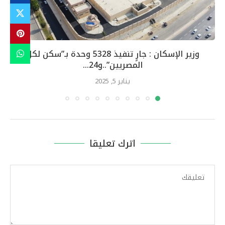
وزير الإسكان : جارٍ تنفيذ 5328 وحدة بـ”سكن لكل
المصريين”..و24...
يناير 5, 2025
اترك تعليقا