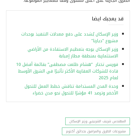
الطرق الجارية على أعلى مستوى وفقا للمعايير الموضوعة.
قد يعجبك ايضا
وزير الإسكان يُشدد على دفع معدلات التنفيذ بوحدات
مشروع “ديارنا”
وزير الإسكان يوجه بتعظيم الاستفادة من الأراضي
الاستثمارية بمنطقة مطار إمبابة
فوربس تختار “هشام طلعت مصطفى” بقائمة أفضل 10
قادة للشركات العقارية الأكثر تأثيرًا في الشرق الأوسط
لعام 2025
وحدة المدن المستدامة تناقش خطط العمل للتحول
الأخضر وترصد 41 مؤشرًا للتحول نحو مدن خضراء
المهندس شريف الشربيني وزير الإسكان
مشروعات الطرق والمرافق بحدائق أكتوبر