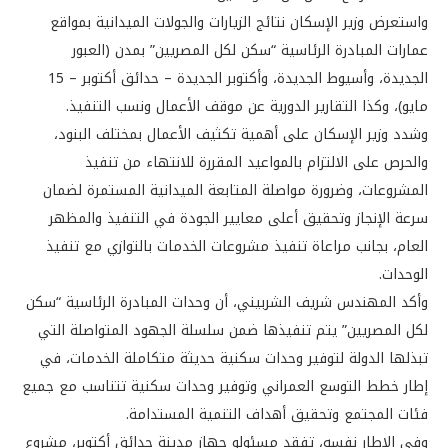
واستعرض وزير الإسكان نتائج الزيارات والجولات الميدانية بمواقع
عمارات المبادرة الرئاسية “سكن لكل المصريين” بمدن (العبور
الجديدة، وأسيوط الجديدة، وأكتوبر الجديدة – حدائق أكتوبر – 15
مايو)، وكذا التقارير الدورية عن موقف الأعمال ونسب التنفيذ.
وشدد وزير الإسكان على أهمية تكثيف الأعمال بمختلف البنود،
والحرص على الالتزام بالمواعيد المقررة للانتهاء من تنفيذ
المشروعات، وضرورة مواصلة المتابعة الميدانية المستمرة لضمان
سرعة الإنجاز وتحقيق أعلى معايير الجودة في التنفيذ والمظهر
العام، بجانب مراعاة تنفيذ مشروعات الخدمات بالتوازي مع تنفيذ
الوحدات.
وأكد المهندس شريف الشربيني، أن وحدات المبادرة الرئاسية “سكن
لكل المصريين” يتم تنفيذها ضمن سلسلة الجهود المتواصلة التي
تبذلها الدولة لتوفير وحدات سكنية حديثة متكاملة الخدمات، في
إطار خطط التوسع العمراني وتوفير وحدات سكنية تتناسب مع جميع
فئات المجتمع وتحقيق أهداف التنمية المستدامة.
وفي الإطار نفسه، تفقد مسئولو جهاز مدينة حدائق أكتوبر، مشروع