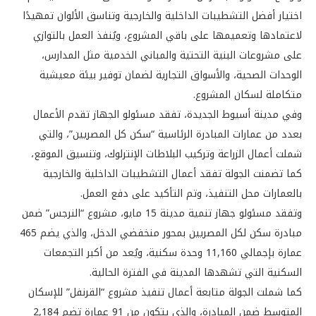
اختيار أفضل التشطيبات الداخلية والخارجية وتناسق الألوان تمهيدًا
لاعتمادها وتعميمها على باقي المشروع، ويُنفذ العمل بالتوازي
على مشروعات البنية التحتية والمباني الخدمية مثل المدارس،
الوحدات الصحية، والأسواق التجارية لضمان توفير بيئة معيشية
متكاملة لسكان المشروع.
وفي مدينة أسيوط الجديدة، تفقد مسئولو الجهاز تقدم الأعمال
بعدد من عمارات المبادرة الرئاسية “سكن كل المصريين”، والتي
شملت أعمال الزراعة وتركيب البلاطات الإنترلوك، وتنسيق الموقع،
كما تضمنت الجولة تفقد أعمال التشطيبات الداخلية والخارجية
بالعمارات محل التنفيذ، وتم التأكيد على دفع العمل.
وتفقد مسئولو جهاز تنمية مدينة 15 مايو، مشروع “النرجس” ضمن
مبادرة سكن لكل المصريين بمحور منخفضي الدخل، والذي يضم 465
عمارة بإجمالي 11,160 وحدة سكنية، ويُعد من أكبر التجمعات
السكنية التي تشهدها المدينة في الفترة الحالية.
كما شملت الجولة متابعة أعمال تنفيذ مشروع “القرنفل” للإسكان
المتوسط ضمن المبادرة، والذي يتكون من 91 عمارة تضم 2,184