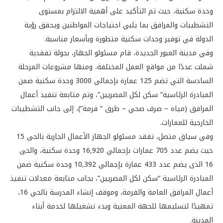
وحدة سكنية، حيث تم التأكيد على أهمية الالتزام بمستوى
التشطيبات والمرافق بما يلبي احتياجات المواطنين ويحقق رؤية
الدولة في توفير وحدات سكنية متطورة وبأسعار مناسبة.
وفي مدينة العبور الجديدة، قام مسئولو الجهاز، بجولة تفقدية
شملت عددًا من مواقع العمل المختلفة، ومنها مشروعات المرحلة
السادسة التي تضم 125 عمارة بإجمالي 3000 وحدة سكنية ضمن
المبادرة الرئاسية” سكن لكل المصريين”، وتم متابعة تنفيذ أعمال
المرافق (مياه – صرف صحي – طرق ” فرمة”)، إلى جانب التشطيبات
الخارجية للعمارات.
وفي سياق متصل، تفقد مسئولو الجهاز الأعمال الجارية بالحى 15
حيث يضم عدد 705 عمارات بإجمالي 16,920 وحدة سكنية، والحى
16 الذى يضم عدد 433 عمارة بإجمالي 10,392 وحدة سكنية ضمن
المبادرة الرئاسية “سكن لكل المصريين”، بجانب متابعة معدلات تنفيذ
أعمال المرافق العامة والفرمة، وموقف إنشاء المدرسة بالحي 16،
تمهيدًا لتسليمها للجهة المعنية وبدء تشغيلها لخدمة أبناء
المدينة.