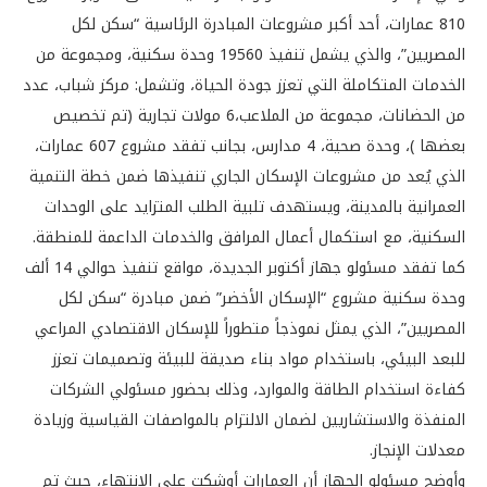
810 عمارات، أحد أكبر مشروعات المبادرة الرئاسية “سكن لكل
المصريين”، والذي يشمل تنفيذ 19560 وحدة سكنية، ومجموعة من
الخدمات المتكاملة التي تعزز جودة الحياة، وتشمل: مركز شباب، عدد
من الحضانات، مجموعة من الملاعب،6 مولات تجارية (تم تخصيص
بعضها )، وحدة صحية، 4 مدارس، بجانب تفقد مشروع 607 عمارات،
الذي يُعد من مشروعات الإسكان الجاري تنفيذها ضمن خطة التنمية
العمرانية بالمدينة، ويستهدف تلبية الطلب المتزايد على الوحدات
السكنية، مع استكمال أعمال المرافق والخدمات الداعمة للمنطقة.
كما تفقد مسئولو جهاز أكتوبر الجديدة، مواقع تنفيذ حوالي 14 ألف
وحدة سكنية مشروع “الإسكان الأخضر” ضمن مبادرة “سكن لكل
المصريين”، الذي يمثل نموذجاً متطوراً للإسكان الاقتصادي المراعي
للبعد البيئي، باستخدام مواد بناء صديقة للبيئة وتصميمات تعزز
كفاءة استخدام الطاقة والموارد، وذلك بحضور مسئولي الشركات
المنفذة والاستشاريين لضمان الالتزام بالمواصفات القياسية وزيادة
معدلات الإنجاز.
وأوضح مسئولو الجهاز أن العمارات أوشكت على الانتهاء، حيث تم