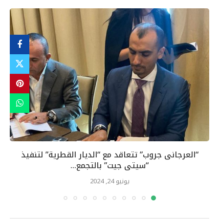
“العرجانى جروب” تتعاقد مع “الديار القطرية” لتنفيذ
“سيتى جيت” بالتجمع...
يونيو 24, 2024