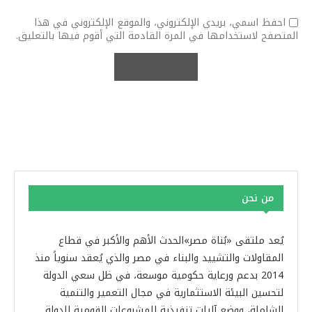
احفظ اسمي، بريدي الإلكتروني، والموقع الإلكتروني في هذا
المتصفح لاستخدامها في المرة القادمة التي أقوم فيها بالتعليق.
من نحن
يُعد ملتقى «بُناة مصر»الحدث الأهم والأكبر في قطاع
المقاولات والتشييد والبناء في مصر والذي يُعقد سنوياً منذ
2014 بدعم ورعاية حكومية موسعة، في ظل سعي الدولة
لتحسين البيئة الاستثمارية في مجال التعمير والتنمية
الشاملة، ووضع آليات تنفيذية للمشروعات القومية للدولة