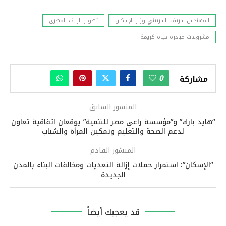
المهندس شريف الشربيني وزير الإسكان
تطوير الريف المصرى
مشروعات مبادرة حياة كريمة
0
مشاركة
المنشور السابق
“هايد بارك” و”مؤسسة راعي مصر للتنمية” يوقعان اتفاقية تعاون
لدعم الصحة والتعليم وتمكين المرأة والشباب
المنشور القادم
“الإسكان”: استمرار حملات إزالة التعديات ومخالفات البناء بالمدن
الجديدة
قد يعجبك أيضاً