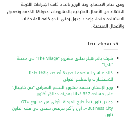
وفي ختام الاجتماع، وجه الوزير باتخاذ كافة الإجراءات اللازمة
للانتهاء من الأعمال المتبقية بالمشروعات لدخولها الخدمة وتحقيق
الاستفادة منها، وإعداد جدول زمني لنهو كافة الملاحظات
والأعمال المتبقية .
قد يعجبك ايضا
شركة بالم هيلز تطلق مشروع “The Village” في مدينة
“باديا”
خالد عباس: العاصمة الجديدة أصبحت واقعًا جاذبًا
للاستثمارات والتعليم الدولي
وزير الإسكان يتفقد مشروع التجمع العمراني “صن كابيتال”
على مساحة 557 فدانا بمدينة حدائق أكتوبر
جولدن تاون تبدأ طرح المرحلة الأولى من مشروع «GT
Business City».. أول وأكبر بيزنيس سيتي في قلب الداون
تاون