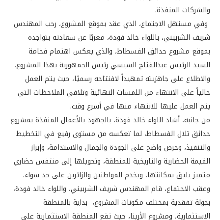
والشركات المنفذة.
وفي مستهل الاجتماع، الذي عقد بموقع المشروع، رحب المهندس
شريف الشربيني، باللواء خالد فودة، معربًا عن سعادته بتواجده
بموقع مشروع حدائق الفسطاط، والذي يعكس اهتمام فخامة
السيد الرئيس عبدالفتاح السيسي رئيس الجمهورية بهذا المشروع،
والاطلاع على جاهزيته تمهيداً لافتتاحه رسميًا، حيث يتم العمل
حالياً على الانتهاء من اللمسات النهائية وتلافي الملاحظات التي
يتم العمل عليها للانتهاء منها في أسرع وقت.
من جانبه، أشاد اللواء خالد فودة، بالجهود بالأعمال المنفذة بمشروع
حدائق تلال الفسطاط، لما تعكسه من مستوى رفيع في التخطيط
والتنفيذ، وحرص واضح على الجودة والجمال والاستدامة، وإبراز
القيمة الحضارية والتاريخية للمنطقة، وتحويلها إلى متنفس حضاري
متميز يليق بمكانتها، ويخدم المواطنين والزائرين على حد سواء.
وعقب الاجتماع، قام المهندس شريف الشربيني، واللواء خالد فودة،
بجولة تفقدية بمختلف مكونات المشروع، بداية بالمنطقة
الاستثمارية، ومشروع الأرينا، حيث تقع المنطقة الاستثمارية على