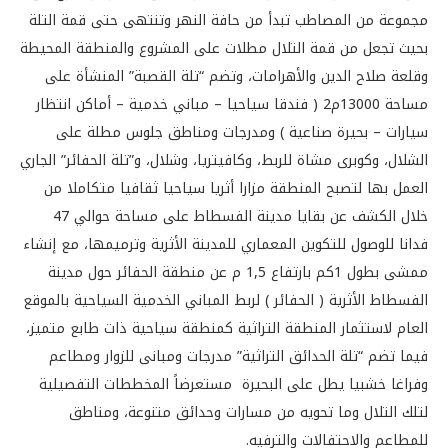
مجموعة من المصاطب تبدأ من حافة النهر وتنتهى حتى قمة التلة
بحيث تجعل من قمة التلال مطلات على المشروع والمنطقة المحيطة
وقلعة صلاح الدين والأهرامات، وتضم “تلة القصبة” المنشأة على
مساحة 13000م2 ( فندقا سياحيا – مباني خدمية – أماكن انتظار
سيارات – بحيرة صناعية ) ومدرجات ومناطق جلوس مطلة على
الشلال، وكوبرى مشاة للربط، وكافيتريا، وشلال، و”تلة الحفائر” الجاري
العمل بها لتصبح المنطقة مزارا أثريا سياحيا ثقافيا متكاملا من
خلال الكشف عن بقايا مدينة الفسطاط على مساحة حوالي 47
فدانا للوصول للتكوين المعماري للمدينة الأثرية وترميمها، مع إنشاء
ممشى بطول 1كم بارتفاع 1,5 م عن منطقة الحفائر حول مدينة
الفسطاط الأثرية ( الحفائر ) لربط المباني الخدمية السياحية بالموقع
العام لاستثمار المنطقة التراثية كمنطقة سياحية ذات طابع متميز،
فيما تضم “تلة الحدائق التراثية” مدرجات ومبانى للزوار ومطاعم
وفراغا خشبيا يطل على البحيرة مستعرضاً المخططات التفصيلية
لتلك التلال وما تحويه من مسارات وحدائق متنوعة، ومناطق
للمطاعم والاحتفالات والترفيه.