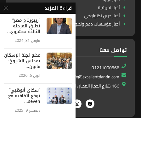
قراءة المزيد
أخبار افريقية
أخبار جرين تكنولوجى
“ريبورتاج مصر”
أخبار مؤسسات دعم وتطوير
تطلق المرحلة
الثالثة بمشروع...
مارس 31, 2024
تواصل معنا
عضو لجنة الإسكان
بمجلس الشيوخ:
قانون...
01211000566
أبريل 6, 2026
info@excellentdandn.com
166 شارع الحجاز المطار ، النزهة ، القاهرة ، مصر
“سكاي أبوظبي”
توقع اتفاقية مع
seven...
ديسمبر 9, 2025
Exlnt
All Right Reserved. Designed and Developed by
Communications
©2025