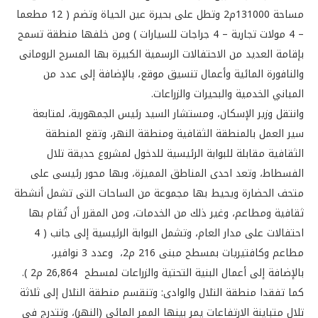
مساحة 131000م2 وتطل على بحيرة عين الحياة وتضم ( 12 مطعما
– 4 مولات تجارية – 4 جراجات للسيارات ) ومن خلفها منطقة تسمح
بإقامة العديد من الاحتفالات الرسمية الكبيرة بها المسرح الرومانى
والنافورة المائية وأعمال تنسيق موقع، بالإضافة إلى عدد من
المباني الخدمية والبحيرات والزراعات.
وانتقل وزير الإسكان، ومستشار السيد رئيس الجمهورية، لمتابعة
سير العمل بالمنطقة الثقافية ومنطقة النهر، وتقع المنطقة
الثقافية مقابلة للبوابة الرئيسية للدخول لمشروع حديقة تلال
الفسطاط، وتعد احدى المناطق المميزة، وبها محور رئيسى على
متحف الحضارة ويحيط بها مجموعة من الساحات التى تشمل أنشطة
ثقافية ومطاعم، وغير ذلك من الخدمات، ومن المقرر أن تُقام بها
احتفالات على مدار العام، وتشمل البوابة الرئيسية إلى جانب ( 4
مطاعم وكافتيريات بمسطح مبنى 216 م2، وعدد 3 نوافير،
بالإضافة إلى أعمال البنية التحتية والزراعات لمسطح 26,864 م2 ).
كما تفقدا منطقة التلال والوادى: وتنقسم منطقة التلال إلى ثلاثة
تلال متباينة الارتفاعات يمر بينها الممر المائى (النهر)، وتتدرج فى