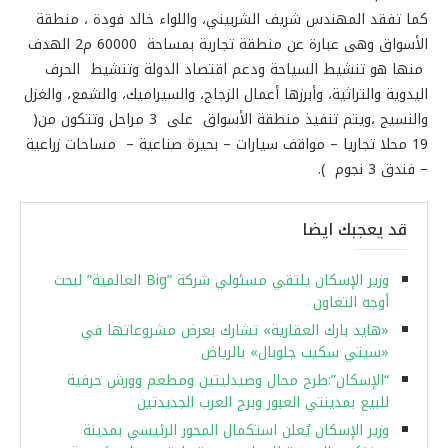
كما تفقد المهندس شريف الشربيني، واللواء خالد فودة ، منطقة
الأسواق وهى عبارة عن منطقة تجارية بمساحة 60000 م2 الهدف
منها هو تنشيط السياحة ودعم اقتصاد الدولة وتنشيط الحرف
اليدوية والتراثية، وأبرزها أعمال الزجاج، والسيراميك، والشمع، والغزل
والنسيج ،ويتم تنفيذ منطقة الأسواق على 3 مراحل وتتكون من(
19 محلا تجاريا – مواقف سيارات – بحيرة صناعية – مساحات زراعية
– فندق 3 نجوم ).
قد يعجبك ايضا
وزير الإسكان يلتقي مسئولي شركة “Big العالمية” لبحث
أوجه التعاون
«هايد بارك العقارية» تشارك بعرض مشروعاتها في
«سيتي سكيب جلوبال» بالرياض
“الإسكان”:طرح محال وصيدليتين ومطعم وورش حرفية
للبيع بمدينتي العبور وبرج العرب الجديدتين
وزير الإسكان يُعلن استكمال المحور الرئيسي بمدينة