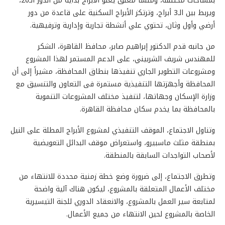
بمساحات مختلفة، ومنشأ معلق يعلو الأبراج بداية من الدور الـ26،
ويربط بين الـ3 أبراج، وترتكز الأبراج السكنية على قاعدة من دور
أرضي وأول وثان، تحتوي علي أنشطة تجارية وإدارية وترفيهية.
من جانبه قدم الدكتور إبراهيم صابر، محافظ القاهرة، الشكر
للمهندس شريف الشربيني، على الدعم المستمر لهذا المشروع
ومشروعات التطوير الجاري تنفيذها بنطاق المحافظة، مشيراً إلى أن
المحافظة وأجهزتها التنفيذية مستمرة فى التعاون والتنسيق مع
وزارة الإسكان وجهاتها، لتنفيذ مختلف المشروعات التنموية
بالمحافظة بما يخدم سكان محافظة القاهرة.
وتناول الاجتماع، الموقف التنفيذي لمشروع الأبراج المطلة على النيل
بمنطقة مثلث ماسبيرو، واستعراض موقف البدائل التعويضية
لأصحاب التواجدات السابقة بالمنطقة.
وتطرق الاجتماع، إلى ضرورة وضع خطة زمنية محددة للانتهاء من
مختلف الأعمال المتعلقة بالمشروع، ليكون هناك آلية واضحة
لمتابعة سير العمل بالمشروع، والانعقاد الدوري للجنة التيسيرية
الخاصة بالمشروع لحين الانتهاء من جميع الأعمال.