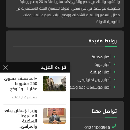
والتشييد والبناء في مصر والذي يُعقد سنوياً منذ 2014 بدعم ورعاية
حكومية موسعة، في ظل سعي الدولة لتحسين البيئة الاستثمارية في
مجال التعمير والتنمية الشاملة، ووضع آليات تنفيذية للمشروعات
القومية للدولة.
روابط مفيدة
أخبار مصرية
أخبار عربية
قراءة المزيد
أخبار افريقية
«العاصمة» تسوق
أخبار جرين تكنولوجى
250 مشروعا
أخبار مؤسسات دعم وتطوير
عقاريا ..وتتوقع...
سبتمبر 12, 2023
وزير الإسكان يتابع
تواصل معنا
المشروعات
السكنية
والمرافق...
01211000566