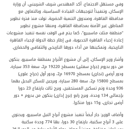
وفي مستهل الاجتماع، أكد المهندس شريف الشربيني، أن وزارة
الإسكان، وتنفيذاً لتوجيهات القيادة السياسية، وبالتعاون مع
محافظة القاهرة، وصندوق التنمية الحضرية، تولت منذ فترة تطوير
المناطق غير الآمنة بمحافظة القاهرة، ومنها مشروع تطوير
“منطقة مثلث ماسبيرو”، كما يتم فى الوقت نفسه تنفيذ مشروعات
إعادة إحياء القاهرة الخديوية، فى إطار خطة الدولة لإحياء القاهرة
التاريخية، وتمكينها من أداء دورها التاريخي والثقافي والحضاري.
وأشار وزير الإسكان، إلى أن مشروع الأبراج بمنطقة ماسبيرو، يتكون
من دور بدروم (جراج سفلى) بمسطح 19220 م2، سعة 353 سيارة،
ودور أرضي (تجاري) بمسطح 16970 م2، ودور أول (جراج علوى)
بمسطح 15800 م2، سعة 280 سيارة، وبرجين للسكن البديل بهما
936 وحدة وتم تسكين المستحقين، وبرج ثالث بارتفاع 23 دورا
بإجمالي 134 وحدة، وبرج رابع (برج إدارى) يتكون من بدروم + دور
أرضى تجارى، و15 دورا متكررا.
وأضاف الوزير: جار أيضاً تنفيذ مشروع أبراج النيل ماسبيرو، ويحتوي
على 3 أبراج سكنية، بارتفاع 30 دورا، بها 774 وحدة سكنية