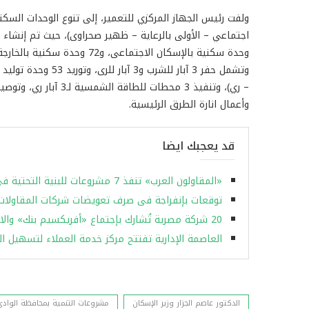
ولفت رئيس الجهاز المركزي للتعمير، إلى تنوع الوحدات السكن
وحدة سكنية بالإسكان الاجتماع
– ري)، وتنفيذ 3 محطات 
وأعمال انارة الطرق الرئيسية.
قد يعجبك ايضا
«المقاولون العرب» تنفذ 7 مشروعات للبنية التحتية فى ليبيا..وتدرس أعمالا جديدة بأفريقيا
توقعات بإنفراجة فى صرف تعويضات شركات المقاولات 
20 شركة مصرية تُشارك بإجتماع «أفريكسيم بنك» والاتحاد الأفريقى لبحث فرص استثمارية جديدة
العاصمة الإدارية تفتتح مركز خدمة العملاء لتسهيل ا
الدكتور عاصم الجزار وزير الإسكان
مشروعات التنمية بمحافظة الوادى