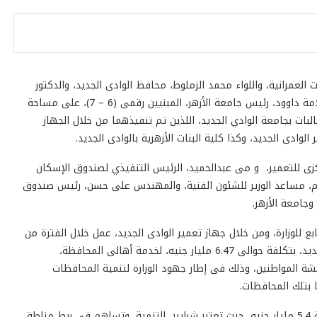
 العمرانية، واللواء محمد الزملوط، محافظ الوادى الجديد، والدكتور
عبدالعزيز طنطاوي، رئيس جامعة الوادى الجديد، والدكتور سلامة داوود، رئيس جامعة الأزهر، المبنيين رقمى (6 – 7)، على مساحة
ابق، لسكن الطلاب والطالبات بجامعة الوادي الجديد، اللذين تم تنفيذهما من خلال الجهاز
الوادى الجديد، وكذا كلية البنات الأزهرية بالوادى الجديد.
ركزى للتعمير، و مى عبدالحميد، الرئيس التنفيذي لصندوق الإسكان
اهيم، مساعد الوزير للشئون الفنية، والمهندس على حسن، رئيس صندوق
جامعة الأزهر.
تابع للوزارة، ومن خلال جهاز تعمير الوادى الجديد، عمل خلال الفترة من
2014 وحتى الآن فى 60 مشروعا تنمويا بمحافظة الوادى الجديد، بتكلفة حوالى 6.47 مليار جنيه، لخدمة أهالى المحافظة،
ة المواطنين، وذلك فى إطار جهود الوزارة لتنمية المحافظات
 بتلك المحافظات.
وأوضح وزير الإسكان، أنه تم وجار تنفيذ 880 كم طرق، بتكلفة 5.4 مليار جنيه، حيث تعتبر شرايين التنمية، وتساهم فى ربط مناطق