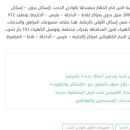
ية التى قام الجهاز بتنفيذها بالوادي الجديد، (إسكان بدوى – إسكان
اجتماعي – الأولى بالرعاية – ظهير صحراوى)، حيث تم إنشاء 200 منزل بدوي بمراكز (بلاط – الداخلة – باريس – الخارجة)، وتنفيذ 912
ى، و72 وحدة سكنية بالخارجة ضمن إسكان الأولى بالرعاية، هذا بخلاف مشروعات المرافق والخدمات،
وتشمل حفر 3 آبار للشرب و3 آبار للرى، وتوريد 53 وحدة توليد كهرباء لقرى المحافظة بقدرات مختلفة، وتوصيل الكهرباء لـ19 بئر (شرب
للطاقة الشمسية لـ3 آبار ري، وتوصيل التيار الكهربائى لمراكز (الخارجة – باريس – الداخلة – بلاط – الفرافرة)،
خلال شهر بالتعاون مع «الإسكان والكهرباء»
لخدمات للمستثمرين والمواطنين
 الجديد
مشروعات الطرق بالوادى الجديد