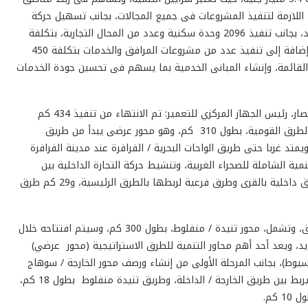
اد اللازمة لتنفيذ المشروعات فى جميع المجالات، بجانب تسهيل حركة
التجارة الداخلية، وتقليل زمن الرحلات، وخفض استهلاك الوقود، بجانب تنفيذ 2096 وحدة سكنية وعدد من المحال التجارية، بتكلفة
628 مليون جنيه، لتوفير المسكن الملائم لأهالي المحافظة، إضافة إلى تنفيذ عدد من مشروعات المرافق والخدمات بتكلفة 450
ى القائمة، وإنشاء المبانى الخدمية بما يسهم فى تحسين جودة الخدمات
وحول تفاصيل مشروعات الطرق المنفذة، قال اللواء محمود نصار، رئيس الجهاز المركزي للتعمير: تم الانتهاء من تنفيذ 434 كم
طرق، وتشمل، محور الفرارة / ديروط ضمن مشروعات شبكة الطرق القومية، بطول 310 كم، وهو محور عرضى يبدأ من طريق
تد غربا حتى طريق الواحات البحرية / الفرافرة عند مدينة الفرافرة
مية الشاملة للصحراء الغربية، وتنشيط حركة التجارة الداخلية بين
محافظة الوادي الجديد ومحافظات الصعيد، بجانب 95 كم طرق داخلية بالقرى وطرق فرعية لربطها بالطرق الرئيسية، و29 كم طرق
وأضاف رئيس الجهاز المركزي للتعمير: جار تنفيذ 446 كم طرق، وتشمل، محور تنيدة / منفلوط، بطول 300 كم، وسيتم افتتاحه خلال
يد، ويعد أحد أهم محاور التنمية للطرق الاستراتيجية (محور عرضي)
سيوط)، بجانب المرحلة الأولى من إنشاء ورصف محور الخارجة / سوهاج
بطول 117 كم، وإنشاء ورصف طريق دائري جنوبي مركز بلاط يربط بين طريق الخارجة / الداخلة، وطريق تنيدة منفلوط بطول 18 كم،
كم.