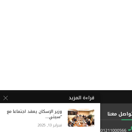
قراءة المزيد
وزير الإسكان يعقد اجتماعا مع
واصل معنا
“سيتي...
فبراير 13, 2025
01211000566