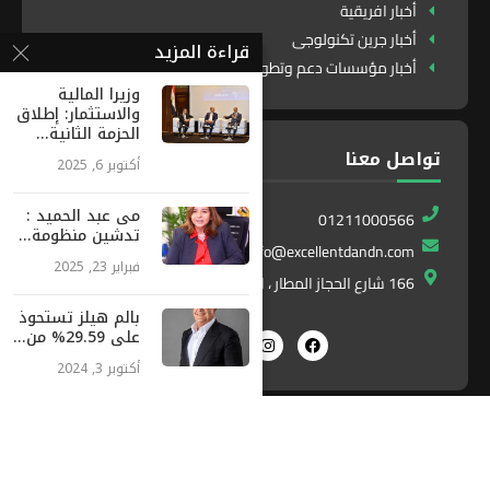
أخبار افريقية
أخبار جرين تكنولوجى
قراءة المزيد
أخبار مؤسسات دعم وتطوير
وزيرا المالية
والاستثمار: إطلاق
الحزمة الثانية...
تواصل معنا
أكتوبر 6, 2025
مى عبد الحميد :
01211000566
تدشين منظومة...
info@excellentdandn.com
فبراير 23, 2025
166 شارع الحجاز المطار ، النزهة ، القاهرة ، مصر
بالم هيلز تستحوذ
على 29.59% من...
أكتوبر 3, 2024
Exlnt
All Right Reserved. Designed and Developed by
Communications
©2025