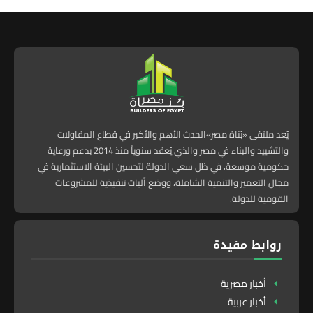
يُعد ملتقى «بُناة مصر»الحدث الأهم والأكبر في قطاع المقاولات
والتشييد والبناء في مصر والذي يُعقد سنوياً منذ 2014 بدعم ورعاية
حكومية موسعة، في ظل سعي الدولة لتحسين البيئة الاستثمارية في
مجال التعمير والتنمية الشاملة، ووضع آليات تنفيذية للمشروعات
القومية للدولة.
روابط مفيدة
أخبار مصرية
أخبار عربية