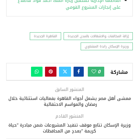
العاصمة الإدارية تستقبل زيارة الملك أحمد فؤاد للاطلاع
على إنجازات المشروع القومي
إزالة المخالفات والاشغالات بالمدن الجديدة
القاهرة الجديدة
وزيرة الإسكان راندة المنشاوي
0
مشاركة
المنشور السابق
ممشى أهل مصر يشعل أجواء القاهرة بفعاليات استثنائية خلال
رمضان والمواسم الاحتفالية
المنشور القادم
وزيرة الإسكان تتابع موقف تنفيذ المشروعات ضمن مبادرة “حياة
كريمة “بعددٍ من المحافظات