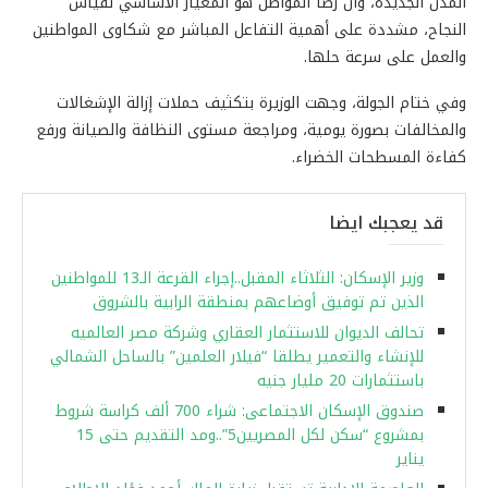
المدن الجديدة، وأن رضا المواطن هو المعيار الأساسي لقياس
النجاح، مشددة على أهمية التفاعل المباشر مع شكاوى المواطنين
والعمل على سرعة حلها.
وفي ختام الجولة، وجهت الوزيرة بتكثيف حملات إزالة الإشغالات
والمخالفات بصورة يومية، ومراجعة مستوى النظافة والصيانة ورفع
كفاءة المسطحات الخضراء.
قد يعجبك ايضا
وزير الإسكان: الثلاثاء المقبل..إجراء القرعة الـ13 للمواطنين
الذين تم توفيق أوضاعهم بمنطقة الرابية بالشروق
تحالف الديوان للاستثمار العقاري وشركة مصر العالميه
للإنشاء والتعمير يطلقا “فيلار العلمين” بالساحل الشمالي
باستثمارات 20 مليار جنيه
صندوق الإسكان الاجتماعى: شراء 700 ألف كراسة شروط
بمشروع “سكن لكل المصريين5”..ومد التقديم حتى 15
يناير