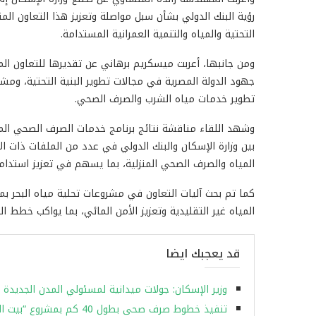
رؤية البنك الدولي بشأن سبل مواصلة وتعزيز هذا التعاون المثم
التحتية والمياه والتنمية العمرانية المستدامة.
ومن جانبها، أعربت ميسكريم برهاني عن تقديرها للتعاون ال
جهود الدولة المصرية في مجالات تطوير البنية التحتية، وم
تطوير خدمات مياه الشرب والصرف الصحي.
بين وزارة الإسكان والبنك الدولي في عدد من الملفات ذات ال
المياه والصرف الصحي المنزلية، بما يسهم في تعزيز استد
كما تم بحث آليات التعاون في مشروعات تحلية مياه البحر ب
المياه غير التقليدية وتعزيز الأمن المائي، بما يواكب خطط ال
قد يعجبك ايضا
وزير الإسكان: جولات ميدانية لمسئولي المدن الجديد
تنفيذ خطوط صرف صحى بطول 40 كم بمشروع “بيت الوطن” ..وتطوير طريق R5 بامتداد القاهرة الجديدة