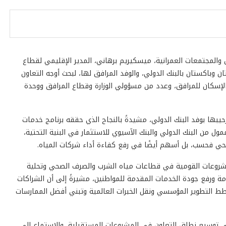
 والمجتمعات العمرانية، ميسكيريم برهاني، المدير الإقليمي لقطاع
وباكستان بالبنك الدولي، والوفد المرافق لها، لبحث أوجه التعاون
الإسكان للمرافق، وعدد من مسؤولي الوزارة وقطاع المرافق ووحدة
بها بوفد البنك الدولي، مشيدةً بالنجاح الذي حققه برنامج خدمات
صحي المستدامة في المناطق الريفية (SRSSP)، الممول من البنك الدولي والبنك الآسيوي للاستثمار في البنية التحتية،
حي فحسب، بل أسهم أيضًا في رفع كفاءة أداء شركات المياه.
من المشروعات القومية في قطاعات مياه الشرب والصرف الصحي وتحلية
امة ورفع جودة الخدمات المقدمة للمواطنين، مشيرةً إلى أن الشراكات
ط التطوير المؤسسي ونقل الخبرات العالمية وتبني أفضل الممارسات
لى توسيع نطاق التعاون في المشروعات المستقبلية، والاستماع إلى