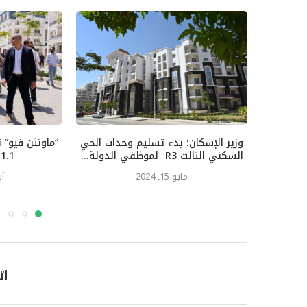
وزير الإسكان: بدء تسليم وحدات الحي
السكني الثالث R3 لموظفي الدولة...
1.1 ” بعد إنجازه...
مايو 15, 2024
أبر
ات