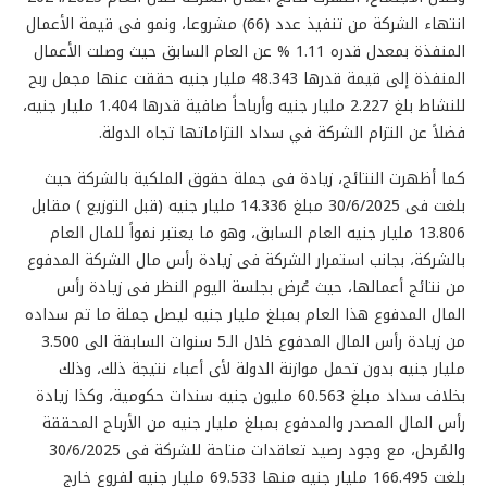
انتهاء الشركة من تنفيذ عدد (66) مشروعا، ونمو فى قيمة الأعمال
المنفذة بمعدل قدره 1.11 % عن العام السابق حيث وصلت الأعمال
المنفذة إلى قيمة قدرها 48.343 مليار جنيه حققت عنها مجمل ربح
للنشاط بلغ 2.227 مليار جنيه وأرباحاً صافية قدرها 1.404 مليار جنيه،
فضلاً عن التزام الشركة في سداد التزاماتها تجاه الدولة.
كما أظهرت النتائج، زيادة فى جملة حقوق الملكية بالشركة حيث
بلغت فى 30/6/2025 مبلغ 14.336 مليار جنيه (قبل التوزيع ) مقابل
13.806 مليار جنيه العام السابق، وهو ما يعتبر نمواً للمال العام
بالشركة، بجانب استمرار الشركة فى زيادة رأس مال الشركة المدفوع
من نتائج أعمالها، حيث عُرض بجلسة اليوم النظر فى زيادة رأس
المال المدفوع هذا العام بمبلغ مليار جنيه ليصل جملة ما تم سداده
من زيادة رأس المال المدفوع خلال الـ5 سنوات السابقة الى 3.500
مليار جنيه بدون تحمل موازنة الدولة لأى أعباء نتيجة ذلك، وذلك
بخلاف سداد مبلغ 60.563 مليون جنيه سندات حكومية، وكذا زيادة
رأس المال المصدر والمدفوع بمبلغ مليار جنيه من الأرباح المحققة
والمُرحل، مع وجود رصيد تعاقدات متاحة للشركة فى 30/6/2025
بلغت 166.495 مليار جنيه منها 69.533 مليار جنيه لفروع خارج