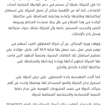
لذا فإن الشركة عليها أن تستمر في دعم كوادرها الشبابية أصحاب
الكفاءات، كما أنه من الأهمية بمكان أن تعمل الشركة على استغلال
إمكانياتها وطاقتها بكفاءة وفاعلية للمحافظة على مكانتها
الرائدة فى هذا القطاع فى ظل بيئة متعددة المخاطر وسريعة
التغير والتحديث المستمر، خاصة وأن الشركة تمتلك خبرات متراكمة
وسجل زاخر بالإنجازات.
ونوهت وزيرة الإسكان، عن أن شركة المقاولون العرب تُسهم فى
توفير فرص عمل، حيث يعمل بها قرابة 56.9 ألف عامل، مؤكدة على
تعظيم استغلال تلك الطاقات البشرية، ومثمنةً الجهود التى قامت
بها الشركة لتطوير أدائها وزيادة إيراداتها والمحافظة على
مكانتها الرائدة بالداخل والخارج.
كما أكدت المهندسة راندة المنشاوي، على حرص الدولة على
استمرار نجاح الشركة والنمو المستدام لها بوصفها واحده من أهم
شركات الدولة فى تنفيذ المشروعات القومية على مدار خطط
التنمية الاقتصادية والاجتماعية المتعاقبة للدولة.
وخلال الاجتماع، أظهرت نتائج أعمال الشركة خلال العام 2024/2025