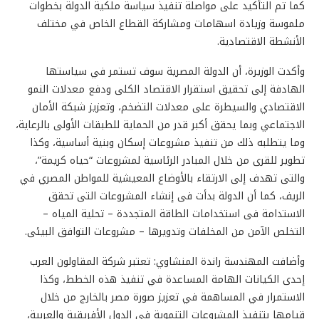
كما تم التأكيد على مواصلة تنفيذ سياسة ملكية الدولة بخطوات
ملموسة وزيادة اسهامات ومشاركة القطاع الخاص في مختلف
الأنشطة الاقتصادية.
وأكدت الوزيرة، أن الدولة المصرية سوف تستمر في سياستها
الهادفة إلى تحقيق استقرار الاقتصاد الكلى ودفع معدلات النمو
الاقتصادي والسيطرة على معدلات التضخم، وتعزيز شبكة الأمان
الاجتماعي وبما يحقق أكبر قدر من الحماية للطبقات الأولى بالرعاية،
وما يتطلبه ذلك من تنفيذ مشروعات إسكان وبنية أساسية، وكذا
تطوير للقرى من خلال المبادر الرئاسية لمشروعات “حياه كريمة”،
والتى تهدف إلى الارتقاء بالأوضاع المعيشية للمواطن المصري في
الريف، كما أن الدولة بدأت فى إنشاء المشروعات التى تحقق
الاستدامة فى استخدامات الطاقة المتجددة – تحلية المياه –
التخلص الآمن من المخلفات وتدويرها – مشروعات التوافق البيئى.
وأضافت المهندسة راندة المنشاوي: تعتبر شركة المقاولون العرب
إحدى الكيانات الهامة المساعدة في تنفيذ هذه الخطط، وكذا
الاستمرار في المساهمة في تعزيز صورة مصر بالخارج من خلال
قيامها بتنفيذ المشروعات التنموية في الدول الأفريقية والعربية،