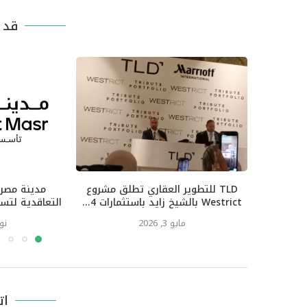
قد ي
TLD للتطوير العقاري تطلق مشروع
مدينة مصر 
Westrict بالشيخ زايد باستثمارات 4...
التعاقدية لتسجل 32.7 مليار جني
مايو 3, 2026
نوفم
ات