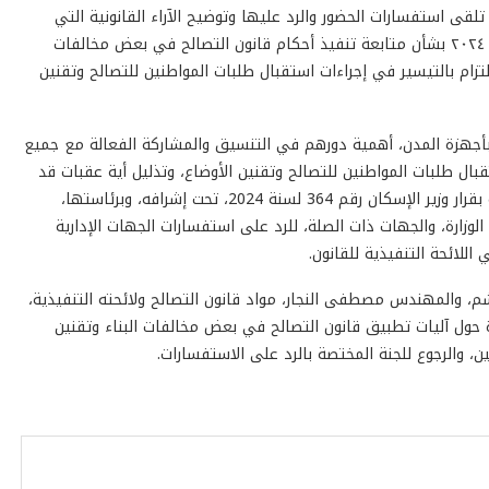
ى استفسارات الحضور والرد عليها وتوضيح الآراء القانونية التي
استقرت عليها اللجنة المشكلة بالقرار الوزاري رقم ٣٦٤ لسنة ٢٠٢٤ بشأن متابعة تنفيذ أحكام قانون التصالح في بعض مخالفات
لالتزام بالتيسير في إجراءات استقبال طلبات المواطنين للتصالح وتقنين
هزة المدن، أهمية دورهم في التنسيق والمشاركة الفعالة مع جميع
تقبال طلبات المواطنين للتصالح وتقنين الأوضاع، وتذليل أية عقبات قد
تواجه تطبيق القانون، مع التأكيد على الرجوع للجنة المشكلة بقرار وزير الإسكان رقم 364 لسنة 2024، تحت إشرافه، وبرئاستها،
زارة، والجهات ذات الصلة، للرد على استفسارات الجهات الإدارية
للائحة التنفيذية للقانون.
والمهندس مصطفى النجار، مواد قانون التصالح ولائحته التنفيذية،
ول آليات تطبيق قانون التصالح في بعض مخالفات البناء وتقنين
ن، والرجوع للجنة المختصة بالرد على الاستفسارات.