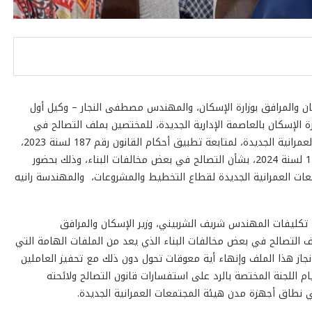
المرافق بوزارة الإسكان، والمهندس مصطفى النجار – وكيل أول
ة الإسكان بالعاصمة الإدارية الجديدة، للمختصين بملف التصالح في
مخالفات البناء بـ١٨ جهاز مدينة من مدن هيئة المجتمعات العمرانية الجديدة، لمتابعة تطبيق أحكام القانون رقم 187 لسنة 2023،
ولائحته التنفيذية الصادرة بقرار رئيس مجلس الوزراء رقم 1121 لسنة 2024، بشأن التصالح في بعض مخالفات البناء، وذلك بحضور
ت العمرانية الجديدة لقطاع التخطيط والمشروعات، والمهندسة رانيه
كليفات المهندس شريف الشربيني، وزير الإسكان والمرافق
ف التصالح في بعض مخالفات البناء الذي يعد من الملفات الهامة التي
 إنجاز هذا الملف وإنهاء أية معوقات تحول دون ذلك مع تحفيز العاملين
 اللجنة المختصة بالرد على استفسارات قانون التصالح ولائحته
في نطاق أجهزة مدن هيئة المجتمعات العمرانية الجديدة.