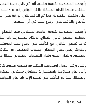
وأوضحت المهندسة نفيسة هاشم، أنه تم خلال ورشة العمل تلق
البناء ولائحته التنفيذية، كما تم التأكيد خلال الورشة على ا
الأوضاع والتأكيد على الرجوع للجنة في أي استفسار.
وأوضحت المهندسة نفيسة هاشم، لمسئولي ملف التصالح بأج
المعنيين بتطبيق قانون التصالح، للالتزام بتيسير إجراءات اس
ومقررها رئيس قطاع الإسكان، وعضوية المختصين من جهات الو
المختصة، واللجان الفنية ولجان التظلمات المنصوص عليها في ا
وخلال ورشة العمل، استعرضت المهندسة نفيسة محمود هاشم، 
وأجابا على تساؤلات واستفسارات مسئولى مسئولى الاجهزة ح
أوضاعها، حيث تم التأكيد على تيسير الإجراءات على المواطني
قد يعجبك ايضا