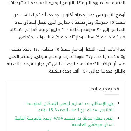
المتقاعسة لضرورة التزامها بالبرامج الزمنية المعتمدة للمشروعات.
أوضح نائب رئيس جهاز مدينة أكتوبر الجديدة، أنه تم الانتهاء من
تنفيذ ١٥ مدرسة، وجارٍ تنفيذ ٥ مدارس أخرى ليصل إجمالي عدد
المدارس إلي ٢٠ مدرسة بتكلفة ٦٠٠ مليون جنيه، كما تم الانتهاء
من تنفيذ ٢ مركز شباب وجارٍ تنفيذ مركز شباب ونادٍ اجتماعي.
وقال نائب رئيس الجهاز إنه جارٍ تنفيذ ١٥ حضانة، و١٤ وحدة صحية،
و٥ ملاعب رياضية، و٢٧ سوقاً تجارية، ومجمع شرطي، وسيتم العمل
على أن تواكب الخدمات عدد الوحدات التي تم وجار تنفيذها بالمدينة
والبالغ عددها حوالي ١٤٠ ألف وحدة سكنية.
قد يعجبك ايضا
وزير الإسكان: بدء تسليم أراضي الإسكان المتوسط
للفائزين بمدينة برج العرب الجديدة..15 يونيو
رئيس جهاز مدينة بدر يتفقد 4704 وحدة بالمرحلة الثانية
لسكن موظفي العاصمة