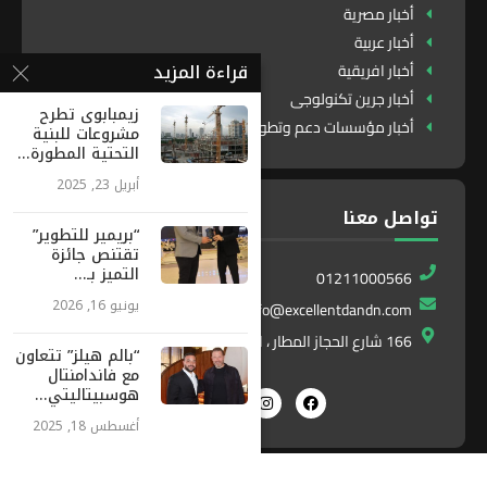
أخبار مصرية
أخبار عربية
قراءة المزيد
أخبار افريقية
أخبار جرين تكنولوجى
زيمبابوى تطرح
أخبار مؤسسات دعم وتطوير
مشروعات للبنية
التحتية المطورة...
أبريل 23, 2025
تواصل معنا
“بريمير للتطوير”
تقتنص جائزة
التميز بـ...
01211000566
يونيو 16, 2026
info@excellentdandn.com
166 شارع الحجاز المطار ، النزهة ، القاهرة ، مصر
“بالم هيلز” تتعاون
مع فاندامنتال
هوسبيتاليتي...
أغسطس 18, 2025