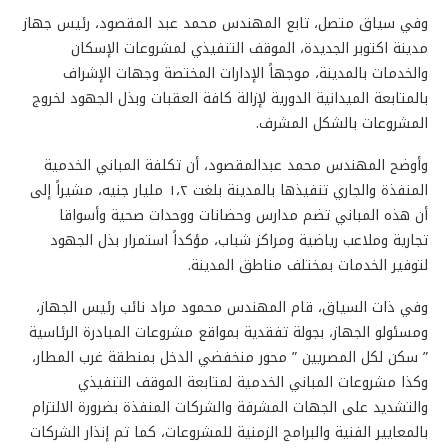
وفي سياق متصل، تابع المهندس محمد عبد المقصود، رئيس جهاز
مدينة اكتوبر الجديدة، الموقف التنفيذي لمشروعات الإسكان
والخدمات بالمدينة، موجهاً الإدارات المختصة وجهات الإشراف
بالمتابعة الميدانية الدورية لإزالة كافة العقبات وبذل الجهود لخروج
المشروعات بالشكل المشرف.
وأوضح المهندس محمد عبدالمقصود، أن تكلفة المباني الخدمية
المنفذة والجاري تنفيذها بالمدينة بلغت ١،٢ مليار جنيه، مشيراً إلى
أن هذه المباني تضم مدارس وحضانات ووحدات صحية وأسواقا
تجارية وملاعب رياضية ومراكز شباب، مؤكداً استمرار بذل الجهود
لتوفير الخدمات بمختلف مناطق المدينة.
وفي ذات السياق، قام المهندس محمود مراد نائب رئيس الجهاز،
ومسئولو الجهاز، بجولة تفقدية بمواقع مشروعات المبادرة الرئاسية
” سكن لكل المصريين ” محور منخفضي الدخل بمنطقة غرب المطار،
وكذا مشروعات المباني الخدمية لمتابعة الموقف التنفيذي
والتشديد على الجهات المشرفة والشركات المنفذة بضرورة الالتزام
بالمعايير الفنية والبرامج الزمنية للمشروعات، كما تم إنذار الشركات