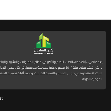
يُعد ملتقى «بُناة مصر»الحدث الأهم والأكبر في قطاع المقاولات والتشييد والبنا
والذي يُعقد سنوياً منذ 2014 بدعم ورعاية حكومية موسعة، في ظل سعي ا
البيئة الاستثمارية في مجال التعمير والتنمية الشاملة، ووضع آليات تنفيذية للمش
القومية للدولة.
25
All Right Reserved. Designed and Developed by