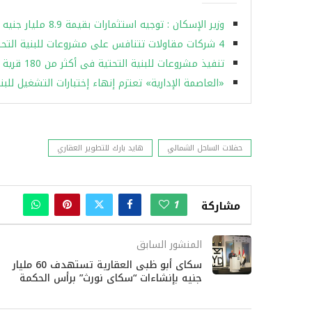
وزير الإسكان : توجيه استثمارات بقيمة 8.9 مليار جنيه فى مدينة 15 مايو خلال 9 سنوات
4 شركات مقاولات تتنافس على مشروعات للبنية التحتية ومحطات للتحلية بالصعيد
تنفيذ مشروعات للبنية التحتية فى أكثر من 180 قرية بالمحافظات ضمن مبادرة حياة كريمة
«العاصمة الإدارية» تعتزم إنهاء إختبارات التشغيل للب
حفلات الساحل الشمالي
هايد بارك للتطوير العقاري
1
مشاركة
المنشور السابق
سكاى أبو ظبى العقارية تستهدف 60 مليار
جنيه بإنشاءات “سكاى نورث” برأس الحكمة