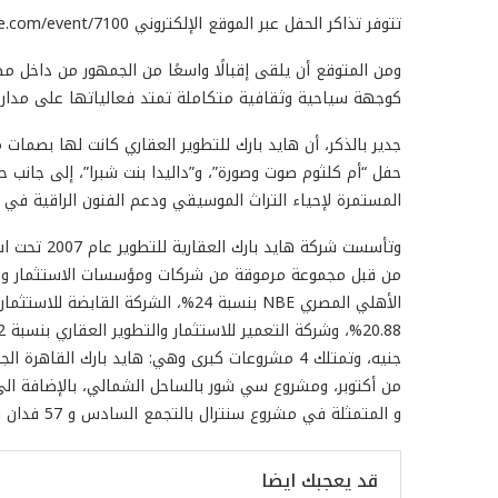
تتوفر تذاكر الحفل عبر الموقع الإلكتروني https://www.ticketsmarche.com/event/7100
ومن المتوقع أن يلقى إقبالًا واسعًا من الجمهور من داخل 
كوجهة سياحية وثقافية متكاملة تمتد فعالياتها على مدار ا
جدير بالذكر، أن هايد بارك للتطوير العقاري كانت لها بصما
حفل “أم كلثوم صوت وصورة”، و”داليدا بنت شبرا”، إلى جانب
المستمرة لإحياء التراث الموسيقي ودعم الفنون الراقية في 
وتأسست شركة
جنيه، وتمتلك 4 مشروعات كبرى وهي: هايد بارك ال
و المتمثلة في مشروع سنترال بالتجمع السادس و 57 فدان بالسادس من أكتوبر.
قد يعجبك ايضا