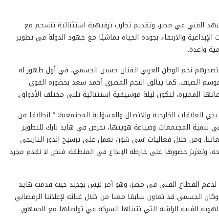
مشهد الفني في مصر، وتقديم تجارب ترفيهية استثنائية تنسجم مع
الإبداعية والارتقاء بجودة الحياة تماشيًا مع جهود الدولة في تطوير
ية واعدة.
، يتصدرهم نجم الوطن العربي الفنان حسين الجسمي، في أول ظهور له
وسم الصيف. كما يتألق النجم المصري أحمد سعد بحضوره القوي
تها المميزة، لتكون ليلة موسيقية استثنائية تلبي مختلف الأذواق.
ي للعلاقات الخارجية والاتصال والمسؤلية المجتمعية: ” انطلاقا من
في تنمية المجتمعات وصياغة هويتها، نحرص في هايد بارك للتطوير
تنا. ومن خلال فعاليات ’سي شور‘، نعمل على ترسيخ الدور التاريخي
حة، وتعزيز حضورها على خارطة الإبداع في المنطقة. فنحن لا نقدم مجرد
كة لدعم القطاع الفني في مصر، وهو أمر ليس بجديد حيث قدمت هايد
 وكان الجسمي قد تعاون سابقا معنا من خلال غنائه لإعلاننا الرمضاني
الهوية الفنية الراقية التي تتبناها الشركة في تواصلها مع الجمهور.