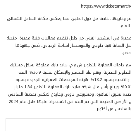
مصر وخارجها، خاصة من دول الخليج، مما يعكس مكانة الساحل الشمالي
لعام.
ت مميزة في المشهد الفني من خلال تنظيم فعاليات فنية مميزة، منها:
 حفل الفنانة هبة طوجي والموسيقار أسامة الرحباني، ضمن جهودها
مصر.
 هايد بارك العقارية للتطوير عام 2007 تحت اسم داماك العقارية للتطوير ش.م.م، هايد بارك مملوكة بشكل مشترك
من قبل مجموعة مرموقة من شركات ومؤسسات الاستثمار والتطوير المصرية، وهم بنك التعمير والإسكان بنسبة 36.9%، البنك
الأهلي المصري NBE بنسبة 24%، الشركة القابضة للاستثمار والتنمية بنسبة 18.2%، هيئة المجتمعات العمرانية الجديدة بنسبة
20.88%، وشركة التعمير للاستثمار والتطوير العقاري بنسبة 0.02%. ويبلغ رأس مال شركة هايد بارك العقارية للتطوير 1.84 مليار
قاهرة الجديدة بشرق القاهرة، ومشروعي تاوني وجاردن لايكس بمدينة السادس
من أكتوبر، ومشروع سي شور بالساحل الشمالي، بالإضافة الي الأراضي الجديدة التي تم البدء في الاستحواذ عليها خلال عام 2024