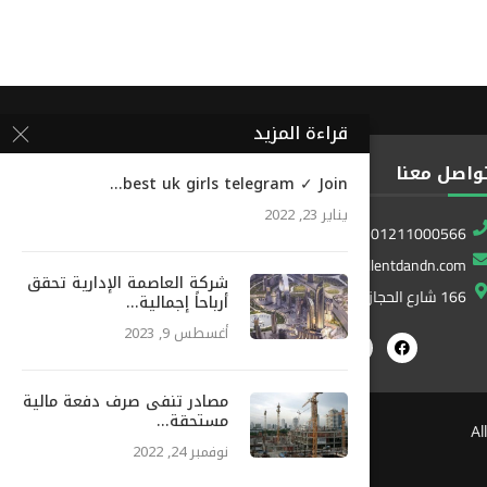
قراءة المزيد
واصل معنا
best uk girls telegram ✓ Join...
يناير 23, 2022
01211000566
info@excellentdandn.com
شركة العاصمة الإدارية تحقق
166 شارع الحجاز المطار ، النزهة ، القاهرة ، مصر
أرباحاً إجمالية...
أغسطس 9, 2023
مصادر تنفى صرف دفعة مالية
مستحقة...
نوفمبر 24, 2022