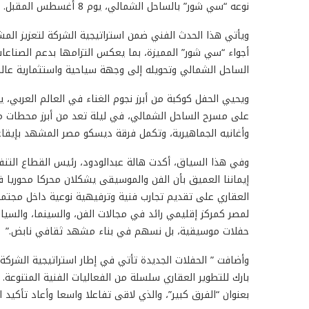
نوعه “سي شور” بالساحل الشمالي، يوم 8 أغسطس المقبل.
ويأتي هذا الحدث الفني ضمن استراتيجية الشركة لتعزيز ال
أجواء “سي شور” المميزة، بما يعكس التزامها بدعم الصناعات 
الساحل الشمالي وتحويله إلى وجهة سياحية واستثمارية عالم
ويحيي الحفل كوكبة من أبرز نجوم الغناء في العالم العربي
على مسرح الساحل الشمالي، في ليلة تعد من أبرز محطات م
وأغانيه الجماهيرية، وتكمل فرقة ديسكو مصر المشهد بإيقاعا
وفي هذا السياق، أكدت هالة عبدالودود، رئيس القطاع التنفيذ
إيماننا العميق بأن الفن والموسيقى يشكلان محركا محوريا 
العقاري على تقديم تجارب فنية وترفيهية نوعية داخل مجتمعا
لمصر كمركز إقليمي رائد في مجالات الفن، والسينما، والسيا
حفلات موسيقية، بل نسهم في بناء مشهد ثقافي نابض.”
وأضافت ” الحفلات الجديدة تأتي في إطار استراتيجية الشر
بارك للتطوير العقاري سلسلة من الفعاليات الفنية المتنوعة.
بعنوان “الفرق كبير”، والذي لاقى تفاعلا واسعا وأعاد تأكيد 