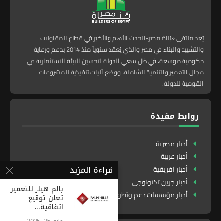
يُعد ملتقى «بُناة مصر»الحدث الأهم والأكبر في قطاع المقاولات
والتشييد والبناء في مصر والذي يُعقد سنوياً منذ 2014 بدعم ورعاية
حكومية موسعة، في ظل سعي الدولة لتحسين البيئة الاستثمارية في
مجال التعمير والتنمية الشاملة، ووضع آليات تنفيذية للمشروعات
القومية للدولة.
روابط مفيدة
أخبار مصرية
أخبار عربية
قراءة المزيد
أخبار افريقية
أخبار جرين تكنولوجى
بالم هيلز للتعمير
أخبار مؤسسات دعم وتطوير
تعلن توقيع
اتفاقية...