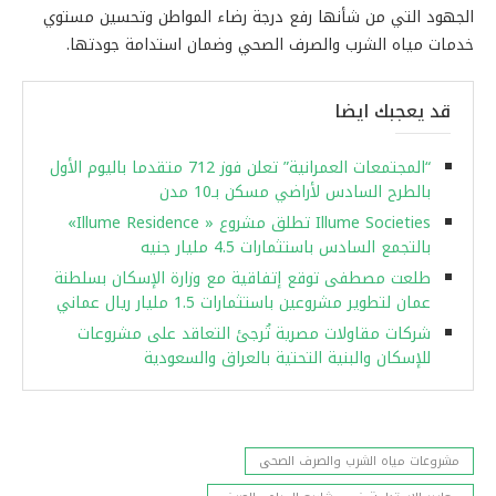
الجهود التي من شأنها رفع درجة رضاء المواطن وتحسين مستوي
خدمات مياه الشرب والصرف الصحي وضمان استدامة جودتها.
قد يعجبك ايضا
“المجتمعات العمرانية” تعلن فوز 712 متقدما باليوم الأول
بالطرح السادس لأراضي مسكن بـ10 مدن
Illume Societies تطلق مشروع « Illume Residence»
بالتجمع السادس باستثمارات 4.5 مليار جنيه
طلعت مصطفى توقع إتفاقية مع وزارة الإسكان بسلطنة
عمان لتطوير مشروعين باستثمارات 1.5 مليار ريال عماني
شركات مقاولات مصرية تُرجئ التعاقد على مشروعات
للإسكان والبنية التحتية بالعراق والسعودية
مشروعات مياه الشرب والصرف الصحى