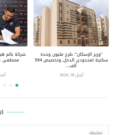
“وزير الإسكان”: طرح مليون وحدة
شركة بالم هي
سكنية لمحدودى الدخل..وتخصيص 594
مصطفى عس
ألف...
أبريل 18, 2024
أغسطس
ات