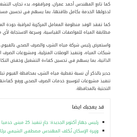
كما تابع المهندس أحمد عمران، ومرافقوه، بدء تجارب التشغ
لدخولها الخدمة بكامل طاقتها، بما يسهم في تحسين مستوى
كما تفقد الوفد منظومة المعامل المركزية لمراقبة جودة المي
مطابقة المياه للمواصفات القياسية، وسرعة الاستجابة لأي 
واستعرض رئيس شركة مياه الشرب والصرف الصحي بالفيوم، خ
شبكات المياه، وتنفيذ الوصلات المنزلية، ومشروعات الصرف
الذاتية، بما يسهم في تحسين كفاءة التشغيل وخفض التكال
تنفيذ مشروعات لتوسيع خدمات الصرف الصحي ورفع كفاءتها، 
التحتية بالمحافظة.
قد يعجبك ايضا
رئيس جهاز أكتوبر الجديدة: جارٍ تنفيذ 25 مبنى خدميا بمواقع عمارات “سكن كل المصريين”
وزيرة الإسكان تُكلف المهندس مصطفى الشيمي برئاس