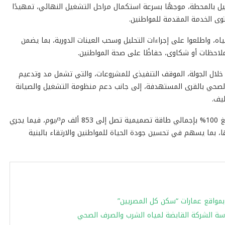
يل بالمحطة، موجهًا بسرعة استكمال مراحل التشغيل النهائي، تمهيدًا
 الخدمة المقدمة للمواطنين.
اه، واطلعوا على إجراءات التحليل وسحب العينات الدورية، بما يضمن
ملاحظات أو شكاوى، حفاظًا على صحة المواطنين.
لال الجولة، الموقف التنفيذي للمشروعات، والتي تشمل مد وتدعيم
 الصحي بالقرى المستهدفة، إلى جانب دعم منظومة التشغيل والصيانة
يف.
جدير بالذكر أن نسبة تغطية مياه الشرب بمحافظة الفيوم تبلغ 100% بإجمالي طاقة تصميمية تصل إلى 853 ألف م³/يوم، فيما يجري
بما يسهم في تحسين جودة الحياة للمواطنين والارتقاء بالبنية
ة الشركة القابضة لمياه الشرب والصرف الصحي