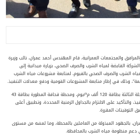
المرافق والمجتمعات العمرانية، قام المهندس أحمد عمران، نائب وزيرة
شركة القابضة لمياه الشرب والصرف الصحي، بزيارة ميدانية إلى
اه الشرب والصرف الصحي بالفيوم، لمتابعة مشروعات مياه الشرب
مة”، وذلك في إطار متابعة المشروعات القومية ودفع معدلات التنفيذ.
وشملت الجولة تفقد محطة مياه شرب العزب الجديدة – المرحلة الثالثة بطاقة 120 ألف م³/يوم، ومحطة قحافة المطورة بطاقة 43
فيذ، والتأكيد على الالتزام بالجداول الزمنية المحددة، وتطبيق أعلى
 التوقيتات المقررة.
ن، بالجهود المبذولة من العاملين بالمحطة، وما لمسَه من مستوى
في دعم منظومة مياه الشرب بالمحافظة.