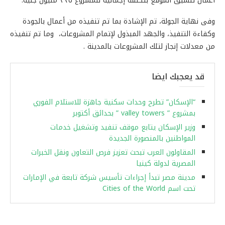
أعمال تنسيق الموقع بتكلفة إجمالية للمشروع ٣٢٥ مليون جنيه.
وفى نهاية الجولة، تم الإشادة بما تم تنفيذه من أعمال بالجودة
وكفاءة التنفيذ، والجهد المبذول لإتمام المشروعات، وما تم تنفيذه
من معدلات إنجاز لتلك المشروعات بالمدينة .
قد يعجبك ايضا
“الإسكان” تطرح وحدات سكنية جاهزة للاستلام الفوري
بمشروع ” valley towers ” بحدائق أكتوبر
وزير الإسكان يتابع موقف تنفيد وتشغيل خدمات
المواطنين بالمنصورة الجديدة
المقاولون العرب تبحث تعزيز فرص التعاون ونقل الخبرات
المصرية لدولة كينيا
مدينة مصر تبدأ إجراءات تأسيس شركة تابعة في الإمارات
تحت اسم Cities of the World