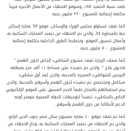
بلغت نسبة التنفيذ ٨٥٪، ومتوقع الانتهاء من الأعمال الأخيرة قريباً
بتكلفة إجمالية للمشروع ٣٢٠ مليون جنيه.
كما تفقد مسئولو مجلس الوزراء والإسكان، موقع 59 عمارة إسكان
جنة بالمجاورة 33، والذى تم الانتهاء من تنفيذ العمارات السكنية به،
وأعمال تنسيق الموقع، وتخطيط الطرق الداخلية بتكلفة إجمالية
للمشروع ٧٠٠ مليون جنيه.
كما شملت الزيارة تفقد مشروع الشاطىء الخاص لذوى الهمم ”
قادرون بلاج “، والذى تم تنفيذه على مساحة ١١ ألف متر بمنطقة
النرجس للشواطىء المميزة بالمدينة، والذى يُعد أول شاطىء
متكامل ومتخصص تم تنفيذه لذوى الهمم وأسرهم بالمدينة، والذى
يتم استقبالهم بالمجان طبقاً للحجز المسبق على الموقع الإلكتروني
الخاص بالشاطىء، تنفيذاً لتوجيهات الدولة المصرية بتوفير أوجه
الدعم لأبطالنا من ذوى الهمم وأسرهم .
كما تم تفقد موقع ٤٠ عمارة بمشروع سكن مصر جنوب الحى الرابع،
والذى تم الانتهاء من تنفيذ العمارات السكنية به، وجارٍ الانتهاء من