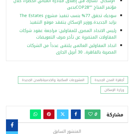
“الإسكان” تُشارك فى إطلاق مبادرة المباني الخضراء خلال
مؤتمر المناخ “COP28″بدبى
سوديك تحقق 77% بنسب تنفيذ مشروع The Estates
بزايد الجديدة..ووزير الإسكان يتفقد موقع التنفيذ
رئيس الاتحاد المصرى للمقاولين: مراجعة عقود شركات
المقاولات المتضررة عن تأخر صرف التعويضات
اتحاد المقاولين العالمى يلتقى عدداً من الشركات
المصرية بالقاهرة.. 30 أبريل الجارى
أجهزة المدن الجديدة
المشروعات السكنية والخدميةبالمدن الجديدة
وزارة الإسكان
0
مشاركة
المنشور السابق