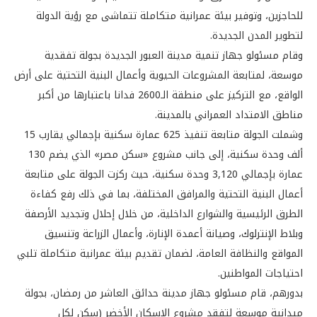
للحاجزين، وتوفير بيئة عمرانية متكاملة تتماشى مع رؤية الدولة
لتطوير المدن الجديدة.
وقام مسئولو جهاز تنمية مدينة العبور الجديدة بجولة تفقدية
موسعة، لمتابعة المشروعات الحيوية وأعمال البنية التحتية على أرض
الواقع، مع التركيز على منطقة الـ2600 فدانا باعتبارها من أكبر
مناطق الامتداد العمراني بالمدينة.
وشملت الجولة متابعة تنفيذ 625 عمارة سكنية بإجمالي يقارب 15
ألف وحدة سكنية، إلى جانب مشروع «سكن مصر» الذي يضم 130
عمارة بإجمالي 3,120 وحدة سكنية، حيث ركزت الجولة على متابعة
أعمال البنية التحتية والمرافق المختلفة، بما في ذلك رفع كفاءة
الطرق الرئيسية والشوارع الداخلية، من خلال إحلال وتجديد الأرصفة
وبلاط الإنترلوك، وصيانة أعمدة الإنارة، وأعمال الزراعة وتنسيق
المواقع والنظافة العامة، لضمان تقديم بيئة عمرانية متكاملة تلبي
احتياجات المواطنين.
بدورهم، قام مسئولو جهاز مدينة حدائق العاشر من رمضان، بجولة
ميدانية موسعة لتفقد مشروع الإسكان الأخضر (سكن لكل