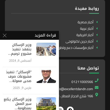
روابط مفيدة
أخبار مصرية
أخبار عربية
قراءة المزيد
أخبار افريقية
أخبار جرين تكنولوجى
وزير الإسكان
أخبار مؤسسات دعم وتطوير
يتفقد تنفيذ
مشروع ترميم...
أغسطس 6, 2024
تواصل معنا
“الإسكان”: تنفيذ
مشروعات صرف
صحى ممولة...
01211000566
مارس 9, 2025
info@excellentdandn.com
166 شارع الحجاز المطار ، النزهة ، القاهرة ، مصر
وزير الإسكان يتابع
سير العمل
بمنظومة...