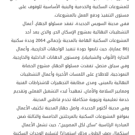
للمشروعات السكنية والخدمية والبنية الأساسية للوقوف على
مستوى التنفيذ ودفع العمل بالمشروعات.
ففي مدينة السويس الجديدة، تفقد مسئولو الجهاز، أعمال
التشطيبات النهائية بمشروع الإسكان الحر، والذي يعد أحد
المشروعات السكنية الهامة بالمدينة بإجمالي 2064 وحدة سكنية
(86 عمارة)، حيث تابعوا جودة تنفيذ الواجهات الخارجية، وأعمال
النجارة (الأبواب والشبابيك)، ومستوى الدهانات الداخلية والخارجية.
وفي سياق متصل، تفقدت مسئولو الجهاز، مشروع الحضانة
النموذجية، للاطلاع على اللمسات الأخيرة وأعمال التشطيبات
النهائية بالمبنى، ومدى مطابقة التجهيزات للاشتراطات الفنية
ومعايير السلامة والأمان، تمهيداً لبدء التشغيل الفعلي وتقديم
خدمة تعليمية وتربوية متكاملة تخدم قاطني المدينة.
وفي مدينة أكتوبر الجديدة، واصل جهاز المدينة تكثيف الأعمال
بمواقع المشروعات السكنية بالمرحلتين الخامسة والثالثة ضمن
المبادرة الرئاسية “سكن لكل المصريين”، حيث تشمل الأعمال
استكمال رصف الطرق، وذلك استعدادًا لتسليم الوحدات السكنية