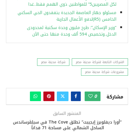
لكل المصريين5” للمواطنين ذوي الهمم فقط..غدا
مسئولو جهاز العاصمة الجديدة يتفقدون الحي السكني
الخامس (R5)لدفع الأعمال الجارية
“وزير الإسكان”: طرح مليون وحدة سكنية لمحدودى
الدخل..وتخصيص 594 ألف وحدة منها حتى الآن
الشركات التابعة لشركة مدينة مصر
شركة مدينة مصر
مشروعات شركة مدينة مصر
0
مشاركة
المنشور السابق
“أورا ديفلوبرز إيجيبت” تطلق The Cove في سيلڤرساندس
الساحل الشمالي على مساحة 71 فداناً