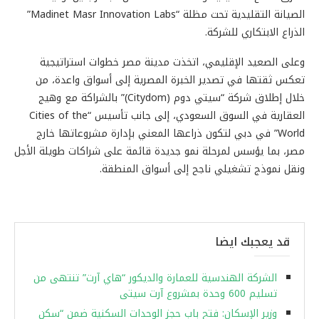
الصيانة التقليدية تحت مظلة “Madinet Masr Innovation Labs”
الذراع الابتكاري للشركة.
وعلى الصعيد الإقليمي، اتخذت مدينة مصر خطوات استراتيجية
تعكس ثقتها في تصدير الخبرة المصرية إلى أسواق واعدة، من
خلال إطلاق شركة “سيتي دوم (Citydom)” بالشراكة مع وهيج
العقارية في السوق السعودي، إلى جانب تأسيس “Cities of the
World” في دبي لتكون ذراعها المعني بإدارة مشروعاتها خارج
مصر، بما يؤسس لمرحلة نمو جديدة قائمة على شراكات طويلة الأجل
ونقل نموذج تشغيلي ناجح إلى أسواق المنطقة.
قد يعجبك ايضا
الشركة الهندسية للعمارة والديكور “هاي آرت” تنتهى من
تسليم 600 وحدة بمشروع آرت سيتى
وزير الإسكان: فتح باب حجز الوحدات السكنية ضمن “سكن