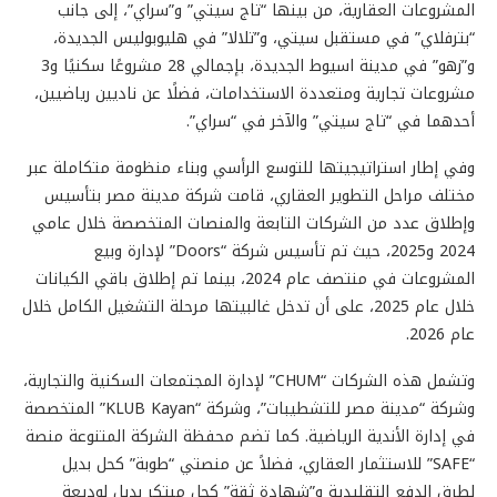
المشروعات العقارية، من بينها “تاج سيتي” و”سراي”، إلى جانب
“بترفلاي” في مستقبل سيتي، و”تلالا” في هليوبوليس الجديدة،
و”زهو” في مدينة اسيوط الجديدة، بإجمالي 28 مشروعًا سكنيًا و3
مشروعات تجارية ومتعددة الاستخدامات، فضلًا عن ناديين رياضيين،
أحدهما في “تاج سيتي” والآخر في “سراي”.
وفي إطار استراتيجيتها للتوسع الرأسي وبناء منظومة متكاملة عبر
مختلف مراحل التطوير العقاري، قامت شركة مدينة مصر بتأسيس
وإطلاق عدد من الشركات التابعة والمنصات المتخصصة خلال عامي
2024 و2025، حيث تم تأسيس شركة “Doors” لإدارة وبيع
المشروعات في منتصف عام 2024، بينما تم إطلاق باقي الكيانات
خلال عام 2025، على أن تدخل غالبيتها مرحلة التشغيل الكامل خلال
عام 2026.
وتشمل هذه الشركات “CHUM” لإدارة المجتمعات السكنية والتجارية،
وشركة “مدينة مصر للتشطيبات”، وشركة “KLUB Kayan” المتخصصة
في إدارة الأندية الرياضية. كما تضم محفظة الشركة المتنوعة منصة
“SAFE” للاستثمار العقاري، فضلاً عن منصتي “طوبة” كحل بديل
لطرق الدفع التقليدية و”شهادة ثقة” كحل مبتكر بديل لوديعة