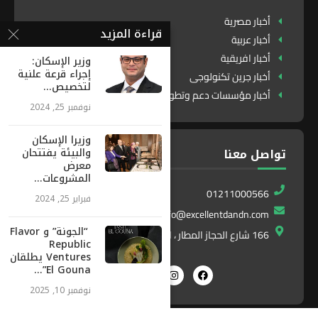
أخبار مصرية
قراءة المزيد
أخبار عربية
أخبار افريقية
وزير الإسكان:
إجراء قرعة علنية
أخبار جرين تكنولوجى
لتخصيص...
أخبار مؤسسات دعم وتطوير
نوفمبر 25, 2024
وزيرا الإسكان
والبيئة يفتتحان
تواصل معنا
معرض
المشروعات...
01211000566
فبراير 25, 2024
info@excellentdandn.com
“الجونة” و Flavor
166 شارع الحجاز المطار ، النزهة ، القاهرة ، مصر
Republic
res
El Gouna”...
نوفمبر 10, 2025