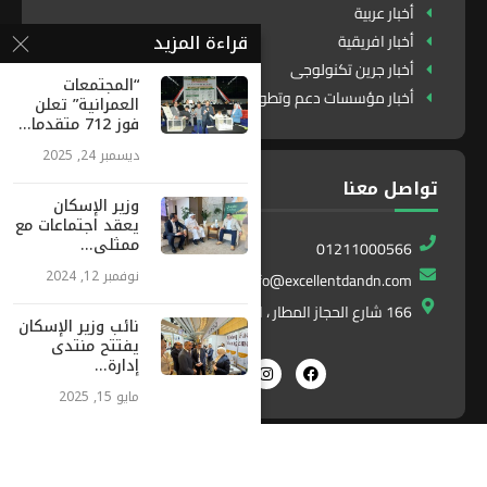
أخبار عربية
قراءة المزيد
أخبار افريقية
أخبار جرين تكنولوجى
“المجتمعات
أخبار مؤسسات دعم وتطوير
العمرانية” تعلن
فوز 712 متقدما...
ديسمبر 24, 2025
تواصل معنا
وزير الإسكان
يعقد اجتماعات مع
ممثلى...
01211000566
نوفمبر 12, 2024
info@excellentdandn.com
166 شارع الحجاز المطار ، النزهة ، القاهرة ، مصر
نائب وزير الإسكان
يفتتح منتدى
إدارة...
مايو 15, 2025
Exlnt
All Right Reserved. Designed and Developed by