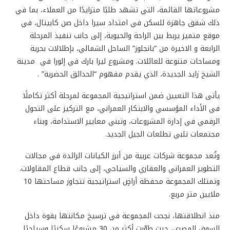
مشروعاتها القائمة، التي تشهد طلبًا متزايدًا من العملاء، بما في
ذلك شقق جاهزة للسكن في امتداد سيرا داخل صن كابيتال، في
موقع متميز يربط بين الراحة والحيوية، إلى جانب تنفيذ المرحلة
الرابعة و الاخيرة من “بانجلوز” الساحل الشمالي، بإطلالات بحرية
ومساحات متنوعة للعائلات. ومشروع ليرا بارك في إلورا
في
مدينة
الشيخ زايد الجديدة، الذي يقدم مفهوم “الحدائق الحضرية” .
يأتى هذا التعيين ضمن استراتيجية المجموعة لمرحلة أكثر تكاملًا
في الأداء المؤسسي والابتكار العمراني، مع التركيز على التحول
الرقمي في إدارة المشروعات، وتبني معايير الاستدامة، وبناء
مجتمعات تلبي تطلعات الجيل الجديد.
وتُعد مجموعة شركات عربية من أبرز الكيانات الرائدة في مجالات
التطوير العمراني والعقاري والسياحي، إلى جانب قطاع المقاولات.
وتمتلك المجموعة محفظة أراضٍ استراتيجية تتجاوز مساحتها 10
ملايين متر مربع
.
منذ انطلاقتها، نجحت المجموعة في ترسيخ مكانتها بقوة داخل
السوق المصري، حيث طوّرت أكثر من 30 مشروعًا سكنيًا وسياحيًا