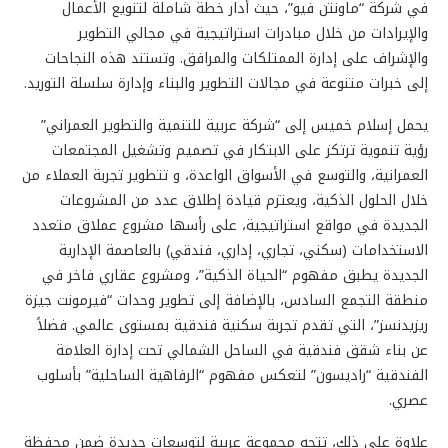
في شركة “ماونتن فيو”، حيث أدار خطة شاملة لتنويع الأعمال
والإيرادات من خلال مبادرات استراتيجية في مجالي التطوير
والإشراف على إدارة الممتلكات والمرافق. وتستند هذه النجاحات
إلى خبرات متنوعة في مجالات التطوير والبناء وإدارة سلسلة التوريد.
يحمل إسلام خميس إلى “شركة عربية للتنمية والتطوير العمراني”
رؤية تنموية ترتكز على الابتكار في تصميم وتشغيل المجتمعات
العمرانية، والتوسع في الأسواق الواعدة، و تتطوير تجربة العملاء من
خلال الحلول الذكية، ويعتزم قيادة إطلاق عدد من المشروعات
الجديدة في مواقع استراتيجية، على رأسها مشروع عملاق متعدد
الاستخدامات (سكني، تجاري، إداري، فندقي) بالعاصمة الإدارية
الجديدة يطبق مفهوم “الحياة الذكية”، ومشروع عقاري فاخر في
منطقة التجمع السادس، بالإضافة إلى تطوير وحدات “فيرمونت جيزة
ريزيدنسز”، التي تقدم تجربة سكنية فندقية بمستوى عالمي. فضلاً
عن بناء شقق فندقية في الساحل الشمالي تحت إدارة العلامة
الفندقية “راديسون” لتعكس مفهوم “الرفاهية الساحلية” بأسلوب
عصري.
علاوة على ذلك، تتجه مجموعة عربية لتوسعات جديدة ضمن محفظة