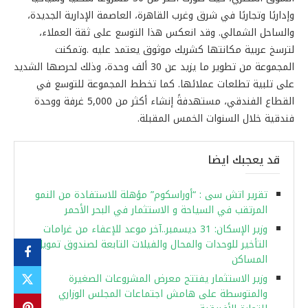
وإداريًا وتجاريًا في شرق وغرب القاهرة، العاصمة الإدارية الجديدة،
والساحل الشمالي. وقد انعكس هذا التوسع على ثقة العملاء،
لترسخ عربية مكانتها كشريك موثوق يعتمد عليه
.
و
تمكنت
المجموعة من تطوير ما يزيد عن 30 ألف وحدة، وذلك لحرصها الشديد
على تلبية تطلعات عملائها. كما تخطط المجموعة للتوسع في
القطاع الفندقي، مستهدفةً إنشاء أكثر من 5,000 غرفة ووحدة
فندقية خلال السنوات الخمس المقبلة
.
قد يعجبك ايضا
تقرير اتش سى : “أوراسكوم” مؤهلة للاستفادة من النمو
المرتقب في السياحة و الاستثمار في البحر الأحمر
وزير الإسكان: 31 ديسمبر..آخر موعد للإعفاء من غرامات
التأخير للوحدات والمحال والفيلات التابعة لصندوق تمويل
المساكن
وزير الاستثمار يفتتح معرض المشروعات الصغيرة
والمتوسطة على هامش اجتماعات المجلس الوزاري