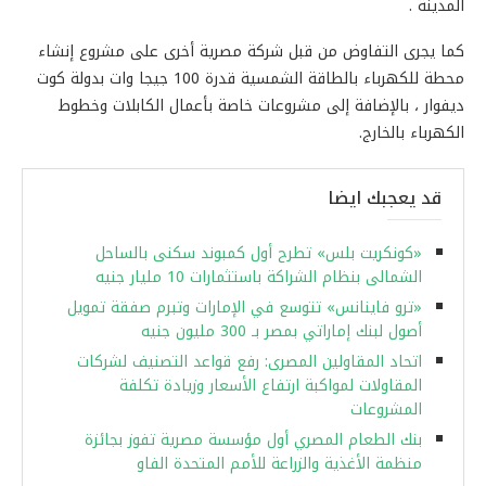
المدينة .
كما يجرى التفاوض من قبل شركة مصرية أخرى على مشروع إنشاء
محطة للكهرباء بالطاقة الشمسية قدرة 100 جيجا وات بدولة كوت
ديفوار ، بالإضافة إلى مشروعات خاصة بأعمال الكابلات وخطوط
الكهرباء بالخارج.
قد يعجبك ايضا
«كونكريت بلس» تطرح أول كمبوند سكنى بالساحل
الشمالى بنظام الشراكة باستثمارات 10 مليار جنيه
«ترو فاينانس» تتوسع في الإمارات وتبرم صفقة تمويل
أصول لبنك إماراتي بمصر بـ 300 مليون جنيه
اتحاد المقاولين المصرى: رفع قواعد التصنيف لشركات
المقاولات لمواكبة ارتفاع الأسعار وزيادة تكلفة
المشروعات
بنك الطعام المصري أول مؤسسة مصرية تفوز بجائزة
منظمة الأغذية والزراعة للأمم المتحدة الفاو