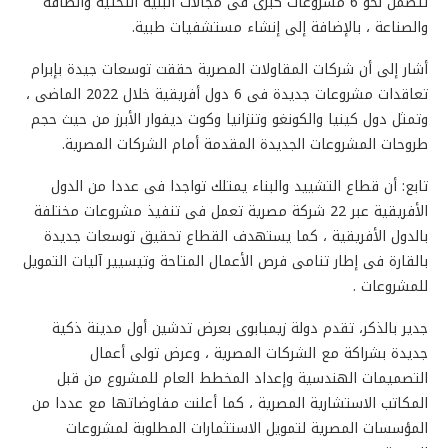
تتضمن نحو 6 مشروعات كبرى فى مجالات البنية التحتية والطاقة
والصناعة ، بالإضافة إلى إنشاء مستشفيات طبية.
أشار إلى أن شركات المقاولات المصرية حققت توسعات جيدة بإبرام
تعاقدات مشروعات جديدة فى 6 دول أفريقية خلال 2022 الماضى ،
وتمثل دول كينيا والكونغو وتنزانيا وكوت ديفوار الأبرز من حيث حجم
طروحات المشروعات الجديدة المقدمة أمام الشركات المصرية.
تابع: أن قطاع التشييد والبناء يمتلك تواجدا فى عددا من الدول
الأفريقية عبر 22 شركة مصرية تعمل فى تنفيذ مشروعات مختلفة
بالدول الأفريقية ، كما يستهدف القطاع تحقيق توسعات جديدة
بالقارة فى إطار تنامى فرص الأعمال المتاحة وتيسيير آليات التمويل
للمشروعات .
جدير بالذكر، تقدم دولة زيمبابوى بعرض تدشين أول مدينة ذكية
جديدة بشراكة مع الشركات المصرية ، وعرض تولى أعمال
التصميمات الهندسية وإعداد المخطط العام للمشروع من قبل
المكاتب الاستشارية المصرية ، كما أعلنت مفاوضاتها مع عددا من
المؤسسات المصرية لتمويل الاستثمارات المطلوبة لمشروعات