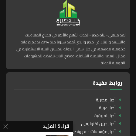
يُعد ملتقى «بُناة مصر»الحدث الأهم والأكبر في قطاع المقاولات
والتشييد والبناء في مصر والذي يُعقد سنوياً منذ 2014 بدعم ورعاية
حكومية موسعة، في ظل سعي الدولة لتحسين البيئة الاستثمارية في
مجال التعمير والتنمية الشاملة، ووضع آليات تنفيذية للمشروعات
القومية للدولة.
روابط مفيدة
أخبار مصرية
أخبار عربية
أخبار افريقية
أخبار جرين تكنولوجى
قراءة المزيد
أخبار مؤسسات دعم وتطوير