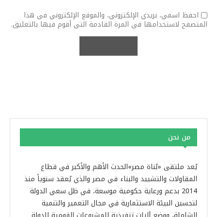
احفظ اسمي، بريدي الإلكتروني، والموقع الإلكتروني في هذا
المتصفح لاستخدامها في المرة القادمة التي أقوم فيها بالتعليق.
من نحن
يُعد ملتقى «بُناة مصر»الحدث الأهم والأكبر في قطاع
المقاولات والتشييد والبناء في مصر والذي يُعقد سنوياً منذ
2014 بدعم ورعاية حكومية موسعة، في ظل سعي الدولة
لتحسين البيئة الاستثمارية في مجال التعمير والتنمية
الشاملة، ووضع آليات تنفيذية للمشروعات القومية للدولة