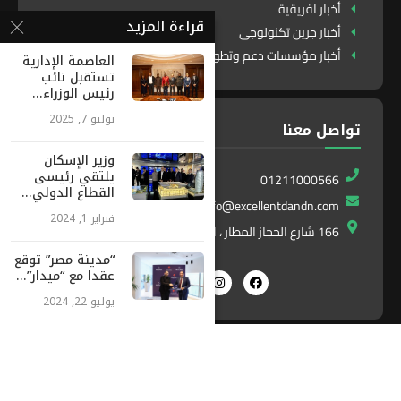
أخبار افريقية
قراءة المزيد
أخبار جرين تكنولوجى
أخبار مؤسسات دعم وتطوير
العاصمة الإدارية
تستقبل نائب
رئيس الوزراء...
يوليو 7, 2025
تواصل معنا
وزير الإسكان
يلتقي رئيسى
01211000566
القطاع الدولي...
info@excellentdandn.com
فبراير 1, 2024
166 شارع الحجاز المطار ، النزهة ، القاهرة ، مصر
“مدينة مصر” توقع
عقدا مع “ميدار”...
يوليو 22, 2024
Exlnt
All Right Reserved. Designed and Developed by
Communications
©2025