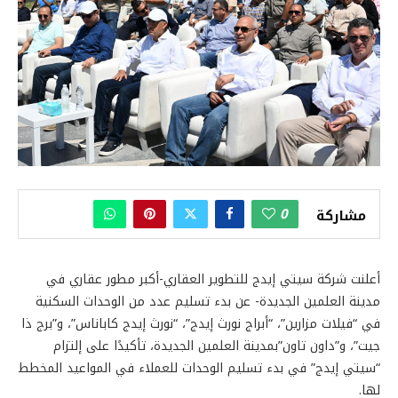
0
مشاركة
أعلنت شركة سيتي إيدج للتطوير العقاري-أكبر مطور عقاري في
مدينة العلمين الجديدة- عن بدء تسليم عدد من الوحدات السكنية
في “فيلات مزارين”، “أبراج نورث إيدج”، “نورث إيدج كاباناس”، و”برج ذا
جيت”، و”داون تاون”بمدينة العلمين الجديدة، تأكيدًا على إلتزام
“سيتي إيدج” في بدء تسليم الوحدات للعملاء في المواعيد المخطط
لها.