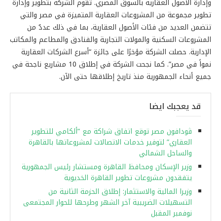
وإدارة الأصول العقارية بالسوق المصري. تقوم الشركة بتطوير وإدارة
تطوير مجموعة من المشروعات العقارية المتميزة في مصر والتي
تتضمن العديد من فئات الأصول العقارية، بما في ذلك عددٌ من
المشروعات السكنية والمولات التجارية والفنادق والمطاعم والمكاتب
الإدارية. حصلت الشركة مؤخرًا على جائزة “أسرع الشركات العقارية
نمواً في مصر”. كما نجحت الشركة في إطلاق 10 مشاريع ناجحة في
جميع أنحاء الجمهورية منذ تاريخ إطلاقها حتى الآن.
قد يعجبك ايضا
ڤودافون مصر توقع اتفاق شراكة مع “ألكامي للتطوير
العقاري” لتوفير خدمات الاتصالات لمشروعاتها بالقاهرة
والساحل الشمالي
وزير الإسكان ومحافظ القاهرة ومستشار رئيس الجمهورية
يتفقدون مشروعات تطوير القاهرة الخديوية
وزيرا المالية والاستثمار: إطلاق الحزمة الثانية من
التسهيلات الضريبية آخر الشهر وطرحها للحوار المجتمعى
نوفمبر المقبل