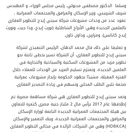
وسلما الدكتور مصطفى مدبولي، رئيس مجلس الوزراء، و المهندس
شريف الشربيني، وزير الإسكان والمرافق والمجتمعات العمرانية ،
عقود عدد من وحدات مشروعات شركة سيتي إيدج للتطوير العقاري
بالعلمين الجديدة وهي: الأبراج الشاطئية (نورث إيدج، وذا جيت، ونورث
إيدج كابانس)، ومزارين، وداون تاون.
و تعليقا علي ذلك قال محمد الدهان، الرئيس التنفيذي لشركة
سيتي إيدج للتطوير العقاري، أن الشركة تسير بخطى ثابتة نحو
تطوير مزيد من المشروعات السكنية والسياحية والتجارية في
العلمين الجديدة، وتعتزم تسليم المزيد من الوحدات للعملاء خلال
الفترة المقبلة، مشيدًا بجهود الحكومة بإنجاز مشروعات عمرانية
ضخمة تلبي الطلب المحلي وتسهم في زيادة التصدير العقاري.
وتعد سيتي إيدج للتطوير العقاري هي شركة مساهمة مصرية تم
إطلاقها عام 2017 برأس مال 2 مليار جنيه مصري كثمرة للتعاون
بين هيئة المجتمعات العمرانية الجديدة التابعة لوزارة الإسكان
والمرافق والمجتمعات العمرانية الجديدة، وبنك التعمير والإسكان
(HDBK.CA) وهي من الشركات الرائدة في مجالي التطوير العقاري