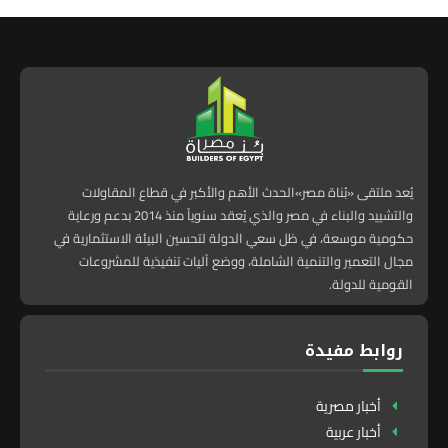
يُعد ملتقى «بُناة مصر»الحدث الأهم والأكبر في قطاع المقاولات
والتشييد والبناء في مصر والذي يُعقد سنوياً منذ 2014 بدعم ورعاية
حكومية موسعة، في ظل سعي الدولة لتحسين البيئة الاستثمارية في
مجال التعمير والتنمية الشاملة، ووضع آليات تنفيذية للمشروعات
القومية للدولة.
روابط مفيدة
أخبار مصرية
أخبار عربية