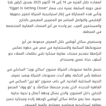
انعقاده خلال الفترة من 16 إلى 18 أكتوبر 2025 بفندق كراون بلازا
ضمن دورته السابعة عشرة تحت شعار “Egypt Is Getting Closer”.
وتأتي هذه المشاركة في إطار استراتيجية الشركة لتعزيز حضورها
الإقليمي والتواصل المباشر مع المصريين المقيمين بالخارج
والمستثمرين العرب، عبر واحدة من أبرز المنصات العقارية المتخصصة
في المنطقة.
وتستعرض سكاي أبوظبي خلال المعرض مجموعة من أبرز
مشروعاتها السكنية والاستثمارية في مصر، في خطوة تعكس
التزامها بتقديم منتجات عقارية مبتكرة تلبي تطلعات العملاء نحو
أسلوب حياة عصري ومستدام.
تشمل قائمة مشروعات الشركة مشروع “سكاي نورث” الساحلي في
منطقة رأس الحكمة، وهو أحدث مشروعات الشركة ويعيد تعريف
التجربة الساحلية الفاخرة. الي جانب مشروع “بلو تري” السكني في
القاهرة الجديدة، الذي يقدم مجتمعًا متكاملًا، و “بلو ووك” المجمع
التجاري داخل المشروع، والذي يشكل وجهة أعمال و تجربة تجارية
عصرية، مما يعزز مكانة سكاي أبوظبي كوجهة رائدة ومبتكرة تتميز
بمواقع استراتيجية وتصاميم معمارية عالمية المستوى.