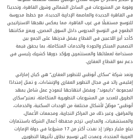
وقوية من المشروعات في الساحل الشمالي وشرق القاهرة، وتحديدًا
في القاهرة الجديدة والعاصمة الإدارية الجديدة، مع خطط مدروسة
للتوسع مستقبلًا في غرب القاهرة. مما يعكس نهجها الاستراتيجي
الطموح في التوسع المدروس داخل السوق المصري، ويعزز مكانتها
كأحد أبرز اللاعبين في القطاع بفضل قدرتها على الجمع بين
التصميم المبتكر والجودة والخدمات المتكاملة، بما يحقق قيمة
مستدامة لعملائها والمستثمرين ويؤكد دورها كشريك رئيسي في
دعم نمو القطاع العقاري.
وتعد شركة “سكاى أبوظبي للتطوير العقارى” هي كيان إماراتي
إقليمي رائد في مجال التطوير العقاري والإنشاءات، و تمثل إمتدادًا
لمجموعة “دايموند”. وبفضل انتهاجها لنموذج عمل شامل يمهد
الطريق للعديد من المشروعات التطويرية المتكاملة، تعتبر”سكاى
أبوظبي” موطًنً لأشكال مختلفة من الوحدات السكنية، والخدمات،
والمرافق، وغير ذلك من المراكز التجارية، ومجمعات الأعمال،
والمستشفيات، والمدارس. تزخم محفظة أعمال الشركة باستثمارات
تبلغ مليار دولار؛ إذ نفذت أكثر من 17 مشروًعا في دولة الإمارات
العربية المتحدة، وعمدت إلى توسيع نطاق تأثيرها التطويري