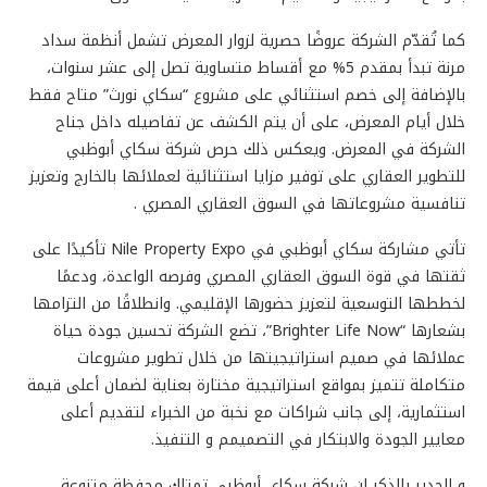
كما تُقدّم الشركة عروضًا حصرية لزوار المعرض تشمل أنظمة سداد
مرنة تبدأ بمقدم 5% مع أقساط متساوية تصل إلى عشر سنوات،
بالإضافة إلى خصم استثنائي على مشروع “سكاي نورث” متاح فقط
خلال أيام المعرض، على أن يتم الكشف عن تفاصيله داخل جناح
الشركة في المعرض. ويعكس ذلك حرص شركة سكاي أبوظبي
للتطوير العقاري على توفير مزايا استثنائية لعملائها بالخارج وتعزيز
تنافسية مشروعاتها في السوق العقاري المصري .
تأتي مشاركة سكاي أبوظبي في Nile Property Expo تأكيدًا على
ثقتها في قوة السوق العقاري المصري وفرصه الواعدة، ودعمًا
لخططها التوسعية لتعزيز حضورها الإقليمي. وانطلاقًا من التزامها
بشعارها “Brighter Life Now”، تضع الشركة تحسين جودة حياة
عملائها في صميم استراتيجيتها من خلال تطوير مشروعات
متكاملة تتميز بمواقع استراتيجية مختارة بعناية لضمان أعلى قيمة
استثمارية، إلى جانب شراكات مع نخبة من الخبراء لتقديم أعلى
معايير الجودة والابتكار في التصميمم و التنفيذ.
و الجدير بالذكر ان شركة سكاي أبوظبي تمتلك محفظة متنوعة