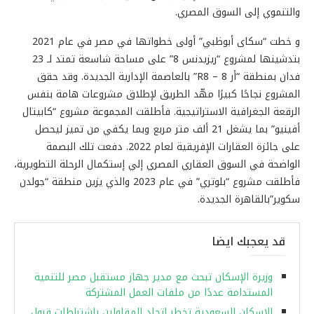
والتنموي إلى السوق المصري.
و خطت “سكاى أبوظبي” أولى خطواتها في مصر في عام 2021
بتدشينها لمشروع “ريزيدنس 8” على مساحة شاسعة تمتد لـ 23
فدان بمنطقة “أر 8 – R8” بالعاصمة الإدارية الجديدة. وقد حقق
المشروع نجاحًا كبيرًا مهّد الطريق لإطلاق مشروعات هامة بنفس
الرقعة الجغرافية الاستراتيجية. فأطلقت المجموعة مشروع “كابيتال
أفينيو” بما يشغل 21 ألف متر مربع وبما يكفي من تميز ليحصل
على جائزة العقارات الإفريقية لعام 2022. دفعت تلك البصمة
الواضحة في السوق العقاري المصري إلي إستكمال الرحلة التطويرية،
فأطلقت مشروع “بلوتري” في عام 2023 والذي يزين منطقة “جولدن
سكوير”بالقاهرة الجديدة.
قد يعجبك ايضا
وزيرة الإسكان تبحث مع مدير جهاز مستقبل مصر للتنمية
المستدامة عددًا من ملفات العمل المشتركة
الإسكان السعودية تخطر اتحاد المقاولين باشتراطات قبول