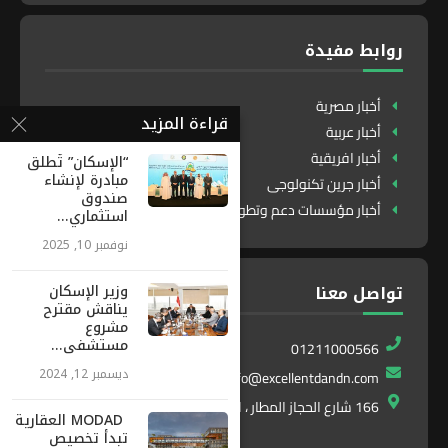
روابط مفيدة
أخبار مصرية
قراءة المزيد
أخبار عربية
أخبار افريقية
“الإسكان” تُطلق
مبادرة لإنشاء
أخبار جرين تكنولوجى
صندوق
أخبار مؤسسات دعم وتطوير
استثماري...
نوفمبر 10, 2025
وزير الإسكان
تواصل معنا
يناقش مقترح
مشروع
مستشفى...
01211000566
ديسمبر 12, 2024
info@excellentdandn.com
166 شارع الحجاز المطار ، النزهة ، القاهرة ، مصر
MODAD العقارية
تبدأ تخصيص