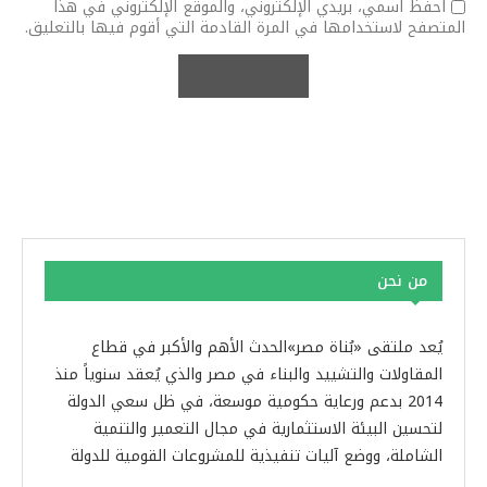
احفظ اسمي، بريدي الإلكتروني، والموقع الإلكتروني في هذا
المتصفح لاستخدامها في المرة القادمة التي أقوم فيها بالتعليق.
من نحن
يُعد ملتقى «بُناة مصر»الحدث الأهم والأكبر في قطاع
المقاولات والتشييد والبناء في مصر والذي يُعقد سنوياً منذ
2014 بدعم ورعاية حكومية موسعة، في ظل سعي الدولة
لتحسين البيئة الاستثمارية في مجال التعمير والتنمية
الشاملة، ووضع آليات تنفيذية للمشروعات القومية للدولة