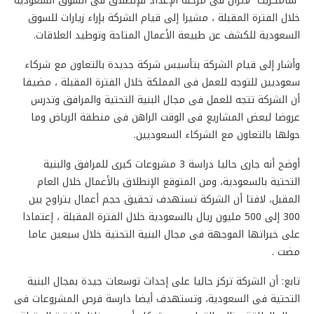
“سامكريت” لاتزال فى مرحلة الإعداد للإنطلاق فى السوق السعودية
خلال الفترة المقبلة ، مشيرا إلى قيام الشركة بإراء زيارات للسوق
السعودية للكشف عن طبيعة الأعمال المتاحة وتوطيد العلاقات.
وأشار إلى قيام الشركة بتأسيس شركة جديدة بالتعاون مع شركاء
سعوديين للتوجه للعمل فى المملكة خلال الفترة المقبلة ، مضيفا
أن الشركة تتجه للعمل فى مجال البنية التحتية والمرافق وتدرس
عروضا لبعض المشاريع فى الوقت الراهن فى منطقة الرياض وما
حولها بالتعاون مع الشركاء السعوديين.
أوضح أنه جارى حاليا دراسة 3 مشروعات كبرى للمرافق والبنية
التحتية بالسعودية، ومن المتوقع الإنطلاق بالأعمال خلال العام
المقبل، لافتا أن الشركة تستهدف تحقيق حجم أعمال يتراوح بين
300 إلى 500 مليون ريال بالسعودية خلال الفترة المقبلة ، إعتمادا
على خبراتها الموجهة فى مجال البنية التحتية خلال سبعين عاما
مضت .
تابع: أن الشركة تركز حاليا على إحداث توسعات جيدة بمجال البنية
التحتية فى السعودية، وتستهدف أيضا دارسة فرص المشروعات فى