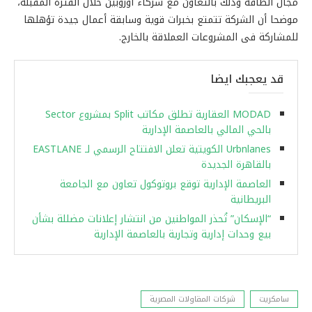
مجال الطاقة وذلك بالتعاون مع شركاء أوروبين خلال الفترة المقبلة،
موضحا أن الشركة تتمتع بخبرات قوية وسابقة أعمال جيدة تؤهلها
للمشاركة فى المشروعات العملاقة بالخارج.
قد يعجبك ايضا
MODAD العقارية تطلق مكاتب Split بمشروع Sector
بالحي المالي بالعاصمة الإدارية
Urbnlanes الكويتية تعلن الافتتاح الرسمي لـ EASTLANE
بالقاهرة الجديدة
العاصمة الإدارية توقع بروتوكول تعاون مع الجامعة
البريطانية
“الإسكان” تُحذر المواطنين من انتشار إعلانات مضللة بشأن
بيع وحدات إدارية وتجارية بالعاصمة الإدارية
سامكريت
شركات المقاولات المصرية