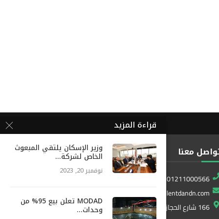
قراءة المزيد
وزير الإسكان يلتقي المبعوث
واصل معنا
الخاص لشركة...
نوفمبر 20, 2023
01211000566
info@excellentdandn.com
MODAD تعلن بيع 95% من
166 شارع الحجاز المطار ، النزهة ، القاهرة ، مصر
وحدات...