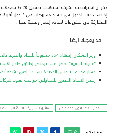
ذكر أن استراتيجية 
إذ تستهدف الدخول ف
المشاركة فى مشروعات لإعادة إعمار وتنمية ليبيا .
قد يعجبك ايضا
وزير الإسكان: إنتهاء 354 مشروعاً للمياه والصرف بالغربية بتكلفة 7.3 مليار جنيه
“عربية للتنمية” تحصل على ترخيص إطلاق حلول الاستثما
جهاز مدينة السويس الجديدة يسترد أراضي بقيمة تُقدّر بـ١٣٠مليون ج
رئيس الاتحاد المصرى للمقاولين: مراجعة عقود شركات 
سامكريت مهندسون ومقاولون
مشروعات البنية التحتية فى السعو
0
مشاركة