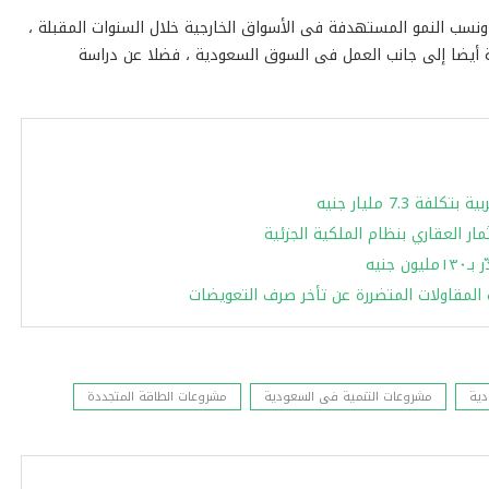
الشركة تستهدف تحقيق 20 % بمعدلات ونسب النمو المستهدفة فى الأسواق الخارجية خلال السنوات المقبلة ،
ى تنفيذ مشروعات فى 3 دول أفريقية أيضا إلى جانب العمل فى السوق السعودية ، فضلا عن دراسة
ر العقاري بنظام الملكية الجزئية
نيه
المقاولات المتضررة عن تأخر صرف التعويضات
دية
مشروعات التنمية فى السعودية
مشروعات الطاقة المتجددة