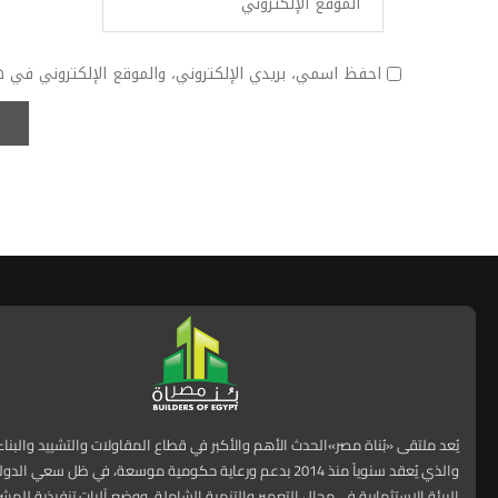
احفظ اسمي، بريدي الإلكتروني، والموقع الإلكتروني في ه
يُعد ملتقى «بُناة مصر»الحدث الأهم والأكبر في قطاع المقاولات والتشييد والبنا
والذي يُعقد سنوياً منذ 2014 بدعم ورعاية حكومية موسعة، في ظل سعي ا
البيئة الاستثمارية في مجال التعمير والتنمية الشاملة، ووضع آليات تنفيذية للمش