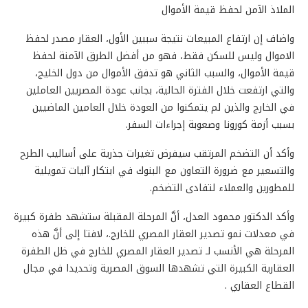
الملاذ الآمن لحفظ قيمة الأموال
واضاف إن ارتفاع المبيعات نتيجة سببين الأول، العقار مصدر لحفظ
الاموال وليس للسكن فقط، فهو من أفضل الطرق الآمنة لحفظ
قيمة الأموال، والسبب الثاني هو تدفق الأموال من دول الخليج،
والتي ارتفعت خلال الفترة الحالية، بجانب عودة المصريين العاملين
في الخارج والذين لم يتمكنوا من العودة خلال العامين الماضيين
بسبب أزمة كورونا وصعوبة إجراءات السفر.
وأكد أن التضخم المرتقب سيفرض تغيرات جذرية على أساليب الطرح
والتسعير مع ضرورة التعاون مع البنوك في ابتكار آليات تمويلية
للمطورين والعملاء لتفادى التضخم.
وأكد الدكتور محمود العدل، أنَّ المرحلة المقبلة ستشهد طفرة كبيرة
في معدلات نمو تصدير العقار المصري للخارج.، لافتا إلى أنَّ هذه
المرحلة هي الأنسب لـ تصدير العقار المصري للخارج في ظل الطفرة
العقارية الكبيرة التي تشهدها السوق المصرية وتحديدا في مجال
القطاع العقاري .