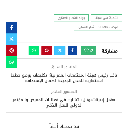
التنمية فى سيناء
رواج القطاع العقارى
شركة MBG للاستثمار العقارى
0
مشاركة
المنشور السابق
نائب رئيس هيئة المجتمعات العمرانية: تكليفات بوضع خطط
استثمارية للمدن الجديدة لضمان الإستدامة
المنشور القادم
«هيل إنترناشيونال» تشارك في فعاليات المعرض والمؤتمر
الدولي للنقل الذكي
قد يعجبك أيضاً