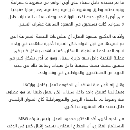
ما تم تنفيذه داخل سيناء علي أرض الواقع من مشروعات عمرانية
وبنية تحتية وطرق ومشروعات زراعية وصناعية، يعد إعجازا حقيقيا
على أرض الواقع، حيث نفذت الوزارة مشروعات بمئات المليارات خلال
9 سنوات، كانت تستغرق فى العهود السابقة عشرات السنين.
وأضاف الدكتور محمود العدل، أن مشروعات التنمية العمرانية التى
تم تنفيذها من قبل الدولة خلال الفترة الأخيرة ساهمت في زيادة
نسبة المساحة المشغولة بالسكان، كما ساهمت بشكل كبير فى
عملية التنمية داخل شبه جزيرة سيناء، وهو ما أدى بشكل كبير فى
تحقيق عملية تنمية حقيقية داخل سيناء، وساعد ذلك فى جذب
المزيد من المستثمرين والمواطنين في وقت واحد.
وقال إنه لأول مرة نشاهد أن الحكومة تعمل بكامل وزارتها
وهيئاتها كفريق واحد داخل سيناء، الكل يعمل طبقا لما هو مطلوب
منه ومنوط به، فاختفاء الروتين والبيروقراطية كان العنوان الرئيسى
خلال تنفيذ تلك المشروعات الكبري.
من ناحية أخرى، أكد الدكتور محمود العدل، رئيس شركة MBG
للاستثمار العقارى، أن القطاع العقارى، يشهد إقبال كبير فى الوقت