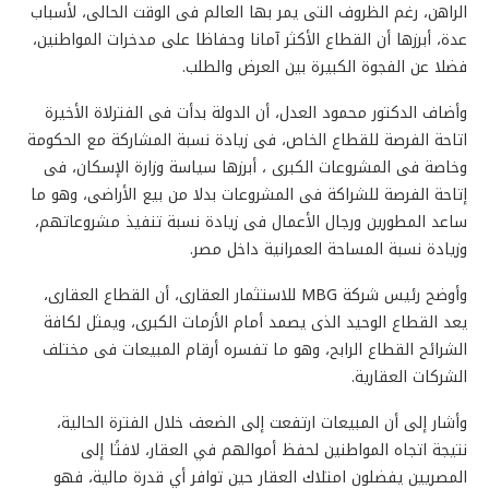
الراهن، رغم الظروف التى يمر بها العالم فى الوقت الحالى، لأسباب
عدة، أبرزها أن القطاع الأكثر آمانا وحفاظا على مدخرات المواطنين،
فضلا عن الفجوة الكبيرة بين العرض والطلب.
وأضاف الدكتور محمود العدل، أن الدولة بدأت فى الفترلاة الأخيرة
اتاحة الفرصة للقطاع الخاص، فى زيادة نسبة المشاركة مع الحكومة
وخاصة فى المشروعات الكبرى ، أبرزها سياسة وزارة الإسكان، فى
إتاحة الفرصة للشراكة فى المشروعات بدلا من بيع الأراضى، وهو ما
ساعد المطورين ورجال الأعمال فى زيادة نسبة تنفيذ مشروعاتهم،
وزيادة نسبة المساحة العمرانية داخل مصر.
وأوضح رئيس شركة MBG للاستثمار العقارى، أن القطاع العقارى،
يعد القطاع الوحيد الذى يصمد أمام الأزمات الكبرى، ويمثل لكافة
الشرائح القطاع الرابح، وهو ما تفسره أرقام المبيعات فى مختلف
الشركات العقارية.
وأشار إلى أن المبيعات ارتفعت إلى الضعف خلال الفترة الحالية،
نتيجة اتجاه المواطنين لحفظ أموالهم في العقار، لافتًا إلى
المصريين يفضلون امتلاك العقار حين توافر أي قدرة مالية، فهو