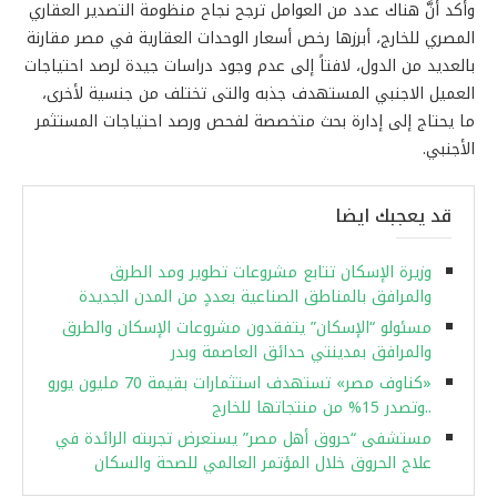
وأكد أنَّ هناك عدد من العوامل ترجح نجاح منظومة التصدير العقاري
المصري للخارج، أبرزها رخص أسعار الوحدات العقارية في مصر مقارنة
بالعديد من الدول، لافتاً إلى عدم وجود دراسات جيدة لرصد احتياجات
العميل الاجنبي المستهدف جذبه والتى تختلف من جنسية لأخرى،
ما يحتاج إلى إدارة بحث متخصصة لفحص ورصد احتياجات المستثمر
الأجنبي.
قد يعجبك ايضا
وزيرة الإسكان تتابع مشروعات تطوير ومد الطرق
والمرافق بالمناطق الصناعية بعددٍ من المدن الجديدة
مسئولو “الإسكان” يتفقدون مشروعات الإسكان والطرق
والمرافق بمدينتي حدائق العاصمة وبدر
«كناوف مصر» تستهدف استثمارات بقيمة 70 مليون يورو
..وتصدر 15% من منتجاتها للخارج
مستشفى “حروق أهل مصر” يستعرض تجربته الرائدة في
علاج الحروق خلال المؤتمر العالمي للصحة والسكان