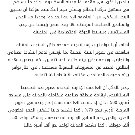
بالمدن الأخرى فى مقدمتها مدينة الاسكندرية ، وهو ما يساهم
فى تسهيل حركة البضائع وخفض حجم التكاليف، مؤكدا أن تحقيق
الربط السككى بين “العاصمة الإدارية الجديدة” وعددا من المدن
والمناطق الصناعية المرتبطة بها يعد عنصرا رئيسيا فى جذب
المستثمرين وتنشيط الحركة الاقتصادية فى المنطقة .
أضاف أن الدولة تبنت إستراتيجية طموحة خلال السنوات المقبلة
ساهمت فى تطوير البنية التحتية بما يؤسس لدعم النشاط الصناعى
والتجارى ، ويدعم توفير بيئة جائبة للمستثمرين ، كما يضمن سهولة
إنطلاق العديد من المشروعات التنموية مستقبلا ، فى إطار توافر
بيئة خصبة صالحة لجذب مختلف الأنشطة الاستثمارية.
جدير بالذكر، أن العاصمة الإدارية الجديدة تعتزم بدء التخطيط
الاستراتيجي لإقامة منطقة صناعية متكاملة بالمدينة على مساحة
تُقارب 500 فدان، إذ حققت العاصمة نسب إنجاز جيدة فى تطوير
المرحلة الأولى بنحو 70% ، كما تشهد حاليا تشغيل المقر الحكومى
الجديد والذى يضم المبانى الوزارية المتخصصة ، ويشهد تواجد 50
ألف موظف ، كما تشهد المدينة تواجد نحو ألف أسرة حاليا.