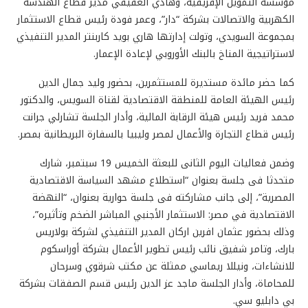
مؤسسة التمويل الإفريقية، وهادي العقيقي مدير قطاع الهندسة
الكهربية والاتصالات بشركة “دار”، وعمر فودة رئيس قطاع الاستثمار
بمجموعة السويدي، وتولت إدارتها هاري بويد كاربنتر المدير التنفيذي
لاستراتيجية المناخ بالبنك الأوروبي لإعادة الإعمار.
كما حضر مائدة مستديرة للمستثمرين، بحضور وليد جمال الدين
رئيس الهيئة العامة للمنطقة الاقتصادية لقناة السويس، والدكتور
محمد فريد رئيس هيئة الرقابة المالية، وأدار الجلسة تشارلي جرانت
رئيس قطاع التجارة والأعمال لمصر وليبيا بالسفارة البريطانية بمصر.
وضمن فعاليات اليوم الثانى للبعثة الخميس 19 سبتمبر، شارك
متحدثا فى جلسة بعنوان “استطلاع مشهد السياسة الاقتصادية
المصرية”، إلى جانب مشاركته فى جلسة حوارية بعنوان، “النهضة
الاقتصادية في مصر: الاستثمار الأجنبي المباشر الضخم وتأثيره”،
وذلك بحضور عثمان افرين اركان المدير التنفيذي لشركة بولاريس
بارك، وتامر شفيق نائب رئيس تطوير الأعمال بشركة أوراسكوم
للانشاءات، ونيللا ريماسي ممثلة عن مكتب شرقوي وسرحان
للمحاماة، وأدار الجلسة ماجد عز الدين رئيس قسم الصفقات بشركة
بي دابليو سي.