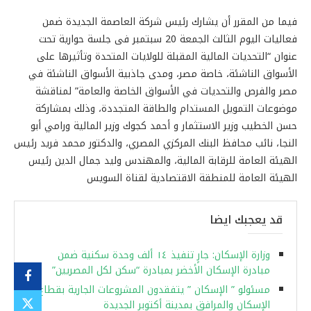
فيما من المقرر أن يشارك رئيس شركة العاصمة الجديدة ضمن
فعاليات اليوم الثالث الجمعة 20 سبتمبر فى جلسة حوارية تحت
عنوان “التحديات المالية المقبلة للولايات المتحدة وتأثيرها على
الأسواق الناشئة، خاصة مصر، ومدى جاذبية الأسواق الناشئة في
مصر والفرص والتحديات في الأسواق الخاصة والعامة” لمناقشة
موضوعات التمويل المستدام والطاقة المتجددة، وذلك بمشاركة
حسن الخطيب وزير الاستثمار و أحمد كجوك وزير المالية ورامي أبو
النجا، نائب محافظ البنك المركزي المصري، والدكتور محمد فريد رئيس
الهيئة العامة للرقابة المالية، والمهندس وليد جمال الدين رئيس
الهيئة العامة للمنطقة الاقتصادية لقناة السويس
قد يعجبك ايضا
وزارة الإسكان: جارٍ تنفيذ ١٤ ألف وحدة سكنية ضمن
مبادرة الإسكان الأخضر بمبادرة “سكن لكل المصريين”
مسئولو ” الإسكان ” يتفقدون المشروعات الجارية بقطاع
الإسكان والمرافق بمدينة أكتوبر الجديدة