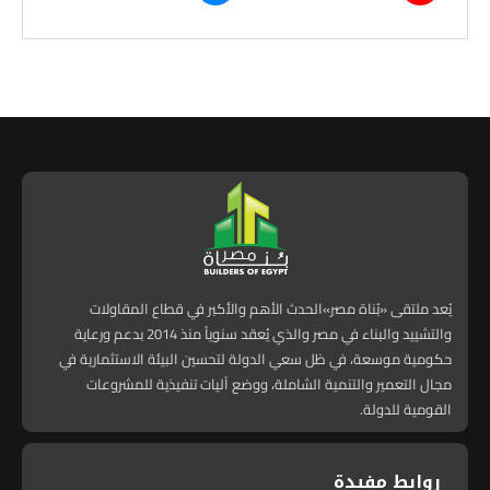
يُعد ملتقى «بُناة مصر»الحدث الأهم والأكبر في قطاع المقاولات
والتشييد والبناء في مصر والذي يُعقد سنوياً منذ 2014 بدعم ورعاية
حكومية موسعة، في ظل سعي الدولة لتحسين البيئة الاستثمارية في
مجال التعمير والتنمية الشاملة، ووضع آليات تنفيذية للمشروعات
القومية للدولة.
روابط مفيدة