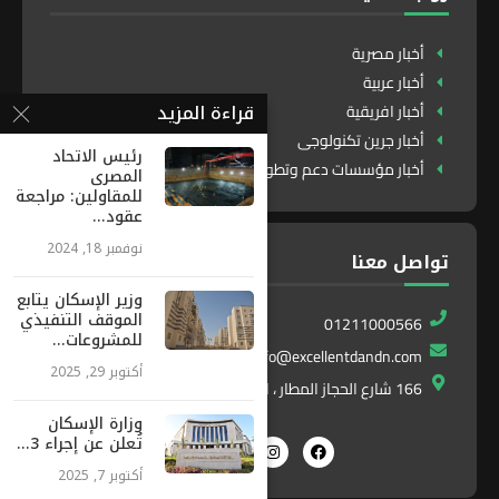
أخبار مصرية
أخبار عربية
قراءة المزيد
أخبار افريقية
أخبار جرين تكنولوجى
رئيس الاتحاد
أخبار مؤسسات دعم وتطوير
المصرى
للمقاولين: مراجعة
عقود...
نوفمبر 18, 2024
تواصل معنا
وزير الإسكان يتابع
الموقف التنفيذي
01211000566
للمشروعات...
info@excellentdandn.com
أكتوبر 29, 2025
166 شارع الحجاز المطار ، النزهة ، القاهرة ، مصر
وزارة الإسكان
تُعلن عن إجراء 3...
أكتوبر 7, 2025