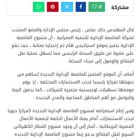
0
مشاركة
قال المهندس خالد عباس ، رئيس مجلس الإدارة والعضو المنتدب
لشركة العاصمة الإدارية للتنمية العمرانية ، أن مشروع العاصمة
الإدارية يتميز بموقع استراتيجى هام تم إختياره بعناية ، حيث يقع
على مقربة من طريق السخنة الرئيسى مما يُسهل عملية نقل
البضائع والوصول إلى ميناء السخنة.
أضاف أن الموقع المتميز للعاصمة الإدارية الجديدة يُساهم فى
تحويلها لمركزا رئيسيا لجذب الاسثتمارات المختلفة ، إذ يوفر
موقعها تسهيلات لوجيستية متميزة للشركات ، كما يحقق الربط
والتواصل مع أهم المناطق الصناعية والمدن الجديدة .
وفى إطار استعراضه لمشروع العاصمة الإدارية الجديدة كمركزا حيويا
لجذب الاسثتمارات، أمام بعثة الأعمال التابعة لجمعية الأعمال
المصرية البريطانية ، أشار إلى أن وجود مشروع القطار الكهربائى
السريع لنقل البضائع يدعم ربط مشروع العاصمة الإدارية الجديدة