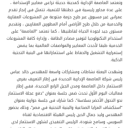
وتعتمد العاصمة الإدارية كمدينة حديثة تراعى معايير الإستدامة ،
على عدة محاور رئيسية فى خطتها للتنمية، تتمثل فى إنجاز تقدم
عمرانى غير مسبوق عبر طرح حزمة متنوعة من المشروعات العقارية
والخدمية من خلال طرح الأراضى أمام المطورين العقاريين ، وتقديم
مستوى جيد لجودة الحياة لقاطنيها ، كما تعتمد “العاصمة” على
استخدام التكنولوجيا لتوفير مصادر الطاقة ، وإدارة كافة المشروعات
الخدمية طبقا لأحدث المعايير والمواصفات العالمية بما يضمن
إستمرارية التشغيل والحفاظ على استثماراتها فى البنية التحتية
الذكية.
وشهدت البعثة نشاطات ومشاركات واسعة للمهندس خالد عباس
رئيس شركة العاصمة الإدارية الجديدة فى إطار التعريف بفرص
الاستثمار داخل العاصمة ومدن الجيل الرابع الجديدة، ففى إطار
فعاليات اليوم الأول تحدث ضمن جلسة بعنوان “دفع عجلة الاستثمار
نحو التحول الأخضر بسلاسة”، كما شارك فى جلسة حوارية بعنوان
“استكشاف المزايا الصناعية والبنية التحتية في مصر”، وذلك بحضور
المهندس وليد جمال الدين رئيس الهيئة الاقتصادية لقناة
السويس، وسامح شنودة، الرئيس التنفيذى لشئون الاستثمار لدى