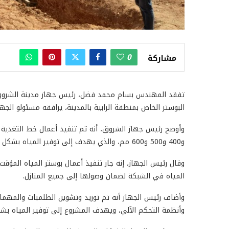
0
مشاركة
تفقد المهندس بسام محمد فضل، رئيس جهاز مدينة الشروق، 
البوستر الخاص بمنطقة الرابية بالمدينة، يرافقه مسئولو الجها
و400 و500 و600 مم، والذي يهدف إلى توفير المياه بشكل مستمر وآمن للسكان، حيث يبلغ طول الخط ٣٥٠٠ متر.
وقال رئيس الجهاز، إنه جار تنفيذ أعمال بوستر المياه المؤقت
المياه في الشبكة لضمان وصولها إلى جميع المنازل.
وأضاف رئيس الجهاز أنه تم توريد وتشوين الطلمبات والمهم
وأنظمة التحكم الآلي، ويهدف المشروع إلى توفير المياه ب