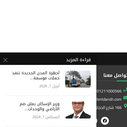
قراءة المزيد
أجهزة المدن الجديدة تنفذ
واصل معنا
حملات موسعة...
أبريل 7, 2026
01211000566
info@excellentdandn.com
وزير الإسكان يعلن ضم
166 شارع الحجاز المطار ، النزهة ، القاهرة ، مصر
الأراضي والوحدات...
أغسطس 7, 2024