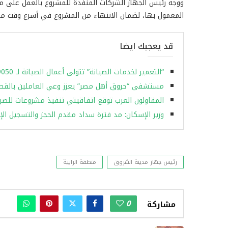
ووجه رئيس الجهاز الشركات المنفذة للمشروع بالعمل على مدار
المعمول بها، لضمان الانتهاء من المشروع في أسرع وقت م
قد يعجبك ايضا
“التعمير لخدمات الصيانة” تتولى أعمال الصيانة لـ 49050 وحدة سكنية بـ”الإسكان الاجتماعي” بالعاشر من رمضان
مستشفى “حروق أهل مصر” يعزز وعي العاملين بالقطا
المقاولون العرب توقع اتفاقيتي تنفيذ مشروعات للصر
وزير الإسكان: مد فترة سداد مقدم الحجز والتسجيل الإلكتروني بمب
رئيس جهاز مدينة الشروق
منطقة الرابية
0
مشاركة