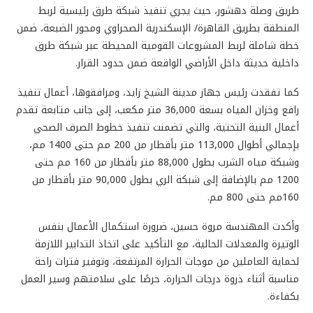
طريق وصلة دهشور، حيث يجري تنفيذ شبكة طرق رئيسية لربط
المنطقة بطريق القاهرة/ الإسكندرية الصحراوي ومحور الضبعة، ضمن
خطة شاملة لربط المشروعات القومية المحيطة عبر شبكة طرق
داخلية حديثة داخل الأراضي الواقعة ضمن حدود القرار.
كما تفقدت رئيس جهاز مدينة الشيخ زايد، ومرافقوها، أعمال تنفيذ
رافع وخزان المياه بسعة 36,000 متر مكعب، إلى جانب متابعة تقدم
أعمال البنية التحتية، والتي تضمنت تنفيذ خطوط الصرف الصحي
بإجمالي أطوال 113,000 متر بأقطار من 200 مم حتى 1400 مم،
وشبكة مياه الشرب بطول 88,000 متر بأقطار من 160 مم حتى
1200 مم بالإضافة إلى شبكة الري بطول 90,000 متر بأقطار من
160مم حتى 800 مم.
وأكدت المهندسة مروة حسين، ضرورة استكمال الأعمال بنفس
الوتيرة والمعدلات الحالية، مع التأكيد على اتخاذ التدابير اللازمة
لحماية العاملين من موجات الحرارة المرتفعة، وتوفير فترات راحة
مناسبة أثناء ذروة درجات الحرارة، حرصًا على سلامتهم وسير العمل
بكفاءة.