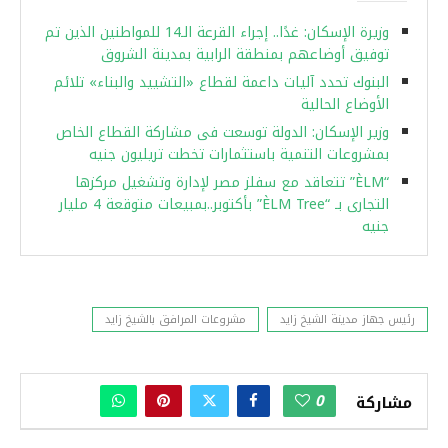
وزيرة الإسكان: غدًا.. إجراء القرعة الـ14 للمواطنين الذين تم
توفيق أوضاعهم بمنطقة الرابية بمدينة الشروق
البنوك تحدد آليات داعمة لقطاع «التشييد والبناء» تلائم
الأوضاع الحالية
وزير الإسكان: الدولة توسعت فى مشاركة القطاع الخاص
بمشروعات التنمية باستثمارات تخطت تريليون جنيه
“ÈLM” تتعاقد مع سفلز مصر لإدارة وتشغيل مركزها
التجارى بـ “ÈLM Tree” بأكتوبر..بمبيعات متوقعة 4 مليار
جنيه
رئيس جهاز مدينة الشيخ زايد
مشروعات المرافق بالشيخ زايد
0
مشاركة