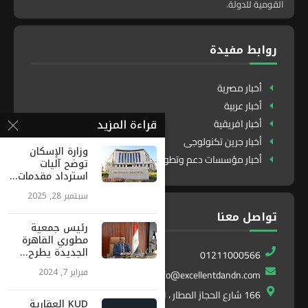
القومية للدولة.
روابط مفيدة
أخبار مصرية
أخبار عربية
قراءة المزيد
أخبار افريقية
أخبار جرين تكنولوجى
وزارة الإسكان
أخبار مؤسسات دعم وتطوير
توضح آليات
استرداد مقدمات...
سبتمبر 28, 2025
تواصل معنا
رئيس جمعية
مطوري القاهرة
الجديدة يطرح...
01211000566
فبراير 7, 2024
info@excellentdandn.com
166 شارع الحجاز المطار ، النزهة ، القاهرة ، مصر
KUD العقارية