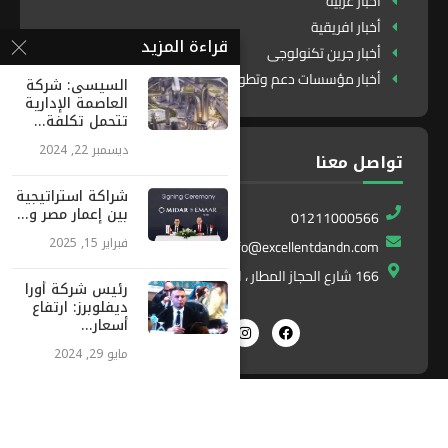
أخبار عربية
أخبار افريقية
قراءة المزيد
أخبار جرين تكنولوجى
أخبار مؤسسات دعم وتطوير
السيسى: شركة
العاصمة الإدارية
تتحمل تكلفة...
ديسمبر 22, 2024
تواصل معنا
شراكة استراتيجية
بين إعمار مصر و...
01211000566
فبراير 15, 2025
info@excellentdandn.com
166 شارع الحجاز المطار ، النزهة ، القاهرة ، مصر
رئيس شركة أورا
ديفلوبرز: ارتفاع
أسعار...
مايو 29, 2024
Exlnt
All Right Reserved. Designed and Developed by
Communications
©2025