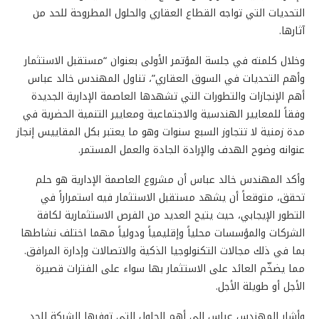
التحديات التي تواجه القطاع العقاري والحلول المطروحة للحد من
آثارها.
وخلال كلمته في جلسة المؤتمر الأولى بعنوان “مستقبل الاستثمار
وأهم التحديات في السوق العقاري”، تناول المهندس خالد عباس
أهم الإنجازات والتطورات التي تشهدها العاصمة الإدارية الجديدة
وفقاً للمعايير الهندسية والاجتماعية ومعايير التنمية الحضرية في
مدة زمنية لا تتجاوز السبع سنوات وهو ما يعتبر بكل المقاييس إنجاز
عنوانه وضوح الهدف والإرادة الجادة والعمل المستمر.
وأكد المهندس خالد عباس أن مشروع العاصمة الإدارية هو حلم
تحقق، متوقعاً أن يشهد مستقبل الاستثمار فيه استمراراً في
التطور الإيجابي، حيث يتيح العديد من الفرص الاستثمارية لكافة
الشركات والمؤسسات محلياً وإقليمياً ودولياً مهما اختلف نشاطها
بما في ذلك مجالات التكنولوجيا الذكية والاتصالات وإدارة المرافق.
مما يضخّم العائد على الاستثمار بها سواء على الفترات قصيرة
الأجل أو طويلة الأجل.
وأشار المهندس عباس إلى أهم الحلول التي توفرها الشركة للحد