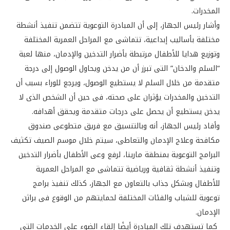
المخدرات.
وأشار رئيس الجهاز، إلى أن المبادرة التوعوية تتضمن تنفيذ أنشطة
مختلفة بأساليب إبداعية، تتماشى مع المراحل العمرية المختلفة
وتوزيع هدايا للأطفال مرتبطة بأضرار التدخين والإدمان، منها لعبة
“السلم والدخان” التى تبرز أن من يدخن ويحاول الوصول إلى درجة
متقدمة من خلال السلم لا يستطيع الوصول، ويرجع للوراء بسبب أن
التدخين والمخدرات يؤثران على صحته، فى حين أن الشخص الذى لا
يدخن يستطيع أن يحصل على درجات متقدمة ويحقق أهدافه.
وأفاد رئيس الجهاز، أنه وبالتنسيق مع فريق متطوعى صندوق
مكافحة وعلاج الإدمان والتعاطى، سيتم خلال موسم الصيف تكثيف
البرامج التوعوية بمنطقة مارينا، لرفع وعى الأطفال بأضرار التدخين
وتنفيذ أنشطة ثقافية ورياضية تتماشى مع المراحل العمرية
للأطفال وبشكل جذاب بالتعاون مع الجهاز، كذلك تنفيذ برامج
توعوية للشباب والفئات المختلفة لحمايتهم من الوقوع فى براثن
الإدمان.
كما تستهدف تلك المبادرة أيضًا إلقاء الضوء على الخدمات التى