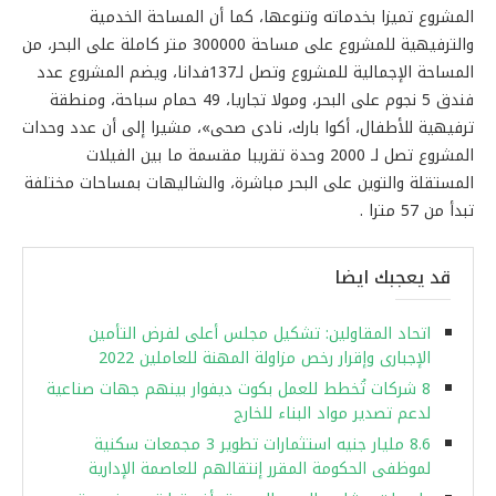
المشروع تميزا بخدماته وتنوعها، كما أن المساحة الخدمية
والترفيهية للمشروع على مساحة 300000 متر كاملة على البحر، من
المساحة الإجمالية للمشروع وتصل لـ137فدانا، ويضم المشروع عدد
فندق 5 نجوم على البحر، ومولا تجاريا، 49 حمام سباحة، ومنطقة
ترفيهية للأطفال، أكوا بارك، نادى صحى»، مشيرا إلى أن عدد وحدات
المشروع تصل لـ 2000 وحدة تقريبا مقسمة ما بين الفيلات
المستقلة والتوين على البحر مباشرة، والشاليهات بمساحات مختلفة
تبدأ من 57 مترا .
قد يعجبك ايضا
اتحاد المقاولين: تشكيل مجلس أعلى لفرض التأمين
الإجبارى وإقرار رخص مزاولة المهنة للعاملين 2022
8 شركات تُخطط للعمل بكوت ديفوار بينهم جهات صناعية
لدعم تصدير مواد البناء للخارج
8.6 مليار جنيه استثمارات تطوير 3 مجمعات سكنية
لموظفى الحكومة المقرر إنتقالهم للعاصمة الإدارية