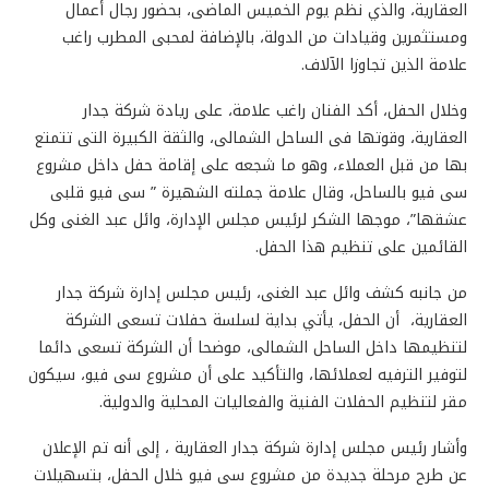
العقارية، والذي نظم يوم الخميس الماضى، بحضور رجال أعمال
ومستثمرين وقيادات من الدولة، بالإضافة لمحبى المطرب راغب
علامة الذين تجاوزا الآلاف.
وخلال الحفل، أكد الفنان راغب علامة، على ريادة شركة جدار
العقارية، وقوتها فى الساحل الشمالى، والثقة الكبيرة التى تتمتع
بها من قبل العملاء، وهو ما شجعه على إقامة حفل داخل مشروع
سى فيو بالساحل، وقال علامة جملته الشهيرة ” سى فيو قلبى
عشقها”، موجها الشكر لرئيس مجلس الإدارة، وائل عبد الغنى وكل
القائمين على تنظيم هذا الحفل.
من جانبه كشف وائل عبد الغنى، رئيس مجلس إدارة شركة جدار
العقارية، أن الحفل، يأتي بداية لسلسة حفلات تسعى الشركة
لتنظيمها داخل الساحل الشمالى، موضحا أن الشركة تسعى دائما
لتوفير الترفيه لعملائها، والتأكيد على أن مشروع سى فيو، سيكون
مقر لتنظيم الحفلات الفنية والفعاليات المحلية والدولية.
وأشار رئيس مجلس إدارة شركة جدار العقارية ، إلى أنه تم الإعلان
عن طرح مرحلة جديدة من مشروع سى فيو خلال الحفل، بتسهيلات