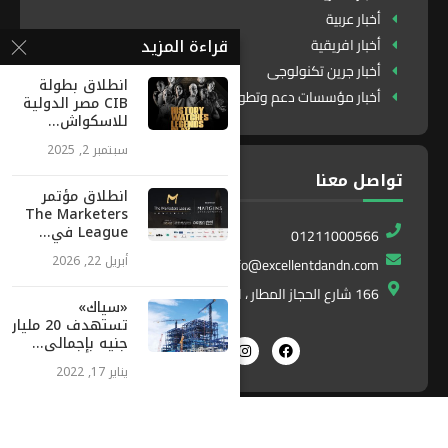
أخبار عربية
قراءة المزيد
أخبار افريقية
أخبار جرين تكنولوجى
انطلاق بطولة
أخبار مؤسسات دعم وتطوير
CIB مصر الدولية
للاسكواش...
سبتمبر 2, 2025
تواصل معنا
انطلاق مؤتمر
The Marketers
League في...
01211000566
أبريل 22, 2026
info@excellentdandn.com
166 شارع الحجاز المطار ، النزهة ، القاهرة ، مصر
«سياك»
تستهدف 20 مليار
جنيه بإجمالى...
يناير 17, 2022
Exlnt
All Right Reserved. Designed and Developed by