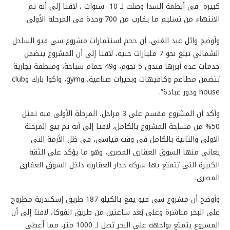
كبيرة فى أنظمة السدا وصلت لـ 10 سنوات ، لافتا إلى أنه تم
الانتهاء من تسليم ما يقارب من 700 وحدة فى المرحلة الأولى.
وأوضح وائل عبد الغنى، أن حجم استثمارات مشروع سى فيو الساحل
الشمالى تبلغ نحو 7 مليارات جنيه، لافتا إلى أن المشروع يتضمن
خدمات عدة أبرزها فندق 5 نجوم، و49 حمام سباحة، ومنطقة تجارية
تتضمن مطاعم وكافيهات وبحيرات صناعية، وgym، واكوا بارك وclub
house ودور عبادة”.
وأكد أن المشروع مقسم على 3 مراحل، المرحلة الأولى منه تمثل
50% من مساحة المشروع بالكامل، لافتا إلى أنه تم بيع المرحلة
الاولى والثانية بالكامل فى وقت قياسى، فى ظل الأزمة التى
يعانى منها السوق العقارى المصرى، وهو ما يؤكد على الثقة
الكبيرة التى تتمتع بها شركة جدار العقارية داخل السوق العقارى
المصرى.
وأوضح أن مشروع سى فيو يقع بالكيلو 187 طريق إسكندرية مطروح
على البحر مباشرة وعلى بُعد ساعتين من طريق الفوكا، لافتا إلى أن
المشروع يتمتع بواجهة على البحر تصل لـ 1000 متر، مما أعطى