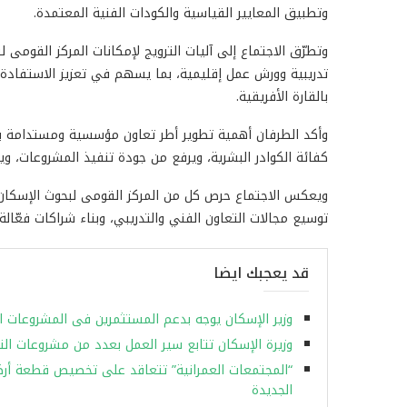
وتطبيق المعايير القياسية والكودات الفنية المعتمدة.
وتطرّق الاجتماع إلى آليات الترويج لإمكانات المركز القومى
تدريبية وورش عمل إقليمية، بما يسهم في تعزيز الاستفادة م
بالقارة الأفريقية.
وأكد الطرفان أهمية تطوير أطر تعاون مؤسسية ومستدامة بين
كفائة الكوادر البشرية، ويرفع من جودة تنفيذ المشروعات، 
توسيع مجالات التعاون الفني والتدريبي، وبناء شراكات فعّا
قد يعجبك ايضا
وزير الإسكان يوجه بدعم المستثمرين فى المشروعات ا
وزيرة الإسكان تتابع سير العمل بعدد من مشروعات الت
“المجتمعات العمرانية” تتعاقد على تخصيص قطعة أر
الجديدة