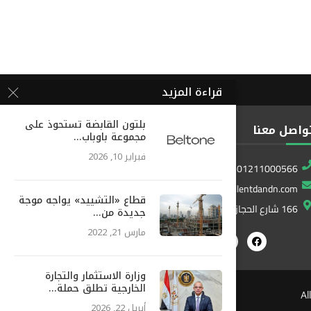
قراءة المزيد
بلتون القابضة تستحوذ على
واصل معنا
مجموعة باوباب...
فبراير 10, 2026
01211000566
info@excellentdandn.com
قطاع «التشييد» يواجه موجة
166 شارع الحجاز المطار ، النزهة ، القاهرة ، مصر
جديدة من...
مارس 21, 2022
وزارة الاستثمار والتجارة
الخارجية تطلق حملة...
أبريل 22, 2026