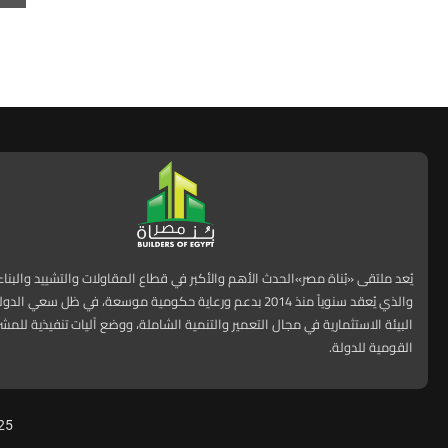
يُعد ملتقى «بُناة مصر»الحدث الأهم والأكبر في قطاع المقاولات والتشييد والبنا
والذي يُعقد سنوياً منذ 2014 بدعم ورعاية حكومية موسعة، في ظل سعي ا
البيئة الاستثمارية في مجال التعمير والتنمية الشاملة، ووضع آليات تنفيذية للمش
القومية للدولة.
25
All Right Reserved. Designed and Developed by