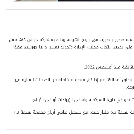
شهدت الجمعية العامة العادية لشركة بلتون القابضة أعلى نسبة حضور وتصويت في تاريخ الشركة، وذلك بمشاركة حوالي ٨٨٪؜ ممن
 حق التصويت، حيث وافقت الجمعية العامة بنسبة ٩٩.٩٪؜ على تجديد انتخاب مجلس الإدارة وتجديد تعيين داليا خورشيد عضوًا
ابضة منذ أغسطس 2022.
نطاق أعمالها عبر إطلاق منصة متكاملة من الخدمات المالية غير
وعة.
مو في تاريخ الشركة سواء في الإيرادات أو في الأرباح
.
قد حققت إيرادات تشغيل مجمعة بقيمة 6.3 مليار جنيه، مع تسجيل صافي أرباح مجمعة بقيمة 1.3