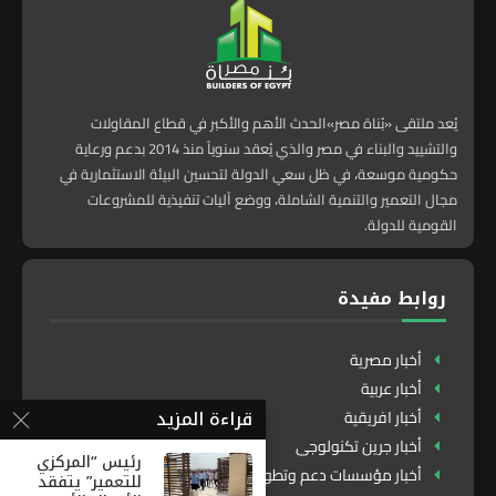
يُعد ملتقى «بُناة مصر»الحدث الأهم والأكبر في قطاع المقاولات
والتشييد والبناء في مصر والذي يُعقد سنوياً منذ 2014 بدعم ورعاية
حكومية موسعة، في ظل سعي الدولة لتحسين البيئة الاستثمارية في
مجال التعمير والتنمية الشاملة، ووضع آليات تنفيذية للمشروعات
القومية للدولة.
روابط مفيدة
أخبار مصرية
أخبار عربية
قراءة المزيد
أخبار افريقية
أخبار جرين تكنولوجى
رئيس “المركزي
أخبار مؤسسات دعم وتطوير
للتعمير” يتفقد