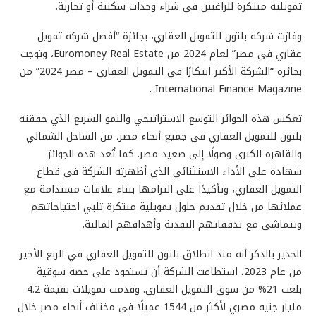
تمويلية مبتكرة للراغبين في شراء وحدات سكنية أو تجارية.
وفازت شركة بلتون للتمويل العقاري، بجائزة “أفضل شركة تمويل
عقاري في مصر” لعام 2024 من Euromoney Real Estate، وتوجت
بجائزة “الشركة الأكثر ابتكارًا في التمويل العقاري – مصر 2024” من
International Finance Magazine .
تعكس هذه الجوائز التوسع الاستراتيجي والنمو السريع الذي حققته
بلتون للتمويل العقاري في جميع أنحاء مصر، من الساحل الشمالي
والقاهرة الكبرى وصولًا إلى صعيد مصر. كما تُعد هذه الجوائز
شهادة على الأداء الاستثنائي الذي أظهرته الشركة في قطاع
التمويل العقاري، وتأكيدًا على التزامها ببناء علاقات مستدامة مع
عملائها من خلال تقديم حلول تمويلية مبتكرة تلبي احتياجاتهم
وتتماشى مع تدفقاتهم النقدية وأهدافهم المالية.
الجدير بالذكر أنه منذ انطلاق بلتون للتمويل العقاري في الربع الأخير
من عام 2023، استطاعت الشركة أن تستحوذ على حصة سوقية
بلغت 21% من سوق التمويل العقاري. وقدمت تمويلات بقيمة 4.2
مليار جنيه مصري لأكثر من 1544 عميلًا في مختلف أنحاء مصر خلال