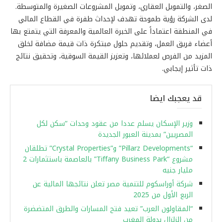
الصغر، والتمويل العقاري، وتمويل المشروعات الصغيرة والمتوسطة.
لدى الشركة رؤية طموحة تهدف لإحداث طفرة في القطاع المالي
في المنطقة اعتماداً على الخبرة العالمية والمعرفة التي يتمتع بها
أعضاء فريق العمل، وتقديم حلول مبتكرة ذات قيمة مضافة لخلق
المزيد من الفرص لعملائها، وتعزيز القيمة السوقية، وتحقيق نتائج
ذات تأثير إيجابي.
قد يعجبك ايضا
وزير الإسكان يسلم عددا من عقود وحدات “سكن لكل
المصريين” بمدينة العبور الجديدة
“Pillarz Developments” و”Crystal Properties” تطلقان
مشروع “Tiffany Business Park” بالعاصمة باستثمارات 2
مليار جنيه
شركة أوراسكوم للتنمية مصر تعلن نتائجها المالية عن
الربع الأول من 2025
“المقاولون العرب” تعيد فتح المسارات والطرق المتضضرة
من الزلزال بدولة المغرب