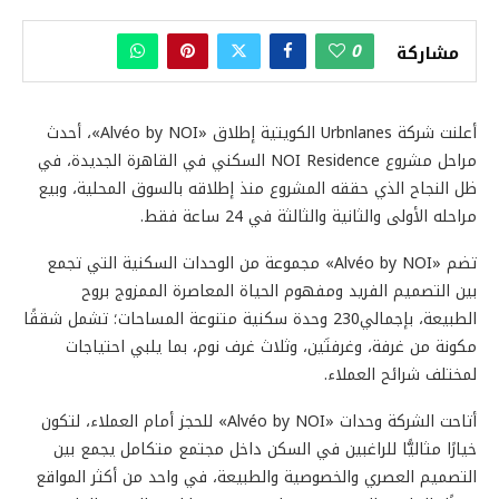
0
مشاركة
أعلنت شركة Urbnlanes الكويتية إطلاق «Alvéo by NOI»، أحدث
مراحل مشروع NOI Residence السكني في القاهرة الجديدة، في
ظل النجاح الذي حققه المشروع منذ إطلاقه بالسوق المحلية، وبيع
مراحله الأولى والثانية والثالثة في 24 ساعة فقط.
تضم «Alvéo by NOI» مجموعة من الوحدات السكنية التي تجمع
بين التصميم الفريد ومفهوم الحياة المعاصرة الممزوج بروح
الطبيعة، بإجمالي230 وحدة سكنية متنوعة المساحات؛ تشمل شققًا
مكونة من غرفة، وغرفتَين، وثلاث غرف نوم، بما يلبي احتياجات
لمختلف شرائح العملاء.
أتاحت الشركة وحدات «Alvéo by NOI» للحجز أمام العملاء، لتكون
خيارًا مثاليًّا للراغبين في السكن داخل مجتمع متكامل يجمع بين
التصميم العصري والخصوصية والطبيعة، في واحد من أكثر المواقع