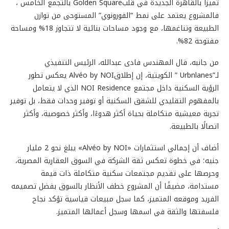
تميزًا بالقاهرة الجديدة في قلبGolden Square بالتجمع الخامس ،
فالمشروع يعتمد على نمط “الفورونوي” المستوحى من توازن
الطبيعة وتناغمها، مع وجود مساحات بنائية لا تتجاوز 18% ومساحة
مفتوحة 82%.
من جانبه، قال المهندس فادى عبدالله، الرئيس التنفيذي
لـ”Urbnlanes ” الكويتية، إن إطلاقAlvéo by NOI يعكس تطور
الرؤية السكنية داخل مجتمع NOI Residence الذي لا يتعامل
بالمفهوم التقليدي للشقق السكنية أو توفير وحدات فقط، بل توفير
تجربة معيشية متكاملة بحياة أكثر هدوءًا، وأكثر خصوصية، وأكثر
اتصالًا بالطبيعة.
أضاف أن إجمالي استثمارات «Alvéo by NOI» يبلغ نحو 2 مليار
جنيه؛ في خطوة تعكس ثقة الشركة في السوق العقارية المصرية،
وحرصها على تقديم مجتمعات سكنية متكاملة ذات قيمة
مستدامة، مضيفًا أن المشروع خطف الأنظار بالسوق بفضل تصميمه
الفريد وموقعه المتميز، كما سجل مبيعات قياسية تؤكد نجاح
فلسفتها والثقة في اسمها وسجل أعمالها المتميز.