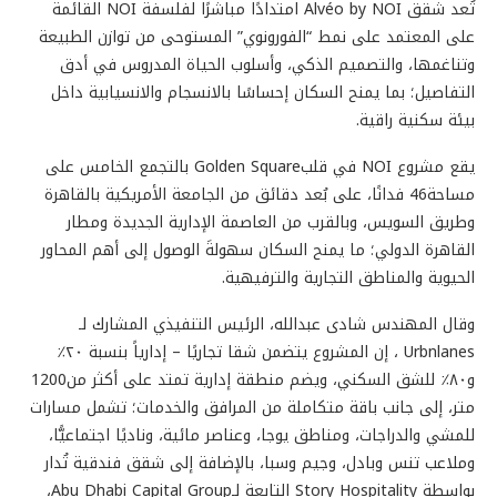
تُعد شقق Alvéo by NOI امتدادًا مباشرًا لفلسفة NOI القائمة
على المعتمد على نمط “الفورونوي” المستوحى من توازن الطبيعة
وتناغمها، والتصميم الذكي، وأسلوب الحياة المدروس في أدق
التفاصيل؛ بما يمنح السكان إحساسًا بالانسجام والانسيابية داخل
بيئة سكنية راقية.
يقع مشروع NOI في قلبGolden Square بالتجمع الخامس على
مساحة46 فدانًا، على بُعد دقائق من الجامعة الأمريكية بالقاهرة
وطريق السويس، وبالقرب من العاصمة الإدارية الجديدة ومطار
القاهرة الدولي؛ ما يمنح السكان سهولةَ الوصول إلى أهم المحاور
الحيوية والمناطق التجارية والترفيهية.
وقال المهندس شادى عبدالله، الرئيس التنفيذي المشارك لـ
Urbnlanes ، إن المشروع يتضمن شقا تجاريًا – إدارياً بنسبة ٢٠٪
و٨٠٪ للشق السكني، ويضم منطقة إدارية تمتد على أكثر من1200
متر، إلى جانب باقة متكاملة من المرافق والخدمات؛ تشمل مسارات
للمشي والدراجات، ومناطق يوجا، وعناصر مائية، وناديًا اجتماعيًّا،
وملاعب تنس وبادل، وجيم وسبا، بالإضافة إلى شقق فندقية تُدار
بواسطة Story Hospitality التابعة لـAbu Dhabi Capital Group،