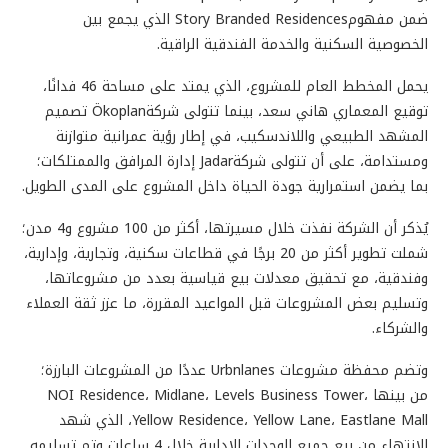
ضمن مفهومStory Branded Residences الذي يجمع بين
الخصوصية السكنية والخدمة الفندقية الراقية.
يحمل المخطط العام للمشروع، الذي يمتد على مساحة 46 فدانًا،
توقيع المعماري هاني سعد، بينما تتولى شركةÖkoplan تصميم
المشهد الطبيعي واللاندسكيب، في إطار رؤية عمرانية متوازنة
ومستدامة، على أن تتولى شركةJadar إدارة المرافق والممتلكات؛
بما يضمن استمرارية جودة الحياة داخل المشروع على المدى الطويل.
يُذكر أن الشركة نفذت خلال مسيرتها، أكثر من 100 مشروع و4 مدن؛
شملت تطوير أكثر من 20 برجًا في قطاعات سكنية، وتجارية، وإدارية،
وفندقية، مع تحقيق معدلات بيع قياسية بعدد من مشروعاتها،
وتسليم بعض المشروعات قبل المواعيد المقررة، ما عزز ثقة العملاء
والشركاء.
وتضم محفظة مشروعات Urbnlanes عددًا من المشروعات البارزة؛
من بينها NOI Residence، Midlane، Levels Business Tower،
Yellow Residence، Yellow Lane، Eastlane Mall، الذي شهد
الانتهاء من بيع جميع الوحدات الإدارية خلال 4 ساعات وتم تسليمه