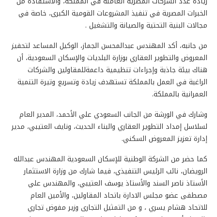
زيادة عدد الشركات المصرية العاملة في المملكة، والاستفادة من
الخبرات المصرية في تنفيذ المشروعات القومية الكبرى، خاصة في
مجالات البنية التحتية والصيانة والتشغيل .
من جانبه، أكد المهندس عبدالمحسن الجماز، الوكيل المساعد لتحفيز
المعروض والتطوير العقاري بوزارة البلديات والإسكان السعودية، أن
هناك بيئة جاذبة وإجراءات تنظيمية داعمةللمقاولين والشركات
الراغبة في العمل بالمملكة تستهدف زيادة وتسريع وتيرة التنمية
العمرانية بالمملكة.
وشارك في الورشة من الجانب السعودي علي الأحمد، المدير العام
لسلاسل إمداد التطوير العقاري والبناء الحديث، ونايف العتيبي، مدير
إدارة تعزيز المعروض السكني.
كما حضر من الشركة الوطنية للإسكان السعودية المهندس عبدالله
الرويضان، نائب الرئيس التنفيذي، فيما شارك من وزارة الاستثمار
الأستاذ ناصر السند والأستاذ يوسف العتيبي، والمهندس علي
مصطفى عضو مجلس الادارة باتحاد المقاولين، والأمين العام
للاتحاد هشام يسري ، و من التمثيل التجارى وزير مفوض تجاري