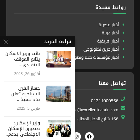
روابط مفيدة
أخبار مصرية
أخبار عربية
قراءة المزيد
أخبار افريقية
أخبار جرين تكنولوجى
نائب وزير الاسكان
أخبار مؤسسات دعم وتطوير
يتابع الموقف
التنفيذي...
أكتوبر 26, 2023
تواصل معنا
جهاز القرى
السياحية يُعلن
بدء تنفيذ...
01211000566
مارس 5, 2025
info@excellentdandn.com
166 شارع الحجاز المطار ، النزهة ، القاهرة ، مصر
وزير الإسكان:
صندوق الإسكان
الاجتماعى يدعم...