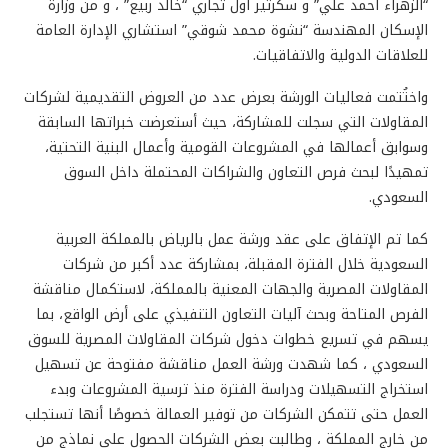
“الزهراء أحمد علي” و سكرتير اول تجاري “خالد ربيع” ، و من وزارة
الإسكان المهندسة “نشوة محمد شوقي” استشاري الإدارة العامة
للعلاقات الدولية والاتفاقيات.
واختُتمت فعاليات الورشة بعرض عدد من العروض التقديمية لشركات
المقاولات التي سجلت للمشاركة، حيث أستعرضت خبراتها السابقة
وسوابق أعمالها في المشروعات القومية وأعمال البنية التحتية،
تمهيدًا لبحث فرص التعاون والشراكات المحتملة داخل السوق
السعودي.
كما تم الإتفاق على عقد ورشة عمل بالرياض بالمملكة العربية
السعودية خلال الفترة المقبلة، بمشاركة عدد أكبر من شركات
المقاولات المصرية والجهات المعنية بالمملكة، لاستكمال مناقشة
الفرص المتاحة وبحث آليات التعاون التنفيذي على أرض الواقع، بما
يسهم في تسريع خطوات دخول شركات المقاولات المصرية للسوق
السعودي ، كما شهدت ورشة العمل مناقشة مفتوحة عن تسهيل
استخراج التسهيلات ودراسة الفترة منذ ترسية المشروعات وبدء
العمل حتى تتمكن الشركات من توفير العمالة خصوصًا أنها تستجلب
من خارج المملكة ، وطالبت بعض الشركات الحصول على نماذج من