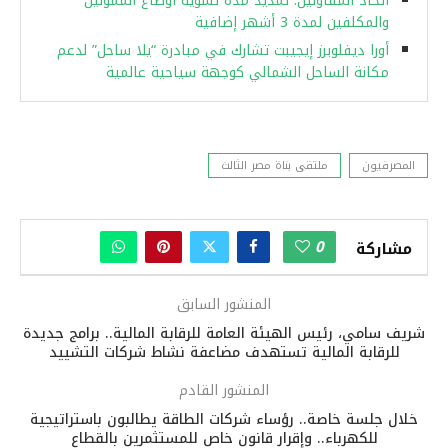
اتحاد المقاولين: تمديد مدة تسوية أوضاع الممولين
والمكلفين لمدة 3 أشهر إضافية
أورا ديفلوبرز إيجيبت تشارك في مبادرة “يلا ساحل” لدعم
مكانة الساحل الشمالي كوجهة سياحية عالمية
المصرفيون
ملتقى بناة مصر الثالث
0
مشاركة
المنشور السابق
شريف سامي، رئيس الهيئة العامة للرقابة المالية.. برامج جديدة
للرقابة المالية تستهدف مضاعفة نشاط شركات التشييد
المنشور القادم
خلال جلسة خاصة.. رؤساء شركات الطاقة يطالبون باستراتيجية
للكهرباء.. وإقرار قانون خاص للمستثمرين بالقطاع