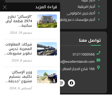
أخبار عربية
قراءة المزيد
أخبار افريقية
أخبار جرين تكنولوجى
“الإسكان” تطرح
أخبار مؤسسات دعم وتطوير
2974 قطعة أرض
سكنية...
ديسمبر 18, 2024
تواصل معنا
شركات المقاولات
المصرية تدرس
تطوير مشروعات...
01211000566
ديسمبر 8, 2024
info@excellentdandn.com
166 شارع الحجاز المطار ، النزهة ، القاهرة ، مصر
وزير الإسكان:
تكليف بتسليم
مشروع “حديقة...
أغسطس 6, 2024
Exlnt
All Right Reserved. Designed and Developed by
Communications
©2025