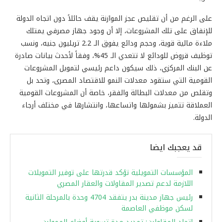
على الرغم من أن تقليص عجز الموازنة يقف حائلاً دون اتجاه الدولة
للإنفاق على تلك المشروعات، إلا أن وجود جهاز مصرفي يمتلك
ملاءة مالية قوية، وحجم ودائع يفوق الـ 2.2 تريليون جنيه، ونسب
توظيف قروض للودائع لا تتعدي الـ 45%، وفقاً لأحدث بيانات صادرة
عن البنك المركزي، ذلك سيكون داعم رئيسي لتمويل المشروعات
القومية التي ستقود معدلات النمو للاقتصاد المصرى، وتحد بل
وتقلص من معدلات البطالة والفقر، خاصة أن المشروعات القومية
العملاقة تتميز بشمولها واتساعها، وانتشارها في مختلف أرجاء
الدولة.
قد يعجبك ايضا
المؤسسات التمويلية تؤكد قدرتها على توفير التمويلات
اللازمة لدعم تصدير المقاولات والعقار المصري
رئيس جهاز مدينة بدر يتفقد 4704 وحدة بالمرحلة الثانية
لسكن موظفي العاصمة