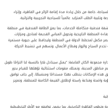
سياحة، خاصة من خلال زيادة مدة إقامة الزائر في القاهرة، وإثراء
تلبية الطلب المتزايد عالمياً للسياحية التجريبية والتراثية.
ن المتوقع أن يضيف المشروع نحو 550 غرفة فندقية و70 شقة فندقية متكاملة الخدمات، بما يعزز الطاقة الفندقية في منطقة
ة المنطقة التاريخية وتحويل المباني القديمة لفنادق ومزارات.
عنصر مكمل لمخطط الدولة في المنطقة وليحافظ على حيوية مستمرة
ة تخدم السياح والزوار وقطاع الأعمال، وتسهم في تنشيط الحركة
جموعة الكان القابضة: “يمثل سيتادل بلازا بالنسبة لنا التزامًا طويل
هم مناطق المدينة، وتمتلك مقومات استثنائية تؤهلها للقيام بدور
هذه الإمكانات يتطلب نهجًا مستدامًا ومنضبطًا، إلى جانب توافق
ية واضحة وقناعة راسخة لإطلاق القيمة الكامنة للمنطقة، وتعزيز
لية
ية وتطوير القاهرة التاريخية، بما يضمن توافقه مع الأطر التخطيطية