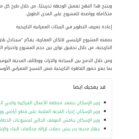
ويتيح هذا النهج تفعيل الوجهة تدريجيًا، من خلال طرح كل 
متكاملة وواضحة للمشروع على المدى الطويل.
إعادة تعريف التطوير في البيئات العمرانية التاريخية
بصفته المشروع الرئيسي لالكان العقارية، يقدّم “سيتادل بلازا
التاريخية، من خلال تحقيق توازن بين حجم المشروع واحترام ا
ومن خلال الدمج بين السياحة والتراث ووظائف المدينة اليو
بما يعزز حضور القاهرة التاريخية ضمن النسيج العمراني الأوسع
قد يعجبك ايضا
وزير الإسكان يتفقد منطقة الأعمال المركزية والحي السكني الخامس R5
وزير الإسكان: إجراء القرعة العلنية على قطع أراضي و
وزير الإسكان يناقش الموقف الحالي لمشروعات الخطة الاستثمارية 2024/2025 لبعض الجه
جهاز مدينة بدر يشن حملات لإزالة مخالفات البناء وال