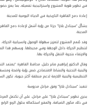
في تطوير هوية المشروع واستراتيجية تفعيله، بما يعزز حضور
إعادة دمج القاهرة التاريخية في الحياة اليومية للمدينة
يشكّل “سيتادل بلازا” جزءًا من رؤية أشمل لإعادة دمج القاه
المدينة.
وقد صُمم المشروع لتعزيز سهولة الوصول وانسيابية الحركة،
لتنظيم الحركة داخل الوجهة وفي محيطها. ويسهم هذا النهج
والارتقاء بتجربة التنقل والحركة بها.
وقال الدكتور إبراهيم صابر خليل، محافظ القاهرة: “يعتمد الت
والبنية التحتية والنشاط الاقتصادي ضمن رؤية واضحة ومتسقة
التنظيمية والبنية اللازمة لدعم منطقة أكثر حيوية، تكون الس
تنفيذ “سيتادل بلازا” وفق مراحل مدروسة
في ذلك مكون الضيافة، والمقرر استكماله بحلول الربع الرابع من ع