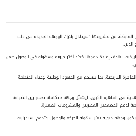
ان القابضة، عن مشروعها “سيتادل بلازا”، الوجهة الجديدة في قلب
الدين.
 التاريخية، بهدف إعادة دمجها كجزء أكثر حيوية وسهولة في الوصول ضمن
.
القاهرة التاريخية، بما ينسجم مع الجهود الوطنية لإحياء المنطقة
همية في القاهرة الكبرى، ليشكّل وجهة متكاملة تجمع بين الضيافة
صة لدعم المصممين المصريين والمشروعات الصغيرة.
يتادل بلازا” ليكون وجهة حيوية تعزز سهولة الحركة والوصول، وتدعم استمرارية