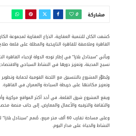
0
مشاركة
كشفت الكان للتنمية العقارية، الذراع العقارية لمجموعة الك
القاهرة وملاصقة للقاهرة التاريخية والمطلة على قلعة صلاح 
ويأتي “سيتادل بلازا” في إطار توجه الدولة لإحياء القاهرة
نسيج المدينة، وتعزيز دورها في النشاط السياحي والاقتصادي
ويُطوَّر المشروع بالتنسيق مع اللجنة القومية لحماية وتطوير 
وتعزيز مكانتها على خريطة السياحة والعمران في القاهرة.
ويقع المشروع شرق القلعة، في أحد أكثر المواقع مركزية وأ
والثقافة والترفيه والأعمال والمعارض، إلى جانب منصة مخص
وعلى مساحة تقارب 60 ألف متر مربع، صُمم “س
النشاط والحياة على مدار اليوم.