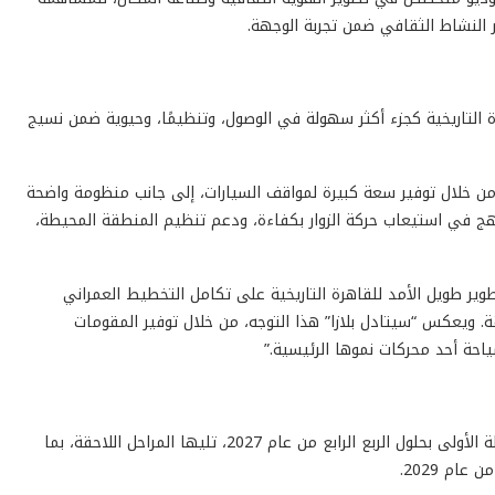
 النشاط الثقافي ضمن تجربة الوجهة.
رة التاريخية كجزء أكثر سهولة في الوصول، وتنظيمًا، وحيوية ضمن نسيج
 من خلال توفير سعة كبيرة لمواقف السيارات، إلى جانب منظومة واضحة
 في استيعاب حركة الزوار بكفاءة، ودعم تنظيم المنطقة المحيطة،
طوير طويل الأمد للقاهرة التاريخية على تكامل التخطيط العمراني
. ويعكس “سيتادل بلازا” هذا التوجه، من خلال توفير المقومات
ياحة أحد محركات نموها الرئيسية.”
يجري تطوير “سيتادل بلازا” على مراحل، على أن تكتمل المرحلة الأولى بحلول الربع الرابع من عام 2027، تليها المراحل اللاحقة، بما
ام 2029.