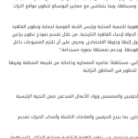
ة ومحيطها، وبما يتماشى مع معايير اليونسكو لتطوير مواقع التراث
ورية للتنمية المحلية ورئيس اللجنة القومية لحماية وتطوير القاهرة
دولة لإحياء القاهرة التاريخية، من خلال تقديم نموذج تطوير يراعي
ول إليها ودورها الاقتصادي. ونحرص على أن تلتزم المشروعات داخل
يتها، ويدعم تفعيلها بصورة مستدامة.”
ي، مستلهمًا عناصره المعمارية وخاماته من طبيعة المنطقة وقربها
 للتطوير في المناطق التراثية.
رفيين والمصممين ورواد الأعمال المبدعين ضمن التجربة الرئيسية
ري، بما يتيح للحرفيين والعلامات الناشئة وأصحاب الخبرات تقديم
توديو متخصص في تطوير الهوية الثقافية وصناعة المكان، للمساهمة