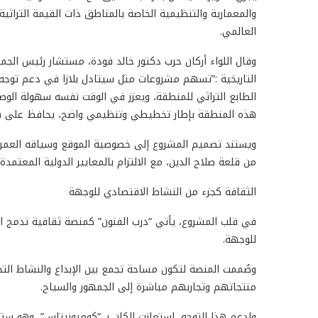
والمعمارية والتنظيمية الخاصة بالمناطق ذات القيمة التراثي
العالمي.
وقال اللواء أركان حرب دكتور خالد فودة، مستشار رئيس الجمه
التاريخية :”تسهم مشروعات مثل سيتادل بلازا في دعم توجه ال
الطابع التراثي للمنطقة، ويعزز في الوقت نفسه سهولة الوص
هذه المنطقة بإطار تخطيطي وتنظيمي واضح، يحافظ على هو
ويستند تصميم المشروع إلى خصوصية الموقع وسياقه العمران
من قلعة صلاح الدين، مع الالتزام بالمعايير الدولية المعتمدة
الثقافة كجزء من النشاط الاقتصادي للوجهة
في قلب المشروع، يأتي “درب الفنون” كمنصة ثقافية تدمج الح
للوجهة.
وصُممت المنصة لتكون مساحة تجمع بين الإبداع والنشاط التجا
منتجاتهم وتجاربهم مباشرة إلى الجمهور والسياح.
ولدعم هذا التوجه، استعانت الكان بـ “كوميونيتاس”، وهو س