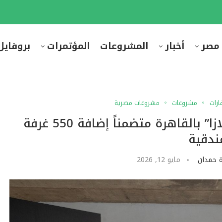
 مصر
أخبار
المشروعات
المؤتمرات
بروفايل
ارات
مشروعات
مشروعات مصرية
الكان العقارية تطلق”سيتادل بلازا” بالقاهرة متضمناً إضافة 550 غرفة
ندقية
 حمدان
مايو 12, 2026