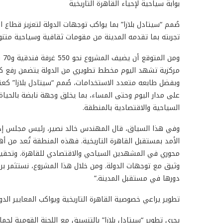
بوابة سياحية لإحياء القاهرة التاريخية
صُمم “سيتادل بلازا” بما يواكب توجهات الدولة لتعزيز قطاع ال
تجربته بما تقدمه المدينة من مقومات ثقافية وسياحية متنوعة و
وم
مركزية تشهد اليوم مخطط تطويري من الدولة يتضمن رفع كفاء
وبفضل طابعه متعدد الاستخدامات، صُمم “سيتادل بلازا” ك
على مدار اليوم وحتى المساء، بما يخلق وجهة نابضة بالحيا
السياحية والاقتصادية بالمنطقة.
وفي هذا السياق، قال المهندس خالد نصير، رئيس مجلس إدارة م
الأمد بمستقبل القاهرة التاريخية. فهذه المنطقة تُعد من أ
محوري في المشهدين السياحي والاقتصادي للقاهرة. وتحقيق 
وثيق مع توجهات الدولة. ومن خلال هذا المشروع، نستثمر برؤ
دورها في مستقبل المدينة.”
تطوير يراعي خصوصية القاهرة التاريخية ويواكب المعايير الدو
يجري تطوير “سيتادل بلازا” بالتنسيق مع اللجنة القومية لحما